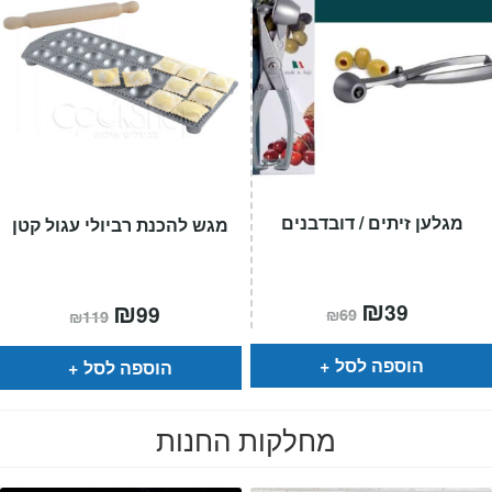
מגלען זיתים / דובדבנים
מגש להכנת רביולי עגול קטן
המחיר
₪
המחיר
המחיר
₪
המחיר
39
99
₪
69
₪
119
הנוכחי
המקורי
הנוכחי
המקורי
הוא:
היה:
הוא:
היה:
₪69.
₪39.
₪119.
₪99.
הוספה לסל
הוספה לסל
מחלקות החנות