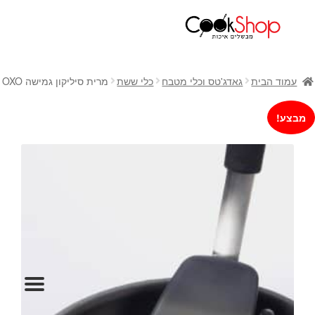
ראשי
חנות
עמוד הבית
גאדג'טס וכלי מטבח
כלי ששת
מרית סיליקון גמישה OXO
כלי בישול
סירים
מבצע!
מחבתות
כלי הגשה ואירוח
מוצרי חשמל למטבח
גאדג'טס וכלי מטבח
אחסון למטבח
סכינים
אפייה
קפה ותה
גיפט קארד
כלי בית