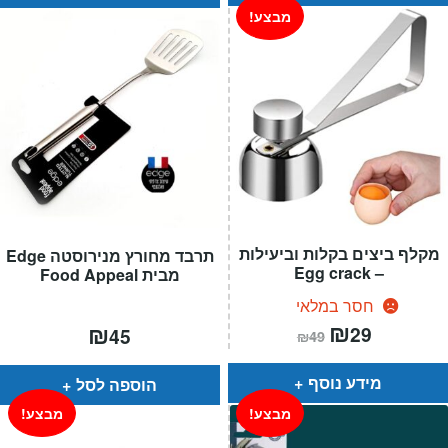
מבצע!
מקלף ביצים בקלות וביעילות
תרבד מחורץ מנירוסטה Edge
– Egg crack
מבית Food Appeal
חסר במלאי
המחיר
₪
המחיר
₪
29
45
₪
49
הנוכחי
המקורי
הוא:
היה:
₪49.
₪29.
מידע נוסף
הוספה לסל
מבצע!
מבצע!