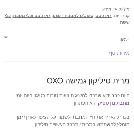
מק"ט:
אין מידע
קטגוריות:
גאדג'טס
,
גאדג'ט למטבח - oxo
,
גאדג'טס וכלי מטבח
,
כלי
ששת
תיאור
מידע נוסף
מרית סיליקון גמישה OXO
היום כבר ידוע שבכדי להשיג תוצאות טובות בטיגון היום יומי
מחבת נון סטיק
היא הפתרון
בכדי להאריך את חיי המחבת ולשמור על הציפוי לאורף זמן
מומלץ להשתמש במרית / תרבד העשויים סיליקון