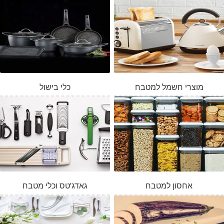
מוצרי חשמל למטבח
כלי בישול
אחסון למטבח
גאדג'טס וכלי מטבח