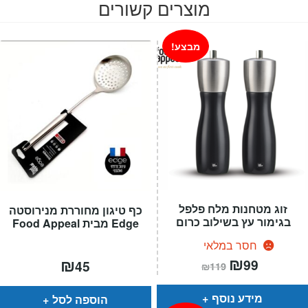
מוצרים קשורים
מבצע!
זוג מטחנות מלח פלפל
כף טיגון מחוררת מנירוסטה
בגימור עץ בשילוב כרום
Edge מבית Food Appeal
חסר במלאי
המחיר
₪
המחיר
₪
99
45
₪
119
הנוכחי
המקורי
הוא:
היה:
₪119.
₪99.
מידע נוסף
הוספה לסל