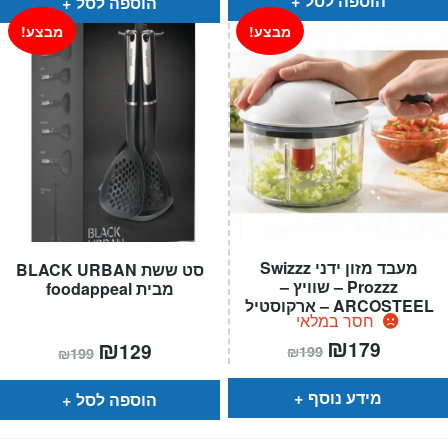
הוספה לסל
הוספה לסל
מבצע!
מבצע!
מעבד מזון ידני Swizzz
סט ששת BLACK URBAN
Prozzz – שוויץ –
מבית foodappeal
ARCOSTEEL – ארקוסטיל
חסר במלאי
המחיר
₪
המחיר
המחיר
₪
המחיר
179
129
₪
199
₪
199
הנוכחי
המקורי
הנוכחי
המקורי
הוא:
היה:
הוא:
היה:
₪199.
₪179.
₪199.
₪129.
מידע נוסף
הוספה לסל