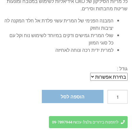
כל מריות הסיליקון של OXO אידיאליות לשימוש במטבח ומונעות
שריטת מחבתות וסירים.
המבנה הפנימי של המרית עשוי פלדת אל חלד המקנה לה
יציבות וחוזק
שולי המרית גמישים ודקים במיוחד לשימוש נוח וקל עם
כל סוגי המזון
למרית ידית רכה ונוחה לאחיזה
גודל :
כמות
הוספה לסל
של
מרית
סיליקון
גמישה
להזמנות בירורים צלצלו עכשיו 09-7897944
OXO