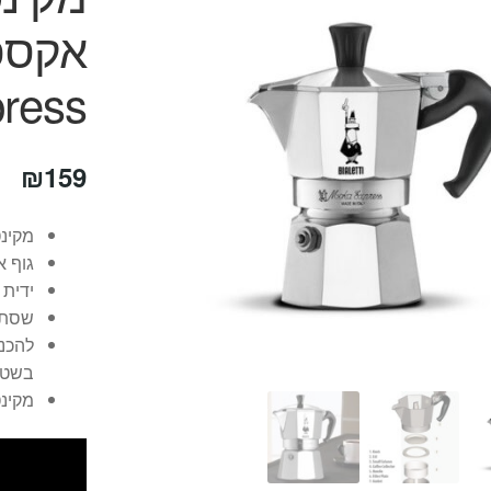
ress
₪
159
מקינ
גוף א
ידית 
שסתו
להכנת
בשטח
מקינט