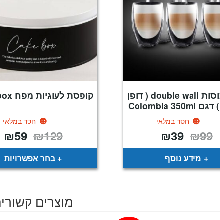
סט 3 כוסות double wall ( דופן
קופסת לעוגיות מפח Cake box
Colombia 350
חסר במלאי
חסר במלאי
₪
59
₪
129
₪
39
₪
99
המחיר
המחיר
המחיר
המ
המקורי
הנוכחי
המקורי
הנ
היה:
הוא:
היה:
הו
9.
₪129.
₪39.
₪99.
מידע נוסף
בחר אפשרויות
מוצרים קשורי