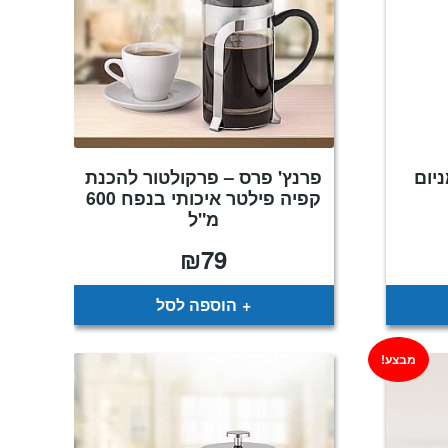
ומניום
פרנץ' פרס – פרקולטור להכנת
קפיה פילטר איכותי בנפח 600
מ"ל
₪
79
מחיר
נוכחי
וא:
₪149
הוספה לסל
מבצע!