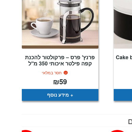
פרנץ' פרס – פרקולטור להכנת
קפה פילטר איכותי 350 מ"ל
חסר במלאי
₪
59
חיר
וכחי
א:
₪5
מידע נוסף
ם