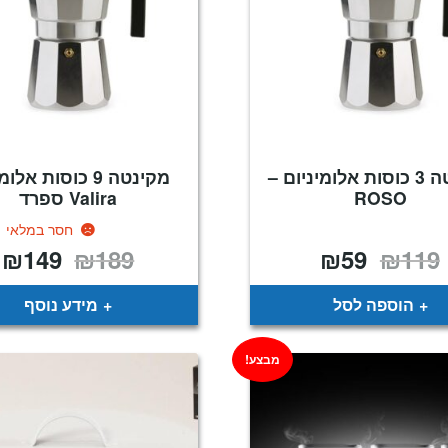
מקינטה 3 כוסות אלומיניום –
מקינטה 9 כוסות אל
ROSO
Valira ספרד
חסר במלאי
₪
149
₪
189
₪
59
₪
119
המחיר
המחיר
המחיר
ה
המקורי
הנוכחי
המקורי
ה
היה:
הוא:
היה:
ה
.
₪189.
₪59.
₪119.
הוספה לסל
מידע נוסף
מבצע!