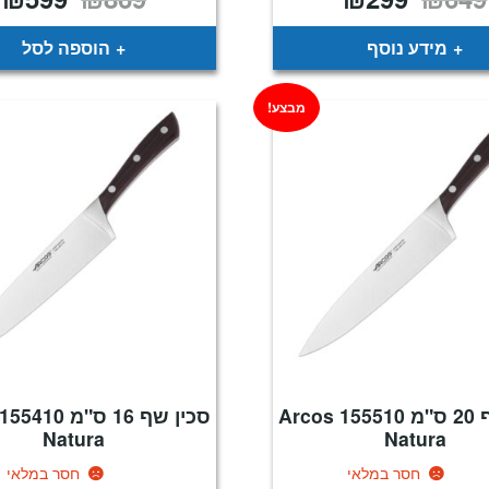
המקורי
הנוכחי
המקורי
ה
היה:
הוא:
היה:
ה
.
₪869.
₪299.
₪649.
מידע נוסף
הוספה לסל
מבצע!
סכין שף 20 ס"מ 155510 Arcos
Natura
Natura
חסר במלאי
חסר במלאי