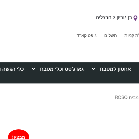
בן גוריון 2 הרצליה
ת קניות
תשלום
גיפט קארד
אחסון למטבח
גאדג'טס וכלי מטבח
כלי הגשה ו
ת ROSO
מבצע!