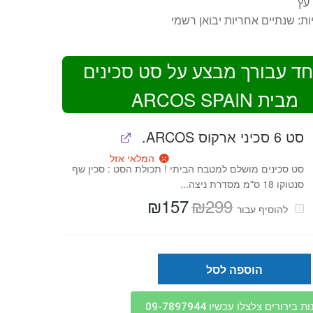
עץ
ת: שנתיים אחריות יבואן רשמי
חד עבורך מבצע על סט סכינים
מבית ARCOS SPAIN
סט 6 סכיני ארקוס ARCOS.
המלאי אזל
סט סכינים מושלם למטבח הביתי ! תכולת הסט : סכין שף
סנטוקו 18 ס"מ מסדרת ניצה...
₪
157
₪
299
המחיר
המחיר
להוסיף⁦⁩ עבור
המקורי
הנוכחי
היה:
הוא:
₪157.
₪299.
הוספה לסל
בירורים צלצלו עכשיו 09-7897944