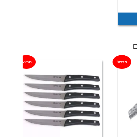
מחיר
נוכחי
וא:
₪199
ם
מבצע!
מבצע!