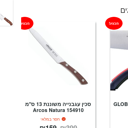
ים
מבצע!
מבצע!
שף ומשחיז GLOBAL
סכין עגבנייה משוננת 13 ס"מ
154910 Arcos Natura
חסר במלאי
₪
159
₪
399
מחיר
המחיר
המחיר