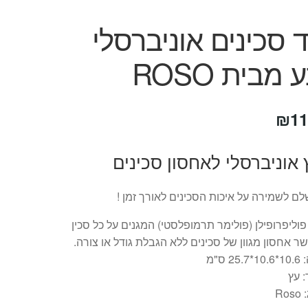
סכינים אוניברסלי
מבית ROSO
חיר
המחיר
₪
11
קורי
הנוכחי
 אוניברסלי לאחסון סכינים
ה:
הוא:
₪119.
₪16
ם לשמירה על איכות הסכינים לאורך זמן !
פוליפרופילן (פולימר תרמופלסטי) המגנים על כל סכין
 אחסון מגוון של סכינים ללא הגבלת גודל או צורה.
25 ס"מ
 עץ
Ro