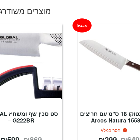
₪119.
₪169.
מוצרים משודרג
מבצע!
סכין סנטוקו 18 ס"מ עם חריצים
סט סכין 
– G222BR
155810 Arcos
חסר במלאי
₪
599
₪
869
₪
299
₪
649
המחיר
המחיר
המחיר
ה