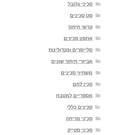
סכיני גלובל
סט סכינים
קרשי חיתוך
אחסון סכינים
סלייסרים ומנדולינות
אביזרי חיתוך שונים
משחיזי סכינים
סכין לחם
מספריים למטבח
סכינים כללי
סכיני מריחה
סכיני סטייק