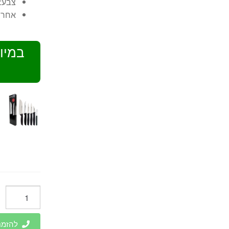
צבע: 
אחריו
במיו
כמות
של
מעמד
להזמנות 