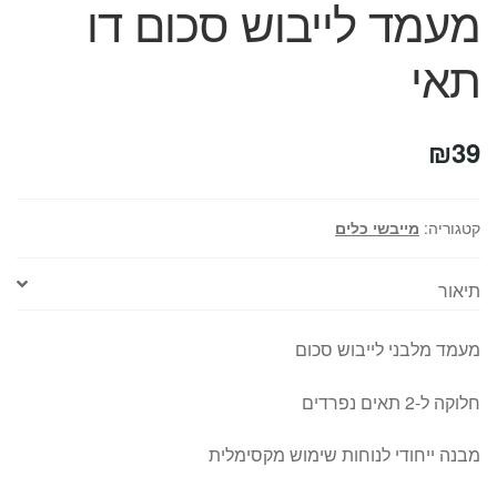
מעמד לייבוש סכום דו
המותגים שלנו
חגים
תאי
מתנות לחנוכת בית
מתנות למטבח
מתכונים שלכם
₪
39
מאמרים
עגלת קניות
תשלום
קטגוריה:
מייבשי כלים
תיאור
מעמד מלבני לייבוש סכום
חלוקה ל-2 תאים נפרדים
מבנה ייחודי לנוחות שימוש מקסימלית