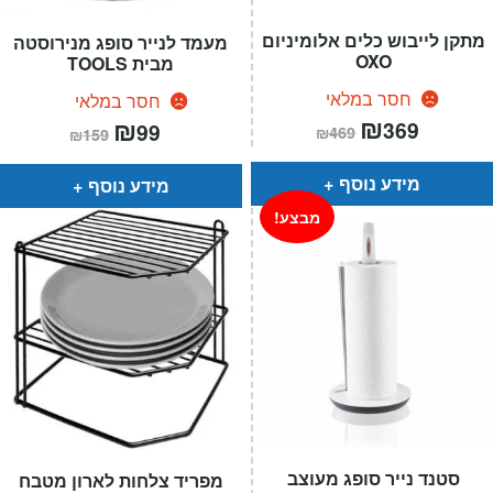
מתקן לייבוש כלים אלומיניום
מעמד לנייר סופג מנירוסטה
OXO
מבית TOOLS
חסר במלאי
חסר במלאי
המחיר
₪
המחיר
המחיר
₪
המחיר
369
99
₪
469
₪
159
הנוכחי
המקורי
הנוכחי
המקורי
הוא:
היה:
הוא:
היה:
₪469.
₪369.
₪159.
₪99.
מידע נוסף
מידע נוסף
מבצע!
סטנד נייר סופג מעוצב
מפריד צלחות לארון מטבח