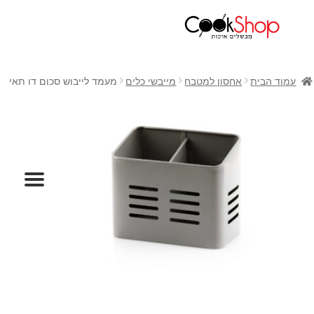
ראשי
חנות
עמוד הבית
אחסון למטבח
מייבשי כלים
מעמד לייבוש סכום דו תאי
כלי בישול
סירים
מחבתות
כלי הגשה ואירוח
מוצרי חשמל למטבח
גאדג'טס וכלי מטבח
אחסון למטבח
סכינים
אפייה
קפה ותה
גיפט קארד
כלי בית