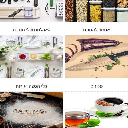
אחסון למטבח
גאדג'טס וכלי מטבח
סכינים
כלי הגשה ואירוח
המלאי אזל