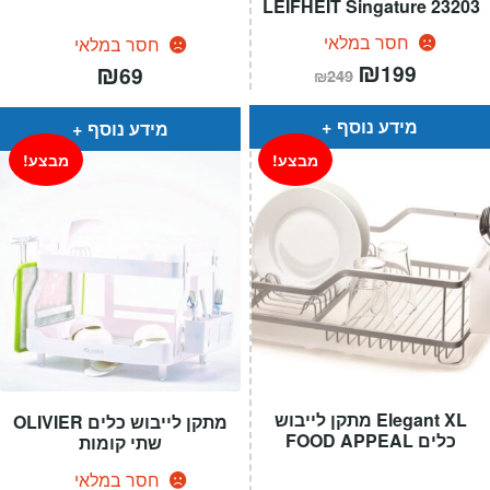
LEIFHEIT Singature 23203
חסר במלאי
חסר במלאי
המחיר
₪
המחיר
₪
199
69
₪
249
הנוכחי
המקורי
הוא:
היה:
₪249.
₪199.
מידע נוסף
מידע נוסף
מבצע!
מבצע!
Elegant XL מתקן לייבוש
מתקן לייבוש כלים OLIVIER
כלים FOOD APPEAL
שתי קומות
חסר במלאי