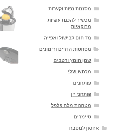
מסננות נפות וקערות
מכשיר להכנת עוגיות
מרוקאיות
מד חום לבישול ואפייה
מסחטות הדרים ורימונים
שמן חומץ ורטבים
מכתש ועלי
פותחנים
פותחני יין
מטחנות מלח פלפל
טיימרים
אחסון למטבח