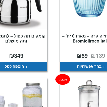
כוס שתייה קרה – מארז 6 יח' –
קומקום תה כפול – לתמצ
Bromioliroco Ita
ותה מושלם
₪
349
₪
69
₪
139
המחיר
המחיר
המקורי
הנוכחי
היה:
הוא:
₪69.
₪139.
בחר אפשרויות
הוספה לסל
מבצע!