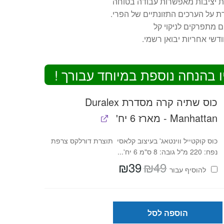
ת יציבות מאפשרות עבודה בטוחה
 על הערכים התזונתיים של הפרי.
 מתפרקים לניקוי קל
ו בהנחה נוספת במיוחד עבורך !
כוס שתיה קרה מסדרת Duralex
Manhattan - מארז 6 יח'
כוס קוקטייל ווינטאג' בעיצוב קלאסי תוצרת דורלקס צרפת
נפח: 220 מ"ל גובה: 8 ס"מ 6 יח'...
₪
39
₪
49
המחיר
המחיר
להוסיף⁦⁩ עבור
המקורי
הנוכחי
היה:
הוא:
₪39.
₪49.
הוספה לסל