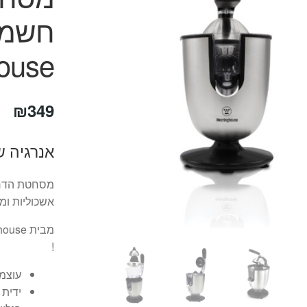
ouse
₪
349
אנרגיה של ויטמין C 
מסחטת הדרים
אשכוליות ומג
!
עוצמתי
ידית 