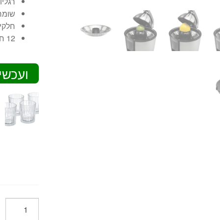
רגליו
שומרת
חלקים
12 חודשי אחריות יבואן רשמי.
ועכשי
כמות
של