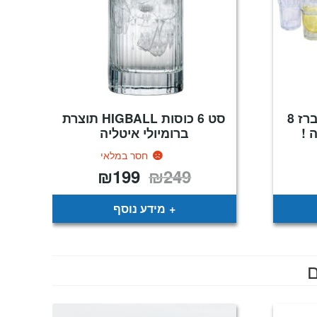
מיכל לשתייה קרה עם ברז 8
סט 6 כוסות HIGBALL תוצרת
ברומיולי איטליה
חסר במלאי
₪
199
₪
249
חיר
המחיר
המחיר
וכחי
המקורי
הנוכחי
א:
היה:
הוא:
₪199.
₪249.
₪9
מידע נוסף
ם