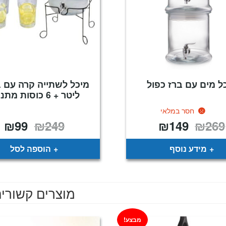
ל מים עם ברז כפול
ליטר + 6 כוסות מתנה !
חסר במלאי
₪
99
₪
249
₪
149
₪
269
המחיר
המחיר
המחיר
המ
המקורי
הנוכחי
המקורי
הנ
היה:
הוא:
היה:
הו
9.
₪249.
₪149.
₪269.
מידע נוסף
הוספה לסל
מוצרים קשורי
מבצע!