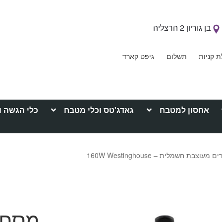
בן גוריון 2 הרצליה
ת קניות
תשלום
גיפט קארד
אחסון למטבח
גאדג'טס וכלי מטבח
כלי הגשה ו
צבת חשמלית – 160W Westinghouse
מסחט