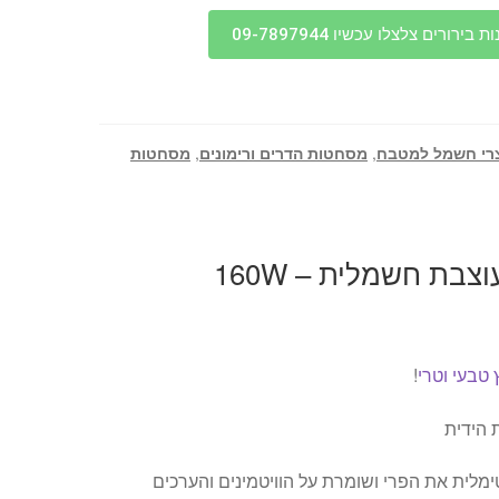
בירורים צלצלו עכשיו 09-7897944
רי חשמל למטבח
,
מסחטות הדרים ורימונים
,
מסחטות
We
מסחטת הדרים מעוצבת חשמלית – 160W
 טבעי וטרי
!
 הידית
לית את הפרי ושומרת על הוויטמינים והערכים