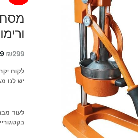
מסחט
ורימו
המ
9
₪
299
המ
לקוח יקר
הי
יש לנו מג
9.
לעוד מבח
בקטגוריי