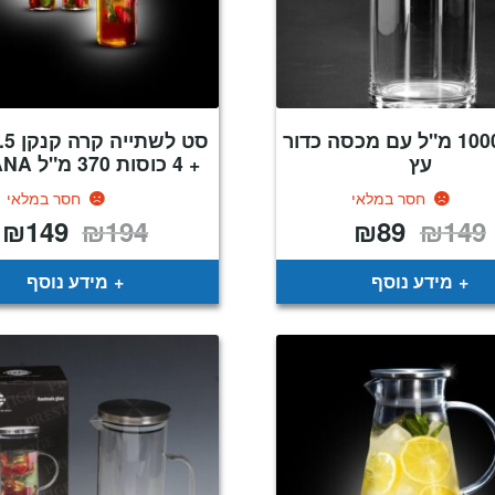
קארף 1000 מ"ל עם מכסה כדור
עץ
+ 4 כוסות 370 מ"ל HAVANA
חסר במלאי
חסר במלאי
₪
149
₪
194
₪
89
₪
149
המחיר
המחיר
המחיר
ה
המקורי
הנוכחי
המקורי
ה
היה:
הוא:
היה:
ה
.
₪194.
₪89.
₪149.
מידע נוסף
מידע נוסף