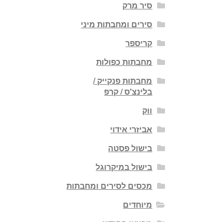
סיר מרק
סירים ומחבתות מיני
קריספר
מחבתות כפולות
מחבתות פנקייק /
בלינצ'ס / קרפ
ווק
אביזרי אידוי
בישול פסטה
בישול במיקרוגל
מכסים לסירים ומחבתות
מיוחדים