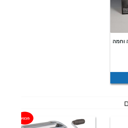
 וחמה
חיר
וכחי
א:
₪9
ם
מבצע!