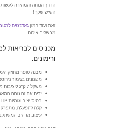
הדרך הנוחה והמהירה לעשות 
השיש שלך !
זאת ועוד המון
גאדג'טים למטב
מבשלים איכות.
מכניסים לבריאות למ
ורימונים.
מבנה סופר מחוזק העשו
מנגנונים בגימור נירוסטה 
משקל 7 ק"ג ליציבות מושלמת
ידית אחיזה נוחה המא
בסיס יציב וגומיות ANTI-SLIP למניעת תזוזה .
קלה להפעלה, מתפרקת ל
עיצוב מרהיב המשתלב 