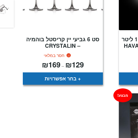
סט לשתייה קרה קנקן 1.5 ליטר
סט 6 גביעי יין קריסטל בוהמיה
– CRYSTALIN
חסר במלאי
₪
169
₪
129
מחיר
טווח
–
נוכחי
מחירים:
וא:
₪149
עד
בחר אפשרויות
מבצע!