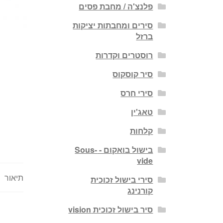
פלנצ'ה / מחבת פסים
סירים ומחבתות יציקות
ברזל
רוסטרים וקדרות
סיר קוסקוס
סירי חרס
טאג'ין
קלחות
בישול בואקום - Sous-
vide
תיאור
סירי בישול זכוכית
קורנינג
סיר בישול זכוכית vision