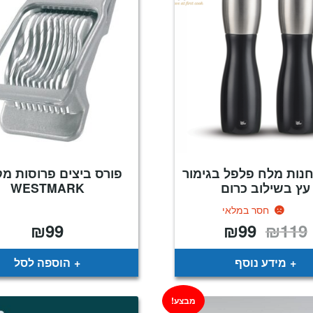
חנות מלח פלפל בגימור
פורס ביצים פרוסות מק
עץ בשילוב כרום
WESTMARK
חסר במלאי
₪
99
₪
99
₪
119
המחיר
המחיר
המקורי
הנוכחי
היה:
הוא:
₪99.
₪119.
מידע נוסף
הוספה לסל
מבצע!