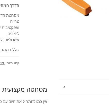
הדרך המהיר
מסחטת הדרי
טרייה
ואפקטיבית של
לימונים,
אשכוליות ועו
כוללת מנגנון EASY PRESS לסחיטה מקסימלית במינימום מ
קטגוריות:
גאד
מסחטה מקצועית לה
אין כמו להתחיל את היום עם כו