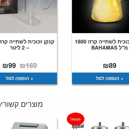
קנקן זכוכית לשתייה קרה 1800
קנקן זכוכית לשתייה קרה
מ"ל BAHAMAS
– 2 ליטר
₪
99
₪
169
₪
89
המחיר
המ
המקורי
הנ
היה:
הו
9.
₪169.
הוספה לסל
הוספה לסל
מוצרים קשורי
מבצע!