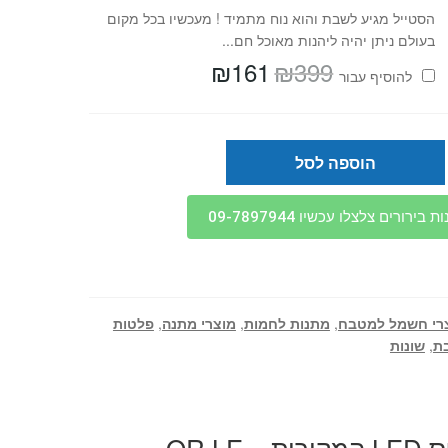
הסטייל מגיע לשבת והוא נוח מתמיד ! מעכשיו בכל מקום
בעולם ניתן יהיה ליהנות מאוכל חם...
₪
161
₪
399
המחיר
המחיר
להוסיף⁦⁩ עבור
המקורי
הנוכחי
היה:
הוא:
₪161.
₪399.
הוספה לסל
בירורים צלצלו עכשיו 09-7897944
רי חשמל למטבח
,
מתנות לחמות
,
מוצרי מתנה
,
פלטות
ת
,
שונות
מנורה לשבת קליפס LED המקורית – OR LE