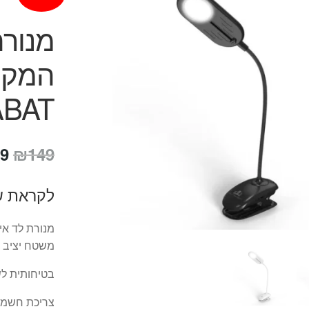
ABAT
המ
9
₪
149
המ
לקראת ש
הי
9.
מנורת לד אי
משטח יציב
בטיחותית לש
צריכת חשמל 