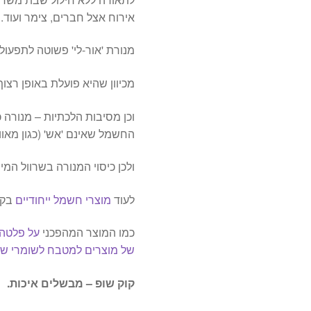
אירוח אצל חברים, צימר ועוד.
מנורת 'אור-לי' פשוטה לתפעול
מכיוון שהיא פועלת באופן רצוף הנורה היא לד LED למ
וכן מסיבות הלכתיות – מנורה כ
החשמל שאינם 'אש' (כגון מאוו
ולכן כיסוי המנורה בשרוול המי
לעוד
מוצרי חשמל ייחודיים
בקר
כמו המוצר המהפכני
על פלטה
של מוצרים למטבח לשומרי ש
קוק שופ – מבשלים איכות.