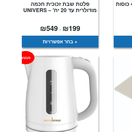
פלטת שבת זכוכית חכמה
מודולרית עד 20 יח' – UNIVERS
₪
549
₪
199
מחיר
טווח
–
נוכחי
מחירים:
וא:
₪249
עד
בחר אפשרויות
מבצע!