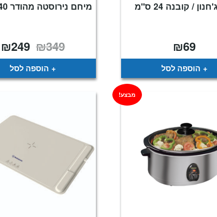
חנון / קובנה 24 ס"מ
מיחם נירוסטה מהודר 40 כוסות
₪
249
₪
349
₪
69
המחיר
ה
המקורי
ה
היה:
ה
.
₪349.
הוספה לסל
הוספה לסל
מבצע!