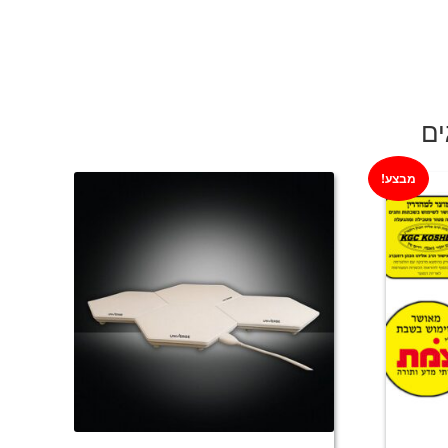
ים
מבצע!