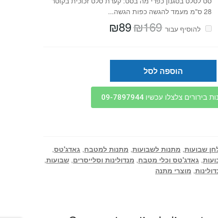
סט לסלט בסגנון כפרי מה בסט: קערת סלט זכוכית בקוטר
28 ס"מ מעמד להגשה כפות הגשה...
₪
89
₪
169
המחיר
המחיר
להוסיף⁦⁩ עבור
המקורי
הנוכחי
היה:
הוא:
₪89.
₪169.
הוספה לסל
בירורים צלצלו עכשיו 09-7897944
חן שבועות
,
מתנות לשבועות
,
מתנות למטבח
,
גאדג'טס
,
עות
,
גאדג'טס וכלי מטבח
,
מנדולינות וסלייסרים
,
שבועות
,
דולינות
,
מוצרי מתנה