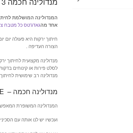
מנדולינה חכמה 3 ב-1 Compact vertical slicer
המנדולינה המושלמת לחיתוך 
אחד מה
גאדג'טס כל מטבח צר
חיתוך ירקות היא פעולה יום יו
הצורה העדיפה .
מנדולינה מקצועית לחיתוך ירק
לסלט פירות או קינוחים בדקות
מנדולינה רב שימושית לחיתוך מ
מנדולינה חכמה – SLICER SMART MANDOLINE
המנדולינה המשופרת המאפשרת 
ועכשיו יש לנו אותה עם הסכינ