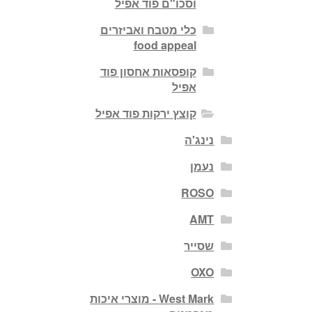
וסכו"ם פוד אפיל
כלי מטבח ואביזרים
food appeal
קופסאות אחסון פוד
אפיל
קוצץ ירקות פוד אפיל
נינג'ה
נעמן
ROSO
AMT
שסייר
OXO
West Mark - מוצרי איכות