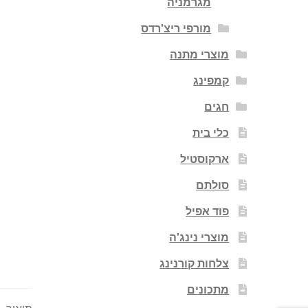
מגרמניה
מורפי ריצ'רדס
מוצרי מתנה
קמפינג
חגים
כלי בית
ארקוסטיל
סולתם
פוד אפיל
מוצרי נינג'ה
צלחות קורנינג
מתכונים