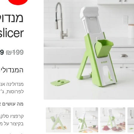
licer
המ
9
₪
199
המ
המנדולינ
הי
9.
מנדולינה אנכ
לפרוסות, ג׳ו
מה עושים 
קרפציו סלק,
בקיצור על מ