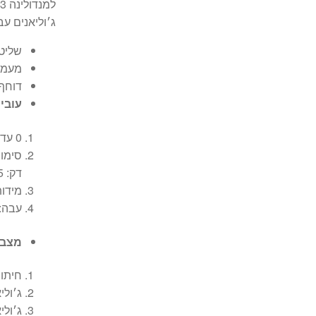
ג׳וליאנים עב
שליטה 
מעמד 
דוחף 
עובי 
0 עד 8 מ״מ.
דק: 0.5–2 מ״מ
מידות נ
עבה: 6–8 מ״
מצבי
חיתוך
ג׳ולי
ג׳ולי