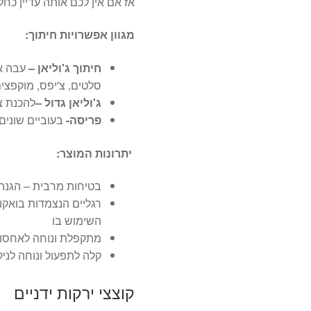
אז אם אין לכם אותה עדיין כ
מגוון אפשרויות חיתוך:
חיתוך ג'וליאן –
עבה או
סלטים, צ'יפס, מוקפצים
ג'וליאן גדול –
להכנת צ'
פריסה-
בעוביים שונים
יתרונות המוצר:
בטיחות מרבית – הגנה 
רגליים הנצמדות בואקו
השימוש בו
מתקפלת ונוחה לאחסון
קלה לתפעול ונוחה לני
קוצצי ירקות ידניים