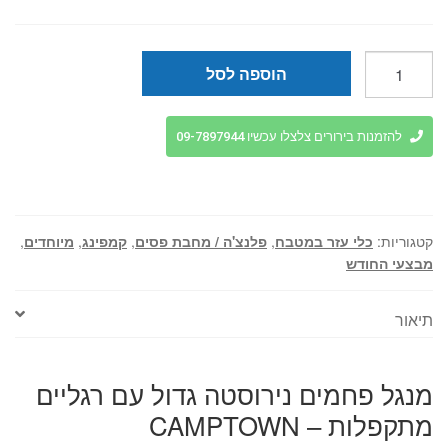
היה:
הוא:
₪278.
₪399.
כמות
הוספה לסל
של
מנגל
פחמים
להזמנות בירורים צלצלו עכשיו 09-7897944
נירוסטה
גדול
עם
רגליים
קטגוריות:
כלי עזר במטבח
,
פלנצ'ה / מחבת פסים
,
קמפינג
,
מיוחדים
,
מתקפלות
מבצעי החודש
-
CAMPTOWN
תיאור
מנגל פחמים נירוסטה גדול עם רגליים
מתקפלות – CAMPTOWN