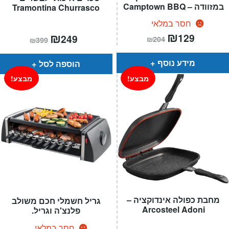
במזוודה – Camptown BBQ
Tramontina Churrasco
חסר במלאי
המחיר
₪
המחיר
המחיר
₪
המחיר
129
249
₪
204
₪
399
הנוכחי
המקורי
הנוכחי
המקורי
הוא:
היה:
הוא:
היה:
₪204.
₪129.
₪399.
₪249.
מידע נוסף
הוספה לסל
מבצע!
מבצע!
מחבת כפולה אינדוקציה –
גריל חשמלי חכם משולב
Arcosteel Adoni
פלנצ'ה וגריל.
חסר במלאי