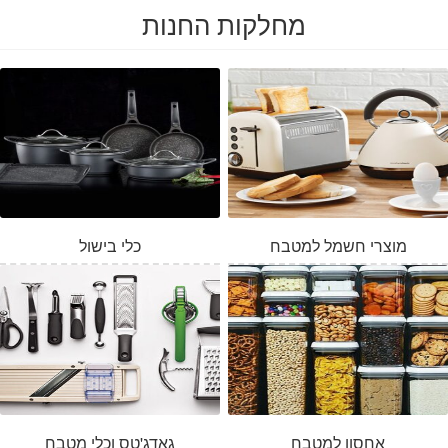
מחלקות החנות
מוצרי חשמל למטבח
כלי בישול
אחסון למטבח
גאדג'טס וכלי מטבח