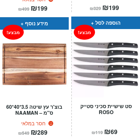
המחיר
₪
המחיר
המחיר
₪
המחיר
199
199
₪
329
₪
499
הנוכחי
המקורי
הנוכחי
המקורי
הוא:
היה:
הוא:
היה:
₪329.
₪199.
₪499.
₪199.
הוספה לסל
מידע נוסף
מבצע!
מבצע!
סט שישיית סכיני סטייק
בוצ'ר עץ שיטה 3.5*40*60
ROSO
ס"מ – NAAMAN
חסר במלאי
המחיר
₪
המחיר
המחיר
₪
המחיר
69
289
₪
119
₪
549
הנוכחי
המקורי
הנוכחי
המקורי
הוא:
היה:
הוא:
היה: