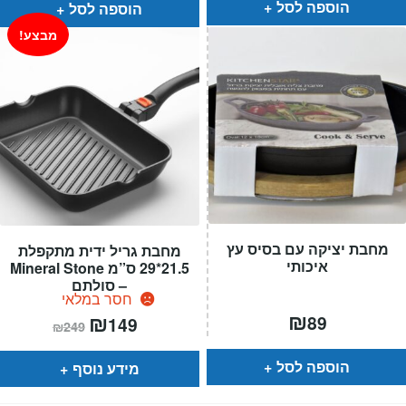
הוספה לסל
הוספה לסל
מבצע!
מחבת יציקה עם בסיס עץ
מחבת גריל ידית מתקפלת
איכותי
21.5*29 ס”מ Mineral Stone
– סולתם
חסר במלאי
₪
המחיר
₪
המחיר
89
149
₪
249
הנוכחי
המקורי
הוא:
היה:
₪249.
₪149.
הוספה לסל
מידע נוסף