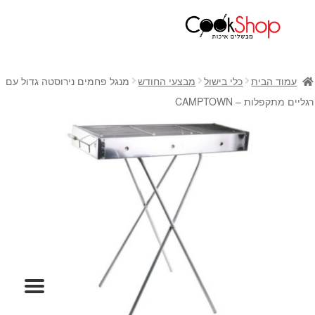
ראשי
חנות
עמוד הבית
כלי בישול
מבצעי החודש
מנגל פחמים נירוסטה גדול עם
כלי בישול
רגליים מתקפלות – CAMPTOWN
סירים
מחבתות
כלי הגשה ואירוח
מוצרי חשמל למטבח
גאדג'טס וכלי מטבח
אחסון למטבח
סכינים
אפייה
קפה ותה
גיפט קארד
כלי בית