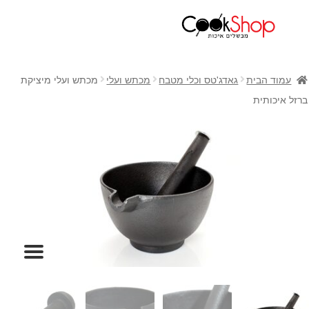
ראשי
חנות
עמוד הבית
גאדג'טס וכלי מטבח
מכתש ועלי
מכתש ועלי מיציקת
כלי בישול
ברזל איכותית
סירים
מחבתות
כלי הגשה ואירוח
מוצרי חשמל למטבח
גאדג'טס וכלי מטבח
אחסון למטבח
סכינים
אפייה
קפה ותה
גיפט קארד
כלי בית