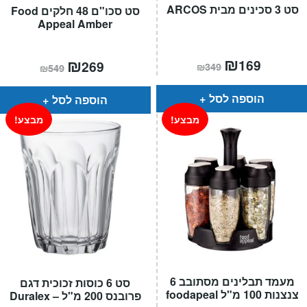
סט 3 סכינים מבית ARCOS
סט סכו"ם 48 חלקים Food
Appeal Amber
המחיר
₪
המחיר
המחיר
₪
המחיר
169
269
₪
349
₪
549
הנוכחי
המקורי
הנוכחי
המקורי
הוא:
היה:
הוא:
היה:
₪349.
₪169.
₪549.
₪269.
הוספה לסל
הוספה לסל
מבצע!
מבצע!
מעמד תבלינים מסתובב 6
סט 6 כוסות זכוכית דגם
צנצנות 100 מ"ל foodapeal
פרובנס 200 מ"ל – Duralex