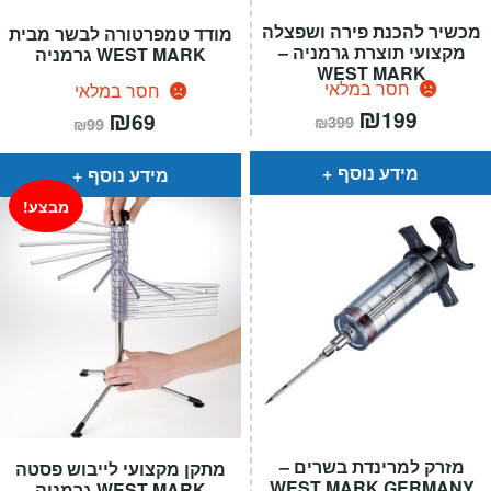
מכשיר להכנת פירה ושפצלה
מודד טמפרטורה לבשר מבית
מקצועי תוצרת גרמניה –
WEST MARK גרמניה
WEST MARK
חסר במלאי
חסר במלאי
המחיר
₪
המחיר
המחיר
₪
המחיר
199
69
₪
399
₪
99
הנוכחי
המקורי
הנוכחי
המקורי
הוא:
היה:
הוא:
היה:
₪399.
₪199.
₪99.
₪69.
מידע נוסף
מידע נוסף
מבצע!
מזרק למרינדת בשרים –
מתקן מקצועי לייבוש פסטה
WEST MARK GERMANY
WEST MARK גרמניה