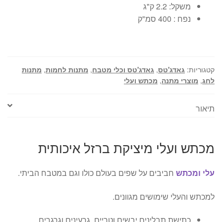
משקל: 2.2 ק"ג
נפח : 400 סמ"ק
קטגוריות:
גאדג'טס
,
גאדג'טס וכלי מטבח
,
מתנות לחמות
,
מתנות
לחג
,
מוצרי מתנה
,
מכתש ועלי
תיאור
מכתש ועלי מיציקת ברזל איכותית
עלי ומכתש
חביבים על שפים בעולם כולו וגם במטבח הביתי.
למכתש והעלי שימושים מגוונים.
כתישת תבלינים יבשים וטריים, גרעינים וגרגרים