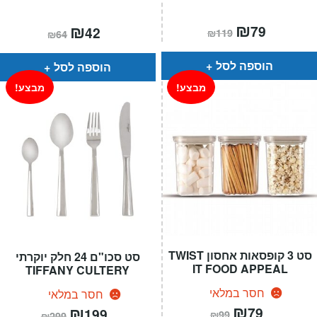
המחיר
₪
המחיר
המחיר
₪
המחיר
79
42
₪
119
₪
64
הנוכחי
המקורי
הנוכחי
המקורי
הוא:
היה:
הוא:
היה:
₪119.
₪79.
₪64.
₪42.
הוספה לסל
הוספה לסל
מבצע!
מבצע!
סט 3 קופסאות אחסון TWIST
סט סכו"ם 24 חלק יוקרתי
IT FOOD APPEAL
TIFFANY CULTERY
חסר במלאי
חסר במלאי
המחיר
₪
המחיר
המחיר
₪
המחיר
79
199
₪
99
₪
299