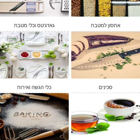
אחסון למטבח
גאדג'טס וכלי מטבח
סכינים
כלי הגשה ואירוח
המלאי אזל