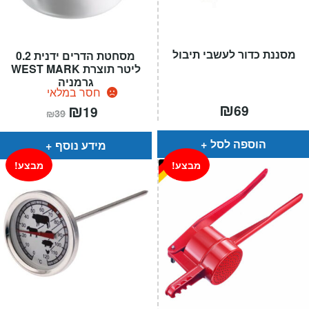
מסננת כדור לעשבי תיבול
מסחטת הדרים ידנית 0.2
ליטר תוצרת WEST MARK
גרמניה
חסר במלאי
₪
המחיר
₪
המחיר
69
19
₪
39
הנוכחי
המקורי
הוא:
היה:
₪39.
₪19.
הוספה לסל
מידע נוסף
מבצע!
מבצע!