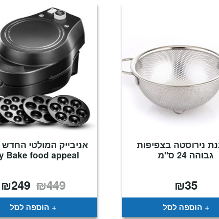
ת נירוסטה בצפיפות
אניבייק המולטי החדש 
גבוהה 24 ס"מ
y Bake food appeal
₪
249
₪
449
₪
35
המחיר
ה
המקורי
ה
היה:
ה
.
₪449.
הוספה לסל
הוספה לסל