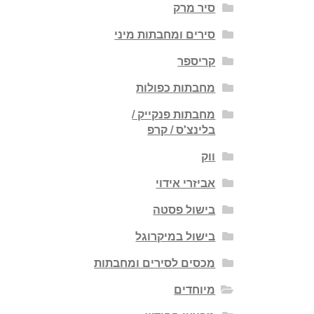
סיר מרק
סירים ומחבתות מיני
קריספר
מחבתות כפולות
מחבתות פנקייק /
בלינצ'ס / קרפ
ווק
אביזרי אידוי
בישול פסטה
בישול במיקרוגל
מכסים לסירים ומחבתות
מיוחדים