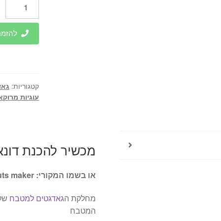
כמות
של
מכשיר
להזמנות 
להכנת
דונאטס
/
ספינג'
קטגוריות:
גאד
עוגיות מרוקא
מכשיר להכנת דונאט
או בשמו המקורי: Donuts maker
מחלקת ה
גאדגטים למטבח
של 
המטבח