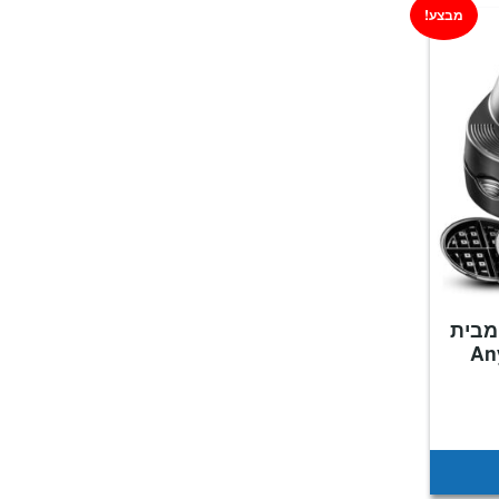
מבצע!
מבית
An
מחיר
נוכחי
וא:
₪249