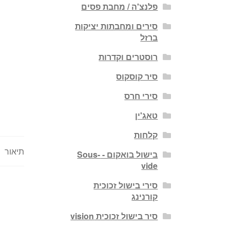
פלנצ'ה / מחבת פסים
סירים ומחבתות יציקות
ברזל
רוסטרים וקדרות
סיר קוסקוס
סירי חרס
טאג'ין
קלחות
תיאור
בישול בואקום - Sous-
vide
סירי בישול זכוכית
קורנינג
סיר בישול זכוכית vision