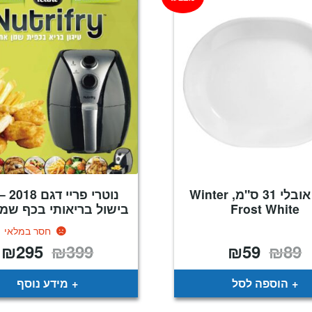
מגש אובלי 31 ס"מ, Winter
נוטרי פ
Frost White
בישול בריאותי בכף שמ
חסר במלאי
₪
295
₪
399
₪
59
₪
89
המחיר
המחיר
המחיר
ה
המקורי
הנוכחי
המקורי
ה
היה:
הוא:
היה:
ה
.
₪399.
₪59.
₪89.
הוספה לסל
מידע נוסף