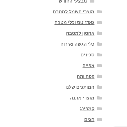
מבצעי החודש
מוצרי חשמל למטבח
גאדג'טס וכלי מטבח
אחסון למטבח
כלי הגשה ואירוח
סכינים
אפייה
קפה ותה
המותגים שלנו
מוצרי מתנה
קמפינג
חגים