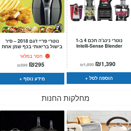
נוטרי נינג'ה חכם 4 ב-1
נוטרי פריי דגם 2018 – סיר
Intelli-Sense Blender
בישול בריאותי בכף שמן אחת
חסר במלאי
מחיר
₪
המחיר
המחיר
₪
המחיר
1,390
295
₪
1,890
₪
399
הנוכחי
המקורי
הנוכחי
המקורי
הוא:
היה:
הוא:
היה:
₪1,890.
₪399.
₪295.
הוספה לסל
מידע נוסף
מחלקות החנות