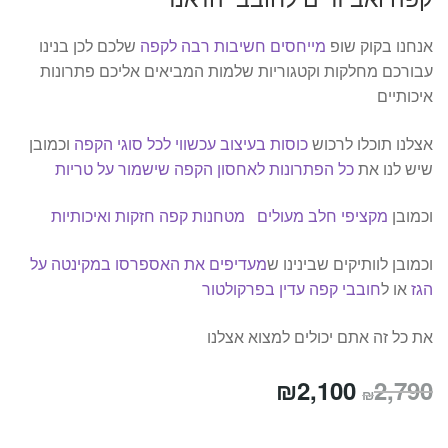
אנחנו בקוק שופ
מייחסים חשיבות רבה לקפה
שלכם לכן בנינו
עבורכם מחלקות וקטגוריות שלמות המביאים אליכם פתרונות
איכותיים
אצלנו תוכלו לרכוש
כוסות בעיצוב עכשווי לכל סוגי הקפה
וכמובן
שיש לנו את
כל הפתרונות לאחסון הקפה שישמור על טריות
וכמובן
מקציפי חלב מעולים
מטחנות קפה חזקות ואיכותיות
וכמובן לוותיקים שבינינו ש
מעדיפים את האספרסו במקינטה על
הגז
או ל
חובבי קפה עדין בפרקולטור
את כל זה אתם יכולים למצוא אצלנו
המחיר
המחיר
₪
2,100
2,790
₪
המקורי
הנוכחי