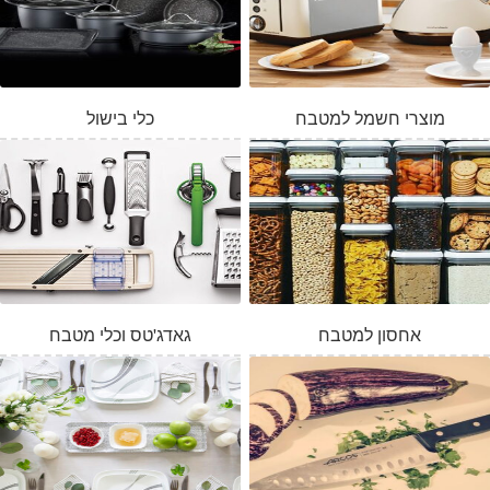
מוצרי חשמל למטבח
כלי בישול
אחסון למטבח
גאדג'טס וכלי מטבח