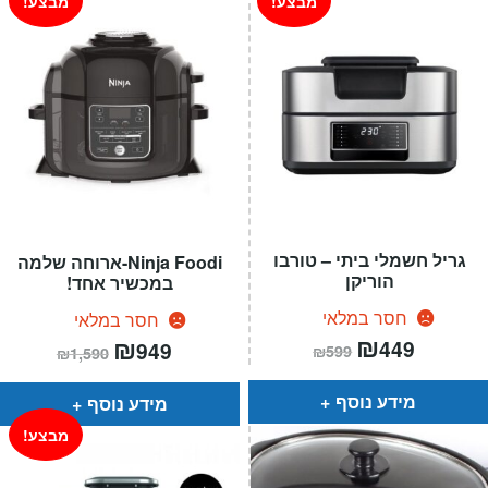
מבצע!
מבצע!
גריל חשמלי ביתי – טורבו
Ninja Foodi-ארוחה שלמה
הוריקן
במכשיר אחד!
חסר במלאי
חסר במלאי
המחיר
₪
המחיר
המחיר
₪
המחיר
449
949
₪
599
₪
1,590
הנוכחי
המקורי
הנוכחי
המקורי
הוא:
היה:
הוא:
היה:
₪599.
₪449.
₪1,590.
₪949.
מידע נוסף
מידע נוסף
מבצע!