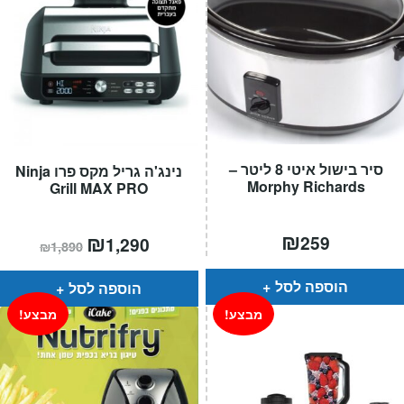
סיר בישול איטי 8 ליטר –
נינג'ה גריל מקס פרו Ninja
Morphy Richards
Grill MAX PRO
₪
המחיר
₪
המחיר
259
1,290
₪
1,890
הנוכחי
המקורי
הוא:
היה:
₪1,890.
₪1,290.
הוספה לסל
הוספה לסל
מבצע!
מבצע!