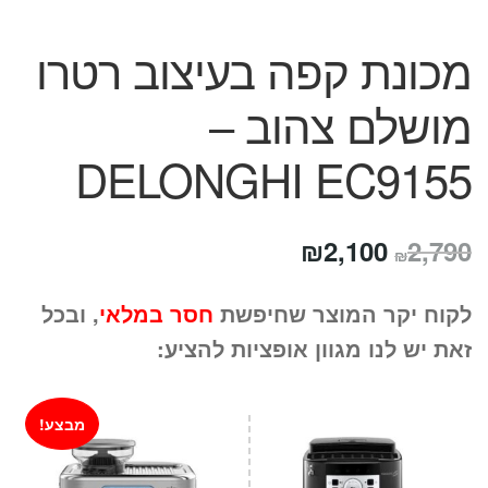
מכונת קפה בעיצוב רטרו
מושלם צהוב –
DELONGHI EC9155
המחיר
המחיר
₪
2,100
2,790
₪
המקורי
הנוכחי
לקוח יקר המוצר שחיפשת
חסר במלאי
, ובכל
היה:
הוא:
זאת יש לנו מגוון אופציות להציע:
₪2,100.
₪2,790.
מבצע!