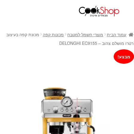
ראשי
חנות
עמוד הבית
מוצרי חשמל למטבח
מכונות קפה
מכונת קפה בעיצוב
כלי בישול
רטרו מושלם צהוב – DELONGHI EC9155
סירים
מבצע!
מחבתות
כלי הגשה ואירוח
מוצרי חשמל למטבח
גאדג'טס וכלי מטבח
אחסון למטבח
סכינים
אפייה
קפה ותה
גיפט קארד
כלי בית