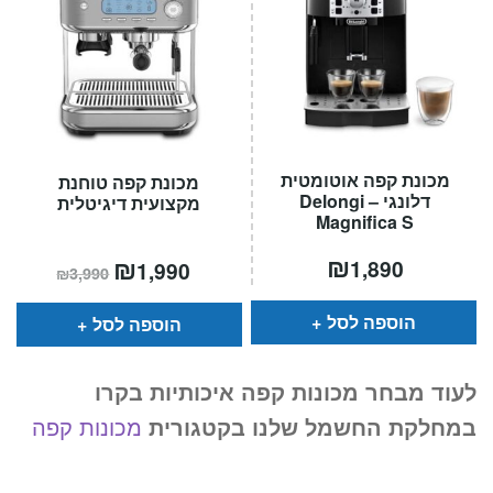
מכונת קפה אוטומטית
מכונת קפה טוחנת
דלונגי – Delongi
מקצועית דיגיטלית
Magnifica S
₪
המחיר
₪
המחיר
1,890
1,990
₪
3,990
הנוכחי
המקורי
הוא:
היה:
₪3,990.
₪1,990.
הוספה לסל
הוספה לסל
לעוד מבחר מכונות קפה איכותיות בקרו
במחלקת החשמל שלנו בקטגורית
מכונות קפה