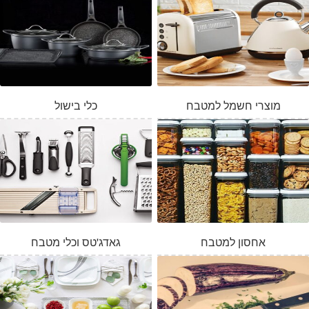
מוצרי חשמל למטבח
כלי בישול
אחסון למטבח
גאדג'טס וכלי מטבח