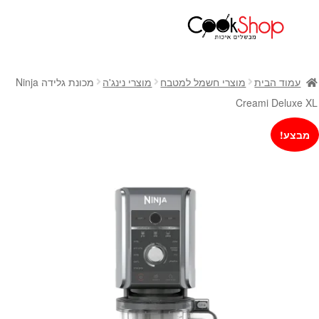
ראשי
חנות
עמוד הבית
מוצרי חשמל למטבח
מוצרי נינג'ה
מכונת גלידה Ninja
כלי בישול
Creami Deluxe XL
סירים
מבצע!
מחבתות
כלי הגשה ואירוח
מוצרי חשמל למטבח
גאדג'טס וכלי מטבח
אחסון למטבח
סכינים
אפייה
קפה ותה
גיפט קארד
כלי בית