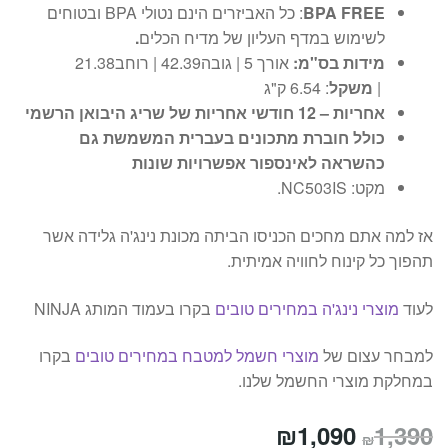
FREE
BPA
: כל האביזרים הינם נטולי BPA ובטוחים
לשימוש במדף העליון של מדיח הכלים
.
מידות בס"מ:
אורך ‎5 | גובה‎42.39 | רוחב21.38
|
משקל
: 6.54 ק"ג
אחריות – 12 חודשי אחריות של שריג היבואן הרשמי
כולל
חוברת מתכונים בעברית המשמשת גם
כהשראה לאינספור אפשרויות שונות
מקט: NC503IS.
אז למה אתם מחכים הכניסו הביתה מכונת נינג'ה גלידה אשר
תהפוך כל קינוח לחוויה אמיתית.
לעוד
מוצרי נינג'ה במחירים טובים
בקרו בעמוד המותג NINJA
למבחר עצום של
מוצרי חשמל למטבח במחירים טובים
בקרו
במחלקת מוצרי החשמל שלנו.
המחיר
המחיר
₪
1,090
1,390
₪