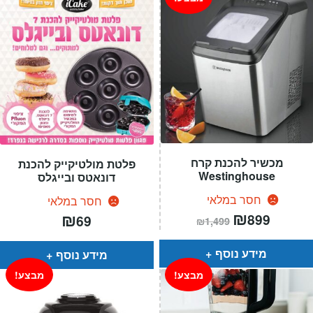
מכשיר להכנת קרח
פלטת מולטיקייק להכנת
Westinghouse
דונאטס ובייגלס
חסר במלאי
חסר במלאי
המחיר
₪
המחיר
₪
899
69
₪
1,499
הנוכחי
המקורי
הוא:
היה:
₪1,499.
₪899.
מידע נוסף
מידע נוסף
מבצע!
מבצע!