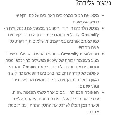
נינג'ה גלידה?
מלאו את הכוס במרכיבים האהובים עליכם והקפיאו
למשך 24 שעות.
מכלול הלהבים הייחודי והמנוע העוצמתי עם טכנולוגיית ה-
Creamify
יערבל את המרכיבים וייצור עבורכם קינוחים
כמו שאתם אוהבים במרקמים מושלמים תוך דקות, כל
פעם מחדש.
טכנולוגיית
Creamify
– מנועי ההפעלה הכפולה בשילוב
מנוע בעוצמה גבוהה של 800W מפעילים לחץ כלפי מטה
ומסובבים את המערבל הייחודי
Creamerizer
המבצע
פעולות של קדיחה וחציבה ברכיבים הקפואים כדי ליצור
מגוון פינוקים במרקמים קרמיים ממש כמו בגלידריה,
ומתי שתרצו.
הפעולה הכפולה
– בסיס אחד לשתי תוצאות שונות,
ערבלו את החלק העליון עם התוספת האהובה עליכם
ולאחר מכן תוכלו לערבל את החלק התחתון עם תוספת
אחרת.