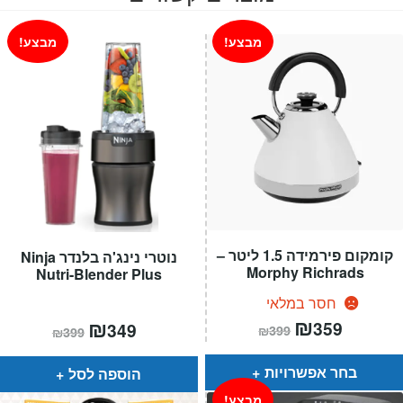
מבצע!
מבצע!
קומקום פירמידה 1.5 ליטר –
נוטרי נינג'ה בלנדר Ninja
Morphy Richrads
Nutri-Blender Plus
חסר במלאי
המחיר
₪
המחיר
המחיר
₪
המחיר
359
349
₪
399
₪
399
הנוכחי
המקורי
הנוכחי
המקורי
הוא:
היה:
הוא:
היה:
₪399.
₪359.
₪399.
₪349.
בחר אפשרויות
הוספה לסל
מבצע!