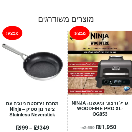
המקורי
הנוכחי
היה:
הוא:
מוצרים משודרגים
₪1,090.
₪1,390.
מבצע!
מבצע!
גריל חיצוני ומעשנה NINJA
מחבת נירוסטה נינג'ה עם
WOODFIRE PRO XL-
ציפוי נון סטיק – Ninja
OG853
Stainless Neverstick
מחיר
₪
המחיר
טווח
₪
₪
1,950
99
349
–
₪
2,590
הנוכחי
המקורי
מחירים: