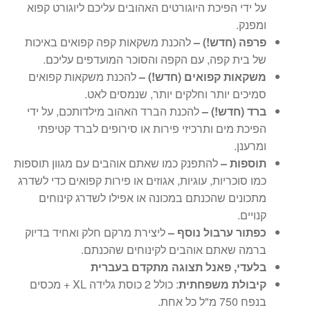
על ידי הפיכת היוגורטים האהובים עליכם ליוגורט קפוא
ומפנק.
פרפה
(חדש!) –
להכנת משקאות קפה קפואים באיכות
של בית קפה, עם הקפה והסוכר המועדפים עליכם.
משקאות קפואים
(חדש!) –
להכנת משקאות קפואים
סמיכים יותר וחלקים יותר, שנמסים לאט.
ברד (חדש!) –
להכנת הברד האהוב מילדותכם, על ידי
הפיכת מים ותרכיזי פירות או סירופים לברד קטיפתי
ומרענן.
תוספות –
להתפנק כמו שאתם אוהבים עם מגוון תוספות
כמו סוכריות, עוגיות, אגוזים או פירות קפואים כדי לשדרג
מתכונים שהכנתם במכונה או אפילו לשדרג קינוחים
קנויים.
כפתור ערבול נוסף –
ליצירת מרקם חלק ואחיד בדיוק
ברמה שאתם אוהבים לקינוחים שהכנתם.
בלעדי, פאנל תצוגה מתקדם בעברית
קיבולת
משפחתית
: כולל 2 כוסת גלידה XL + מכסים
בנפח 750 מ"ל כל אחת.