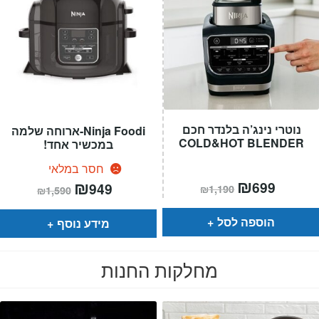
נוטרי נינג’ה בלנדר חכם
Ninja Foodi-ארוחה שלמה
COLD&HOT BLENDER
במכשיר אחד!
חסר במלאי
המחיר
₪
המחיר
המחיר
₪
המחיר
699
949
₪
1,190
₪
1,590
הנוכחי
המקורי
הנוכחי
המקורי
הוא:
היה:
הוא:
היה:
₪1,190.
₪699.
₪1,590.
₪949.
הוספה לסל
מידע נוסף
מחלקות החנות