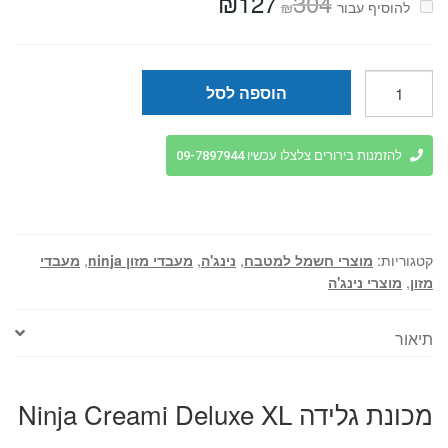
₪
127
304
המחיר
המחיר
₪
להוסיף⁦⁩ עבור
המקורי
הנוכחי
היה:
הוא:
₪127.
₪304.
כמות
הוספה לסל
של
מכונת
גלידה
להזמנות בירורים צלצלו עכשיו 09-7897944
Ninja
Creami
Deluxe
XL
קטגוריות:
מוצרי חשמל למטבח
,
נינג'ה
,
מעבדי מזון ninja
,
מעבדי
מזון
,
מוצרי נינג'ה
תיאור
מכונת גלידה Ninja Creami Deluxe XL