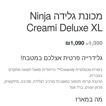
מכונת גלידה Ninja
Creami Deluxe XL
המחיר
המחיר
₪
1,090
1,390
₪
המקורי
הנוכחי
גלידרייה פרטית אצלכם במטבח!
היה:
הוא:
₪1,090.
₪1,390.
בעזרת טכנולוגיית Creamfy™ הייחודית ופאנל תצוגה מתקדם
בעברית,
הנינג'ה קרימי תהפוך כמעט כל מרכיב לגלידה, סורבה, מילקשייק,
פרוזן יוגורט, ברד ועוד
מה במארז