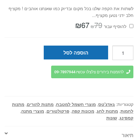
לשתות את הקפה שלנו בכל מקום ובדיוק כמו שאנחנו אוהבים ! מקציף
חלב ידני נטען מקציף...
₪
67
79
המחיר
המחיר
₪
להוסיף⁦⁩ עבור
המקורי
הנוכחי
היה:
הוא:
₪67.
₪79.
כמות
הוספה לסל
של
מכונת
אספרסו
להזמנות בירורים צלצלו עכשיו 09-7897944
ניידת
קטגוריות:
גאדג'טס
,
מוצרי חשמל למטבח
,
מתנות להורים
,
מתנות
לחמות
,
מתנות לחג
,
מכונות קפה
,
פרקולטורים
,
מוצרי מתנה
,
קמפינג
,
שונות
תיאור