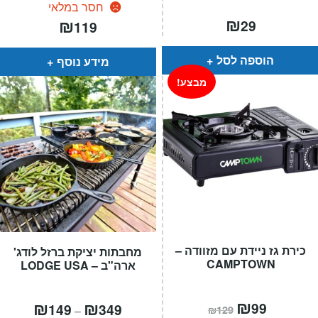
חסר במלאי
₪
₪
29
119
הוספה לסל
מידע נוסף
מבצע!
כירת גז ניידת עם מזוודה –
מחבתות יציקת ברזל לודג'
CAMPTOWN
ארה"ב – LODGE USA
המחיר
₪
המחיר
טווח
₪
₪
99
149
349
–
₪
129
הנוכחי
המקורי
מחירים: