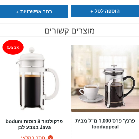
הוא:
היה:
₪129.
₪99.
עד
הוספה לסל
בחר אפשרויות
מוצרים קשורים
מבצע!
פרנץ' פרס 1,000 מ"ל מבית
פרקולטור 8 כוסות bodum
foodappeal
Java בצבע לבן
חסר במלאי