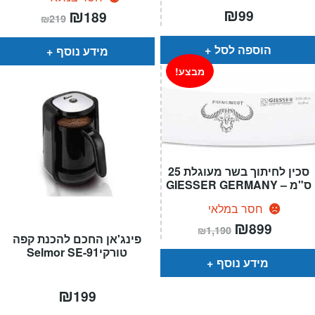
₪
המחיר
₪
המחיר
99
189
₪
219
הנוכחי
המקורי
הוא:
היה:
₪219.
₪189.
הוספה לסל
מידע נוסף
מבצע!
סכין לחיתוך בשר מעוגלת 25
ס"מ – GIESSER GERMANY
חסר במלאי
המחיר
₪
המחיר
899
₪
1,190
הנוכחי
המקורי
פינג'אן החכם להכנת קפה
הוא:
היה:
טורקיSelmor SE-91
₪1,190.
₪899.
מידע נוסף
₪
199