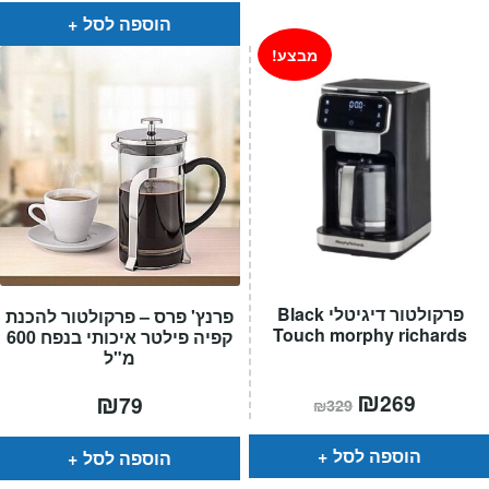
הוספה לסל
מבצע!
פרקולטור דיגיטלי Black
פרנץ' פרס – פרקולטור להכנת
Touch morphy richards
קפיה פילטר איכותי בנפח 600
מ"ל
המחיר
₪
המחיר
₪
269
79
₪
329
הנוכחי
המקורי
הוא:
היה:
₪329.
₪269.
הוספה לסל
הוספה לסל