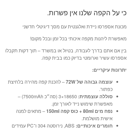
המקורי
הנוכחי
כי על הקפה שלנו אין פשרות.
היה:
הוא:
₪199.
₪299.
מכונת אספרסו ניידת ואלגנטית עם מסך דיגיטלי חדשני
מאפשרת ליהנות מקפה איכותי בכל זמן ובכל מקום!
בין אם אתם בדרך לעבודה, בטיול או במשרד – תוך דקות תקבלו
אספרסו עשיר וארומטי בדיוק כמו בבית קפה.
יתרונות עיקריים:
עוצמה גבוהה של ‎72W
– להכנת קפה מהירה בלחיצת
כפתור.
סוללה עוצמתית:
‎3×18650 (סה״כ ‎7500mAh‎) –
מאפשרת שימוש נייד לאורך זמן.
נפח מים 80ml + כוס קפה 150ml
– מתאים למנה
אישית מושלמת.
חומרים איכותיים:
‎ABS‎, נירוסטה ‎304‎ ו־‎PC‎ עמידים