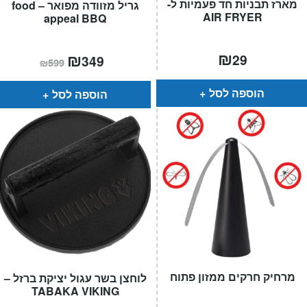
מארז תבניות חד פעמיות ל-
גריל מזוודה מפואר – food
AIR FRYER
appeal BBQ
₪
המחיר
₪
המחיר
29
349
₪
599
הנוכחי
המקורי
הוא:
היה:
₪599.
₪349.
הוספה לסל
הוספה לסל
מרחיק חרקים ממזון פתוח
לוחצן בשר עגול יציקת ברזל –
TABAKA VIKING