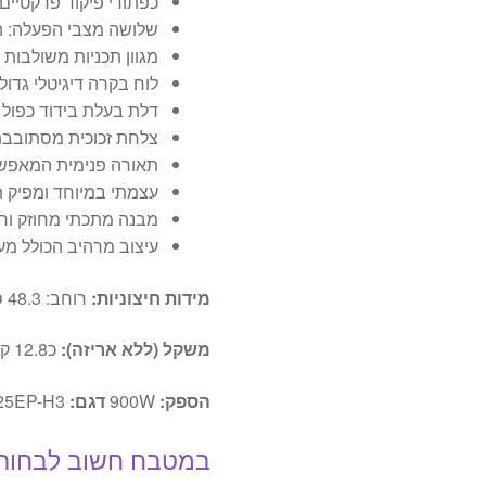
כפתורי פיקוד פרקטיים,
שלושה מצבי הפעלה: ה
מגוון תכניות משולבות
לוח בקרה דיגיטלי גדול בתצוגת
דלת בעלת בידוד כפול
צלחת זכוכית מסתובבת
תאורה פנימית המאפשר
עצמתי במיוחד ומפיק ת
מבנה מתכתי מחוזק ורכ
עיצוב מרהיב הכולל מ
מידות חיצוניות:
רוחב: 48.3 ס"מ | עומק: 39.3 ס"מ | גובה: 27.8 ס"מ
משקל (ללא אריזה):
כ12.8 ק"ג
הספק:
900W
דגם:
25EP-H3
במטבח חשוב לבחור 