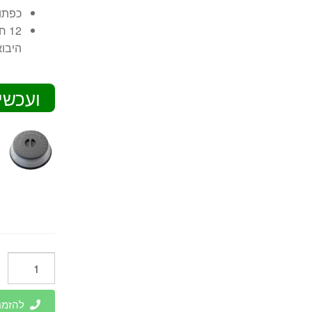
כפתו
12
היבוא
ועכשי
כמות
של
מיקרוגל
להזמנות 