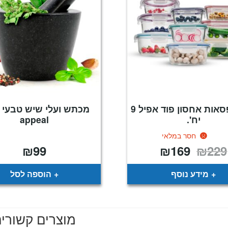
סט קופסאות אחסון פוד אפיל 9
יח'.
appeal
חסר במלאי
₪
99
₪
169
₪
229
המחיר
המחיר
המקורי
הנוכחי
היה:
הוא:
₪169.
₪229.
מידע נוסף
הוספה לסל
מוצרים קשורי