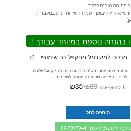
ר פתיחה מובנה לדלת
 חודשי אחריות יבואן רשמי ( השירות יינתן במעבדות
ן)
ו בהנחה נוספת במיוחד עבורך !
מכסה למיקרוגל מתקפל רב שימושי.
פחות מקום יותר תועלת המכסה החכם למיקרוגל שלכם -
להיט ! המכסה שהוא גם מסננת לשטיפת...
₪
35
₪
39
המחיר
המחיר
להוסיף⁦⁩ עבור
המקורי
הנוכחי
היה:
הוא:
₪35.
₪39.
הוספה לסל
בירורים צלצלו עכשיו 09-7897944