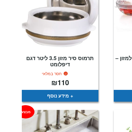
ן למזון –
תרמוס סיר מזון 3.5 ליטר דגם
דיפלומט
חסר במלאי
₪
110
יר
כחי
:
₪
מידע נוסף
מבצע!