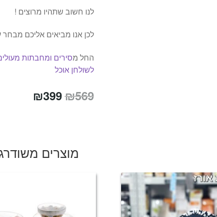
לנו חשוב שתהיו מרוצים !
לכן אנו מביאים אליכם מבחר 
החל מ
סירים ומחבתות מעולים
לשולחן אוכל
המחיר
המחיר
₪
399
₪
569
המקורי
הנוכחי
היה:
הוא:
₪399.
₪569.
מוצרים משודרג