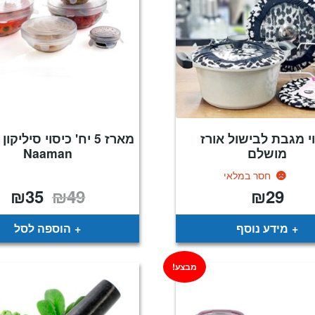
י מגבת לבישול אורז
מארז 5 יח' כיסוי סיליקו
מושלם
Naaman
חסר במלאי
₪
35
₪
49
₪
29
המחיר
המח
המקורי
הנו
היה:
הוא
35.
₪49.
מידע נוסף
הוספה לסל
מבצע!