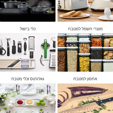
מוצרי חשמל למטבח
כלי בישול
אחסון למטבח
גאדג'טס וכלי מטבח