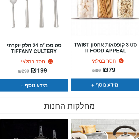
סט 3 קופסאות אחסון TWIST
סט סכו"ם 24 חלק יוקרתי
IT FOOD APPEAL
TIFFANY CULTERY
חסר במלאי
חסר במלאי
המחיר
₪
המחיר
המחיר
₪
המחיר
79
199
₪
99
₪
299
הנוכחי
המקורי
הנוכחי
המקורי
הוא:
היה:
הוא:
היה:
₪99.
₪79.
₪299.
₪199.
מידע נוסף
מידע נוסף
מחלקות החנות