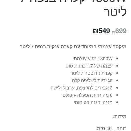
ליטר
המחיר
המחיר
₪
549
699
₪
המקורי
הנוכחי
מיקסר עצמתי במיוחד עם קערה ענקית בנפח 7 ליטר
היה:
הוא:
1300W מנוע עוצמתי
₪549.
₪699.
עצמה של 1.7 כוחות סוס
קערת נירוסטה 7 ליטר
זוג ידיות לשליפה קלה
3 אבזרים להקצפה, ערבול ולישה
6 מהירויות הפעלה + פולס
מנגנון הגנה בטיחותי
מידות:
רוחב – 40 ס"מ.