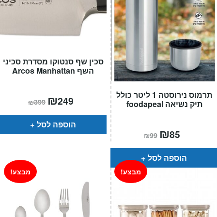
סכין שף סנטוקו מסדרת סכיני
השף Arcos Manhattan
תרמוס נירוסטה 1 ליטר כולל
המחיר
₪
המחיר
249
₪
399
תיק נשיאה foodapeal
הנוכחי
המקורי
הוא:
היה:
₪399.
₪249.
הוספה לסל
המחיר
₪
המחיר
85
₪
99
הנוכחי
המקורי
הוא:
היה:
₪99.
₪85.
הוספה לסל
מבצע!
מבצע!