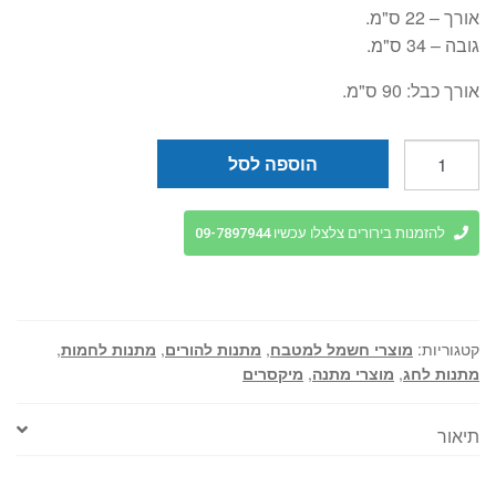
אורך – 22 ס"מ.
גובה – 34 ס"מ.
אורך כבל: 90 ס"מ.
כמות
הוספה לסל
של
מיקסר
חשמלי
להזמנות בירורים צלצלו עכשיו 09-7897944
איכותי
1300W
קערה
בנפח
קטגוריות:
מוצרי חשמל למטבח
,
מתנות להורים
,
מתנות לחמות
,
7
מתנות לחג
,
מוצרי מתנה
,
מיקסרים
ליטר
תיאור