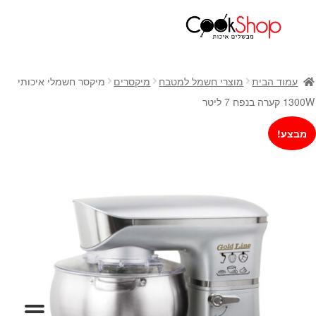
ראשי
חנות
עמוד הבית
מוצרי חשמל למטבח
מיקסרים
מיקסר חשמלי איכותי
כלי בישול
1300W קערה בנפח 7 ליטר
סירים
מבצע!
מחבתות
כלי הגשה ואירוח
מוצרי חשמל למטבח
גאדג'טס וכלי מטבח
אחסון למטבח
סכינים
אפייה
קפה ותה
גיפט קארד
כלי בית