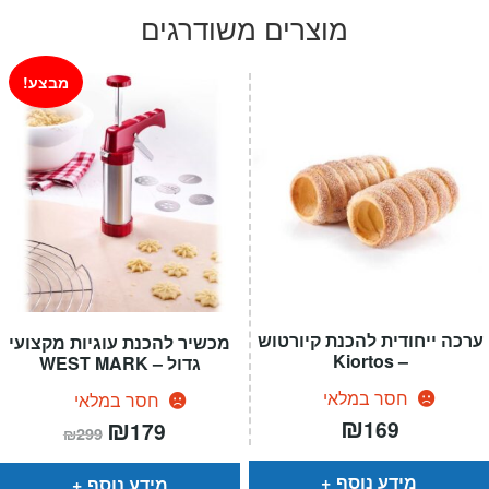
היה:
הוא:
מוצרים משודרגים
₪549.
₪699.
מבצע!
ערכה ייחודית להכנת קיורטוש
מכשיר להכנת עוגיות מקצועי
– Kiortos
גדול – WEST MARK
חסר במלאי
חסר במלאי
₪
המחיר
₪
המחיר
169
179
₪
299
הנוכחי
המקורי
הוא:
היה:
₪299.
₪179.
מידע נוסף
מידע נוסף