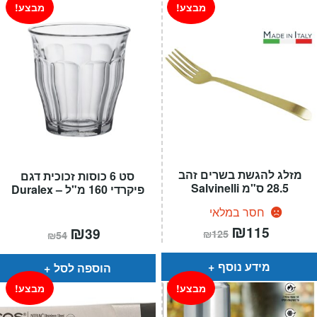
מבצע!
מבצע!
מזלג להגשת בשרים זהב
סט 6 כוסות זכוכית דגם
28.5 ס"מ Salvinelli
פיקרדי 160 מ"ל – Duralex
חסר במלאי
המחיר
₪
המחיר
המחיר
₪
המחיר
115
39
₪
125
₪
54
הנוכחי
המקורי
הנוכחי
המקורי
הוא:
היה:
הוא:
היה:
₪125.
₪115.
₪54.
₪39.
מידע נוסף
הוספה לסל
מבצע!
מבצע!