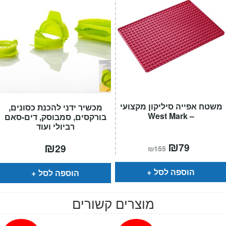
משטח אפייה סיליקון מקצועי
מכשיר ידני להכנת כסונים,
– West Mark
בורקסים, סמבוסק, דים-סאם
רביולי ועוד
המחיר
₪
המחיר
₪
79
29
₪
155
הנוכחי
המקורי
הוא:
היה:
₪155.
₪79.
הוספה לסל
הוספה לסל
מוצרים קשורים