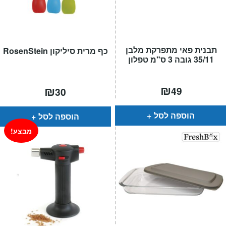
תבנית פאי מתפרקת מלבן
כף מרית סיליקון RosenStein
35/11 גובה 3 ס"מ טפלון
₪
₪
49
30
הוספה לסל
הוספה לסל
מבצע!