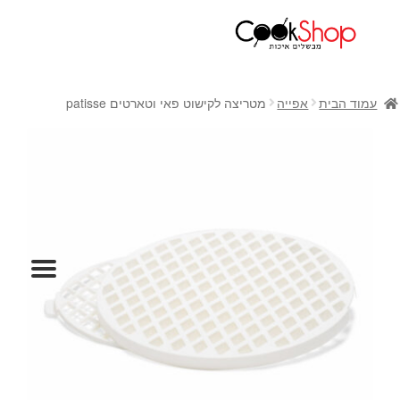
ראשי
חנות
עמוד הבית
אפייה
מטריצה לקישוט פאי וטארטים patisse
כלי בישול
סירים
מחבתות
כלי הגשה ואירוח
מוצרי חשמל למטבח
גאדג'טס וכלי מטבח
אחסון למטבח
סכינים
אפייה
קפה ותה
גיפט קארד
כלי בית