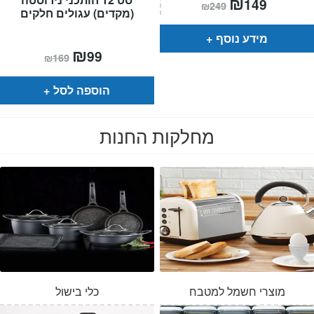
₪
149
₪
249
הנוכחי
המקורי
(מקדים) עגולים חלקים
הוא:
היה:
₪249.
₪149.
מידע נוסף
המחיר
₪
המחיר
99
₪
169
הנוכחי
המקורי
הוא:
היה:
₪169.
₪99.
הוספה לסל
מחלקות החנות
מוצרי חשמל למטבח
כלי בישול