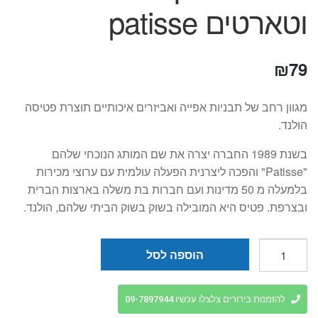
וטארטים patisse
₪
79
מגוון רחב של תבניות אפייה ואביזרים איכותיים תוצרת פטיסה
הולנד.
בשנת 1989 החברה יצרה את שם המותג הנוכחי שלהם
"Patisse" והפכה ליצרנית הפעלה עולמית עם ערוצי מכירות
בלמעלה מ 50 מדינות ועם חברות בת משלה בארצות הברית
ובצרפת. פטיס היא המובילה בשוק בשוק הביתי שלהם, הולנד.
כמות
הוספה לסל
של
מטריצה
לקישוט
להזמנות בירורים צלצלו עכשיו 09-7897944
פאי