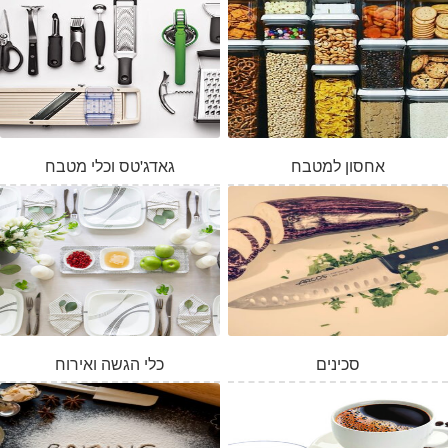
אחסון למטבח
גאדג'טס וכלי מטבח
סכינים
כלי הגשה ואירוח