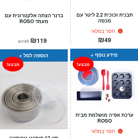
תבנית זכוכית 2.2 ליטר עם
ברנר הצתה אלקטרונית עם
מכסה
מעמד ROSO
חסר במלאי
₪
המחיר
₪
המחיר
49
119
₪
149
הנוכחי
המקורי
הוא:
היה:
₪149.
₪119.
מידע נוסף
הוספה לסל
מבצע!
מבצע!
ערכת אפיה מושלמת מבית
ROSO
חסר במלאי
המחיר
המחיר
סט 12 חותכני נירוסטה