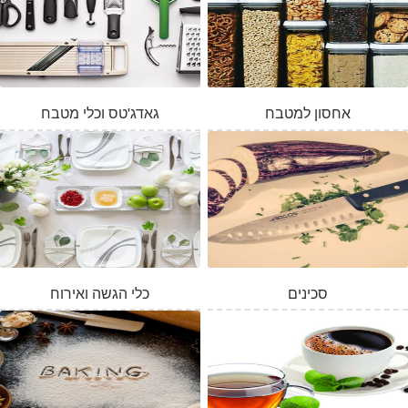
אחסון למטבח
גאדג'טס וכלי מטבח
סכינים
כלי הגשה ואירוח
המלאי אזל