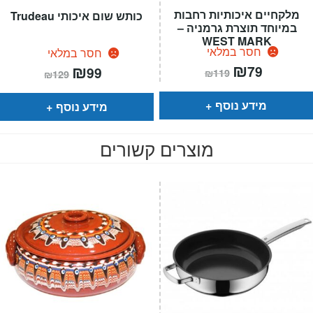
מלקחיים איכותיות רחבות
כותש שום איכותי Trudeau
במיוחד תוצרת גרמניה –
WEST MARK
חסר במלאי
חסר במלאי
המחיר
₪
המחיר
המחיר
₪
המחיר
79
99
₪
119
₪
129
הנוכחי
המקורי
הנוכחי
המקורי
הוא:
היה:
הוא:
היה:
₪119.
₪79.
₪129.
₪99.
מידע נוסף
מידע נוסף
מוצרים קשורים