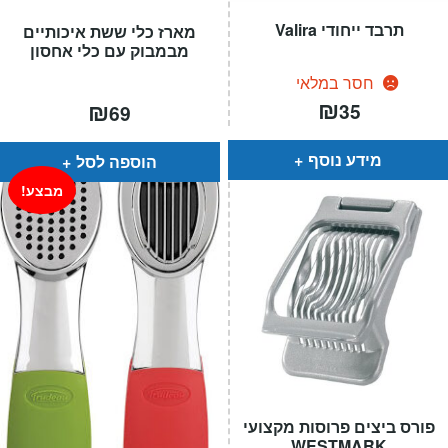
תרבד ייחודי Valira
מארז כלי ששת איכותיים
מבמבוק עם כלי אחסון
חסר במלאי
₪
₪
35
69
מידע נוסף
הוספה לסל
מבצע!
פורס ביצים פרוסות מקצועי
WESTMARK