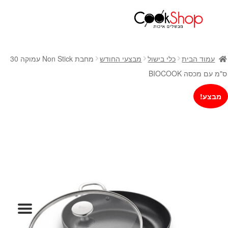
ראשי
חנות
עמוד הבית
כלי בישול
מבצעי החודש
מחבת Non Stick עמוקה 30
כלי בישול
ס"מ עם מכסה BIOCOOK
סירים
מבצע!
מחבתות
כלי הגשה ואירוח
מוצרי חשמל למטבח
גאדג'טס וכלי מטבח
אחסון למטבח
סכינים
אפייה
קפה ותה
גיפט קארד
כלי בית