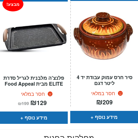
מבצע!
סיר חרס עמוק עבודת יד 4
פלנצ'ה מלבנית לגריל סדרת
ליטר דגם
ELITE מבית Food Appeal
חסר במלאי
חסר במלאי
₪
המחיר
₪
המחיר
209
129
₪
199
הנוכחי
המקורי
הוא:
היה:
₪199.
₪129.
מידע נוסף
מידע נוסף
מחלקות החנות