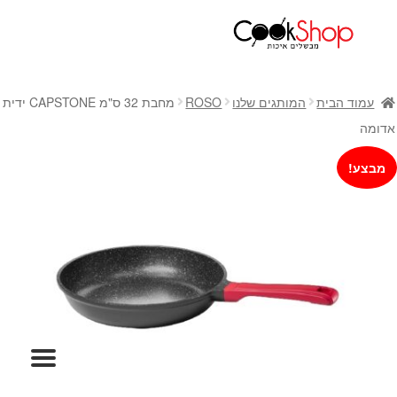
ראשי
חנות
עמוד הבית
המותגים שלנו
ROSO
מחבת 32 ס"מ CAPSTONE ידית
כלי בישול
אדומה
סירים
מבצע!
מחבתות
כלי הגשה ואירוח
מוצרי חשמל למטבח
גאדג'טס וכלי מטבח
אחסון למטבח
סכינים
אפייה
קפה ותה
גיפט קארד
כלי בית