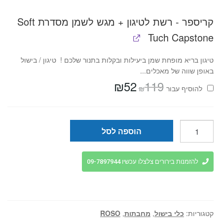
קריספר - רשת לטיגון + מגש לשמן מסדרת Soft
Tuch Capstone
טיגון בריא מופחת שמן ביעילות ובקלות בתנור שלכם ! טיגון / בישול
באופן שווה של מאכלים...
₪
52
119
המחיר
המחיר
₪
להוסיף⁦⁩ עבור
המקורי
הנוכחי
היה:
הוא:
₪52.
₪119.
כמות
הוספה לסל
של
מחבת
32
להזמנות בירורים צלצלו עכשיו 09-7897944
ס"מ
CAPSTONE
ידית
אדומה
קטגוריות:
כלי בישול
,
מחבתות
,
ROSO