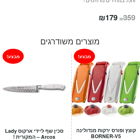
והכל במחירים מדהימים !
המחיר
המחיר
₪
179
359
₪
המקורי
הנוכחי
היה:
הוא:
מוצרים משודרגים
₪179.
₪359.
מבצע!
מבצע!
קוצץ ופורס ירקות מנדולינה
סכין שף ליידי ארקוס Lady
BORNER-V5
Arcos – המקורית !