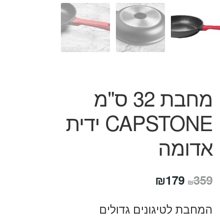
המותגים שלנו
חגים
מתנות לחנוכת בית
מתנות למטבח
מתכונים שלכם
מאמרים
עגלת קניות
מחבת 32 ס"מ
תשלום
CAPSTONE ידית
אדומה
המחיר
המחיר
₪
179
359
₪
המקורי
הנוכחי
המחבת לטיגונים גדולים
היה:
הוא: