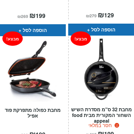
המחיר
₪
המחיר
המחיר
₪
המחיר
129
199
₪
279
₪
269
הנוכחי
המקורי
הנוכחי
המקורי
הוא:
היה:
הוא:
היה:
₪279.
₪129.
₪269.
₪199.
הוספה לסל
הוספה לסל
מבצע!
מבצע!
מחבת 32 ס"מ מסדרת השיש
מחבת כפולה מתפרקת פוד
השחור המקורית מבית food
אפיל
appeal
חסר במלאי
המחיר
₪
המחיר
המחיר
₪
המחיר
199