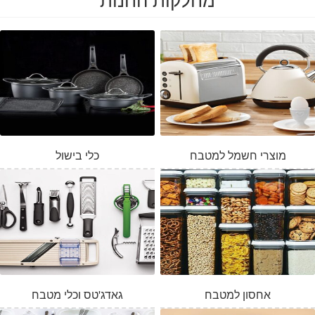
מוצרי חשמל למטבח
כלי בישול
אחסון למטבח
גאדג'טס וכלי מטבח