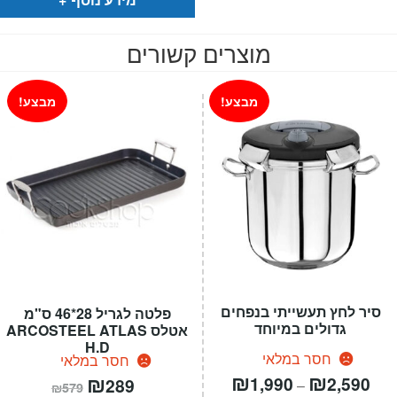
מוצרים קשורים
מבצע!
מבצע!
סיר לחץ תעשייתי בנפחים
פלטה לגריל 28*46 ס"מ
גדולים במיוחד
אטלס ARCOSTEEL ATLAS
H.D
חסר במלאי
חסר במלאי
טווח
₪
₪
המחיר
₪
המחיר
1,990
2,590
289
–
₪
579
רים:
הנוכחי
המקורי