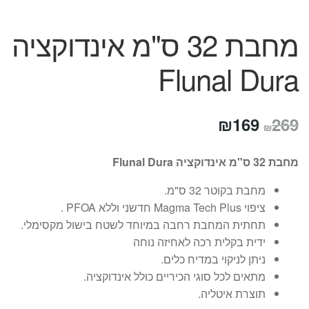
מחבת 32 ס"מ אינדוקציה
Flunal Dura
המחיר
המחיר
₪
169
269
₪
המקורי
הנוכחי
מחבת 32 ס"מ אינדוקציה Flunal Dura
היה:
הוא:
מחבת בקוטר 32 ס"מ.
₪169.
₪269.
ציפוי Magma Tech Plus חדשני וללא PFOA .
תחתית המחבת רחבה במיוחד לשטח בישול מקסימלי.
ידית בקלית רכה לאחיזה נוחה
ניתן לניקוי במדיח כלים.
מתאים לכל סוגי הכיריים כולל אינדוקציה.
תוצרת איטליה.