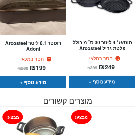
סוטאז׳ 4 ליטר 30 ס״מ כולל
רוסטר 6.1 ליטר Arcosteel
פלטת גריל Arcosteel
Adoni
חסר במלאי
חסר במלאי
המחיר
₪
המחיר
המחיר
₪
המחיר
249
199
₪
399
₪
299
הנוכחי
המקורי
הנוכחי
המקורי
הוא:
היה:
הוא:
היה:
₪399.
₪249.
₪299.
₪199.
מידע נוסף
מידע נוסף
מוצרים קשורים
מבצע!
מבצע!