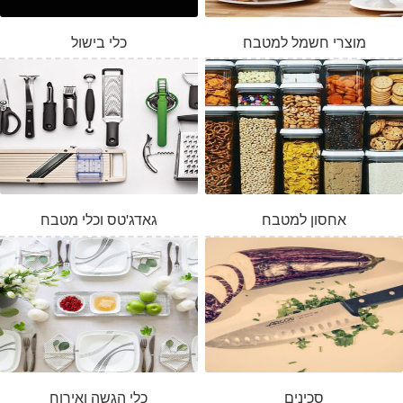
מוצרי חשמל למטבח
כלי בישול
אחסון למטבח
גאדג'טס וכלי מטבח
סכינים
כלי הגשה ואירוח