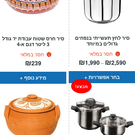
סיר לחץ תעשייתי בנפחים
סיר חרס שטוח עבודת יד גודל
גדולים במיוחד
3 ליטר דגם א-4
חסר במלאי
חסר במלאי
טווח
₪
₪
₪
1,990
2,590
239
–
רים:
עד
בחר אפשרויות
מידע נוסף
מבצע!