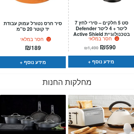
סט 5 חלקים – סירי לחץ 7
סיר חרס נטורל עמוק עבודת
ליטר + 4 ליטר Defender
יד קוטר 20 ס"מ
בטכנולוגיית Active Shield
חסר במלאי
חסר במלאי
המחיר
₪
המחיר
₪
590
189
₪
1,490
הנוכחי
המקורי
הוא:
היה:
₪1,490.
₪590.
מידע נוסף
מידע נוסף
מחלקות החנות