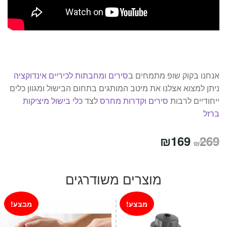
אנחנו בקוק שופ מתמחים ב
סירים ומחבתות לכיריים אינדוקציה
ניתן למצוא אצלנו את מיטב המותגים בתחום הבישול ומגוון כלים
ייחודיים לרבות
סירים וקדרות מחרס
לצד
כלי בישול מיציקות
ברזל
המחיר
המחיר
₪
169
269
₪
המקורי
הנוכחי
היה:
הוא:
מוצרים משודרגים
₪169.
₪269.
מבצע!
מבצע!