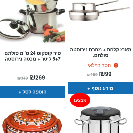
מארז קלחת + מחבת נירוסטה
סיר קוסקוס 24 ס"מ סולתם
סולתם.
5+7 ליטר + מכסה נירוסטה
חסר במלאי
המחיר
₪
המחיר
99
₪
159
המחיר
₪
המחיר
הנוכחי
המקורי
269
₪
349
הנוכחי
המקורי
הוא:
היה:
הוא:
היה:
₪159.
₪99.
מידע נוסף
₪349.
₪269.
הוספה לסל
מבצע!