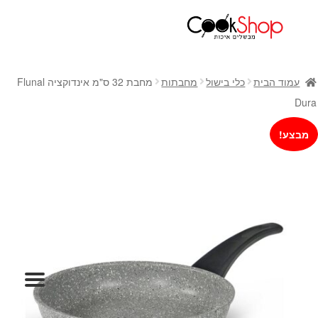
ראשי
חנות
עמוד הבית
כלי בישול
מחבתות
מחבת 32 ס"מ אינדוקציה Flunal
כלי בישול
Dura
סירים
מבצע!
מחבתות
כלי הגשה ואירוח
מוצרי חשמל למטבח
גאדג'טס וכלי מטבח
אחסון למטבח
סכינים
אפייה
קפה ותה
גיפט קארד
כלי בית