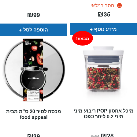
חסר במלאי
₪
₪
35
99
מידע נוסף
הוספה לסל
מבצע!
מיכל אחסון POP ריבוע מיני
מכסה לסיר 20 ס"מ מבית
מיני 0.2 ליטר OXO
food appeal
המחיר
₪
המחיר
₪
28
39
₪
44