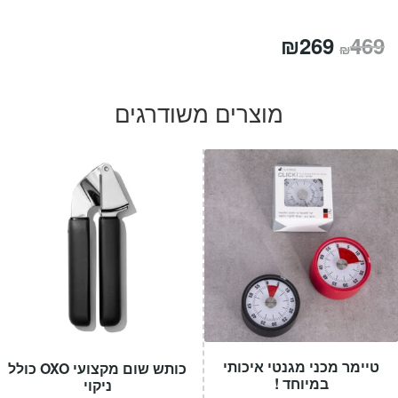
המחיר
המחיר
₪
269
469
₪
המקורי
הנוכחי
היה:
הוא:
מוצרים משודרגים
₪269.
₪469.
טיימר מכני מגנטי איכותי
כותש שום מקצועי OXO כולל
במיוחד !
ניקוי