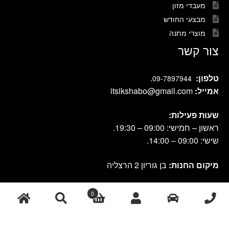
מעבדי מזון
מבצעי החודש
מוצרי מתנה
צור קשר
טלפון:
.
09-7897944
אמייל:
itsikshabo@gmail.com
שעות פעילות:
ראשון – חמישי: 09:00 – 19:30.
שישי: 09:00 – 14:00.
מיקום החנות:
בן גוריון 2 הרצליה
0
cook shop 2021 © אתר זה נבנה ועוצב על-ידי
|
db-design.co.il
אחסון
ע"י VANGUS
אתרים
חיפוש
חיפוש
עבור: