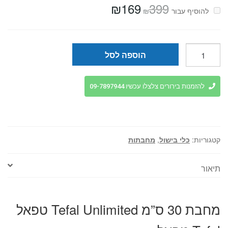
₪
169
399
המחיר
המחיר
₪
להוסיף⁦⁩ עבור
המקורי
הנוכחי
היה:
הוא:
₪169.
₪399.
כמות
הוספה לסל
של
מחבת
30
להזמנות בירורים צלצלו עכשיו 09-7897944
ס”מ
Tefal
Unlimited
טפאל
קטגוריות:
כלי בישול
,
מחבתות
Tefal
טפאל
תיאור
מחבת 30 ס”מ Tefal Unlimited טפאל