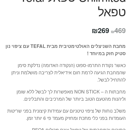
טפאל
המחיר
המחיר
₪
269
469
₪
המקורי
הנוכחי
מחבת השניצלים האולטימטיבית מבית TEFAL עם ציפוי נון
היה:
הוא:
סטיק חזק במיוחד !
₪269.
₪469.
כאשר נקודת התרמו-ספוט (הנקודה האדומה) נדלקת סימן
שהמחבת הגיעה לרמת חום אידיאלית לצריבה מושלמת וניתן
להתחיל לבשל.
מחבתות ה – NON STICK מאפשרות לך לבשל ללא שומן
וליהנות מהטעם הטוב ביותר של המרכיבים והתבלינים.
משלב נוחות של ציפוי טיטניום עם עמידות קיצונית בפני שריטות
העומדות בפני כלי מתכת ומחזיק מעמד פי 6 יותר זמן.
הסירים והמחבתות של טפאל אינם מכילים PFOA