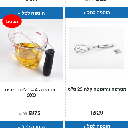
הנוכחי
המקורי
הוא:
היה:
₪44.
₪28.
הוספה לסל
הוספה לסל
מבצע!
מטרפה נירוסטה קלה 25 ס"מ
כוס מידה 4 – 1 ליטר מבית
OXO
₪
המחיר
₪
המחיר
29
75
₪
99
הנוכחי
המקורי
הוא:
היה:
₪99.
₪75.
הוספה לסל
הוספה לסל