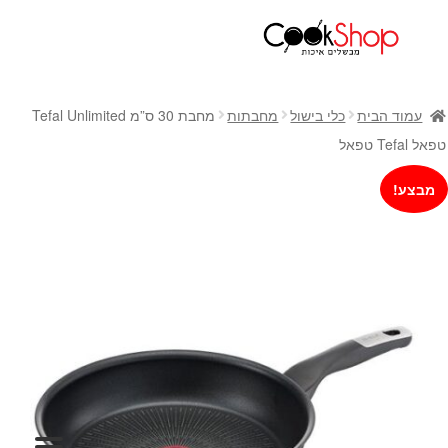
ראשי
חנות
עמוד הבית
כלי בישול
מחבתות
מחבת 30 ס”מ Tefal Unlimited
כלי בישול
טפאל Tefal טפאל
סירים
מבצע!
מחבתות
כלי הגשה ואירוח
מוצרי חשמל למטבח
גאדג'טס וכלי מטבח
אחסון למטבח
סכינים
אפייה
קפה ותה
גיפט קארד
כלי בית