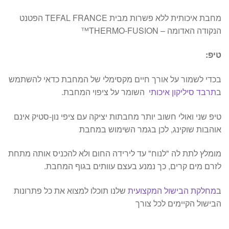
מחבת איכותית ללא פשרות מבית TEFAL FRANCE הפטנט
הנקודה האדומה – THERMO-FUSION™
טיפ:
בכדי לשמור על אורך חיים מקסימלי של המחבת כדאי להשתמש
ב
תרבד סיליקון איכותי
השומר על ציפוי המחבת.
טיפ שני ואולי חשוב יותר מחבתות יציקה עם ציפי נון-סטיק אינם
אוהבות שוקינג, לכן בגמר השימוש במחבת
מומלץ לתת לה "לנוח" עד לירידה החום ולא להכניס אותה מתחת
לזרם מים קרים, כך נמנע בעצם עוותים בגוף המחבת.
ב
מחלקת הבישול המקצועית
שלנו תוכלו למצוא את כל פתרונות
הבישול הקיימים לכל צורך