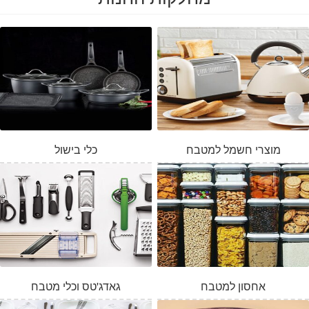
מוצרי חשמל למטבח
כלי בישול
אחסון למטבח
גאדג'טס וכלי מטבח