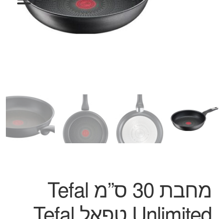
המותגים שלנו
חגים
מתנות לחנוכת בית
מתנות למטבח
מתכונים שלכם
מאמרים
עגלת קניות
תשלום
מחבת 30 ס”מ Tefal
Unlimited טפאל Tefal