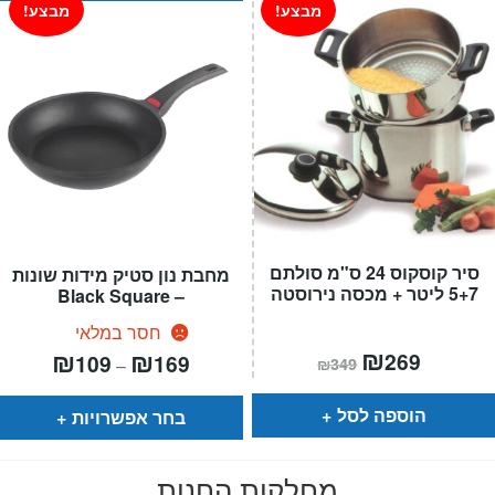
מבצע!
מבצע!
סיר קוסקוס 24 ס"מ סולתם
מחבת נון סטיק מידות שונות
5+7 ליטר + מכסה נירוסטה
– Black Square
חסר במלאי
המחיר
₪
המחיר
טווח
₪
₪
269
109
169
–
₪
349
הנוכחי
המקורי
מחירים:
הוא:
היה:
₪349.
₪269.
עד
הוספה לסל
בחר אפשרויות
מחלקות החנות