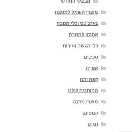
מבצעי החודש
מוצרי חשמל למטבח
גאדג'טס וכלי מטבח
אחסון למטבח
כלי הגשה ואירוח
סכינים
אפייה
קפה ותה
המותגים שלנו
מוצרי מתנה
קמפינג
חגים