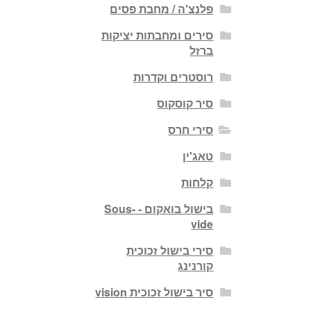
פלנצ'ה / מחבת פסים
סירים ומחבתות יציקות
ברזל
רוסטרים וקדרות
סיר קוסקוס
סירי חרס
טאג'ין
קלחות
בישול בואקום - Sous-
vide
סירי בישול זכוכית
קורנינג
סיר בישול זכוכית vision