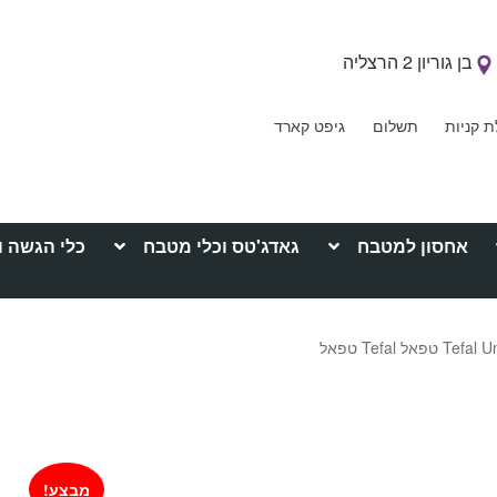
בן גוריון 2 הרצליה
ת קניות
תשלום
גיפט קארד
אחסון למטבח
גאדג'טס וכלי מטבח
כלי הגשה ו
מבצע!