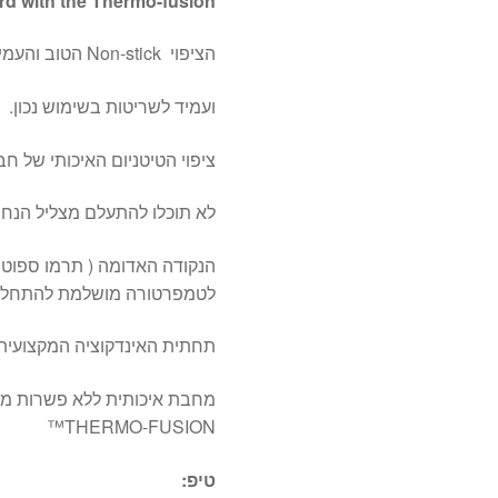
rd with the Thermo-fusion
הציפוי Non-stick הטוב והעמיד ביותר מונע הדבקות המזון
ועמיד לשריטות בשימוש נכון.
ציפוי הטיטניום האיכותי של ח
לא תוכלו להתעלם מצליל הנחרך במחבת TEFAL בדיוק ברגע
הנקודה האדומה ( תרמו ספוט 
לטמפרטורה מושלמת להתחלת טי
תחתית האינדקוציה המקצועית 
THERMO-FUSION™
טיפ: