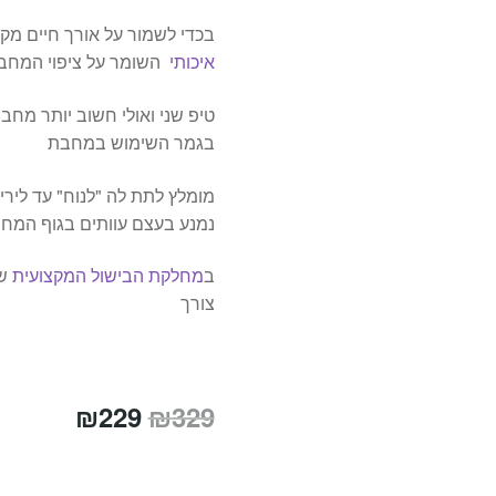
בכדי לשמור על אורך חיים מ
איכותי
השומר על ציפוי המחב
טיפ שני ואולי חשוב יותר מחבת
בגמר השימוש במחבת
מומלץ לתת לה "לנוח" עד ליר
נמנע בעצם עוותים בגוף המח
ב
מחלקת הבישול המקצועית
של
צורך
המחיר
המחיר
₪
229
₪
329
המקורי
הנוכחי
היה:
הוא: