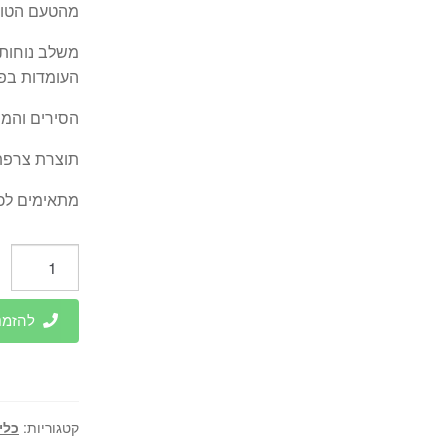
מהטעם הטוב 
משלב נוחות ש
העומדות בפני כ
הסירים והמחב
תוצרת צרפת
מתאימים לכיר
כמות
של
מחבת
להזמנות 
28
ס”מ
Tefal
Unlimited
קטגוריות:
כלי
טפאל