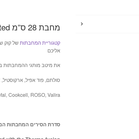
Tefal
טפאל
מחבת 28 ס”מ Tefal Unlimited טפאל Tefal טפאל
קטגוריית המחבתות
של קוק שו
אליכם
את מיטב מותגי ההמחבתות באר
סולתם, פוד אפיל, ארקוסטיל, א
fal, Cookcell, ROSO, Valira
סדרת הסירים המחבתות המדהימה TEFAL Unlimited