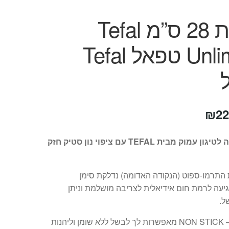
מחבת 28 ס”מ Tefal
Unlimited טפאל Tefal
חיר
המחיר
₪
22
קורי
הנוכחי
מחבת גדולה לטיגון עמוק מבית TEFAL עם ציפוי נון סטיק חזק
ה:
הוא:
₪229.
₪32
התרמו-ספוט (הנקודה האדומה) נדלקת סימן
ה לרמת חום אידיאלית לצריבה מושלמת וניתן
ל.
מחבתות ה – NON STICK מאפשרות לך לבשל ללא שומן וליהנות