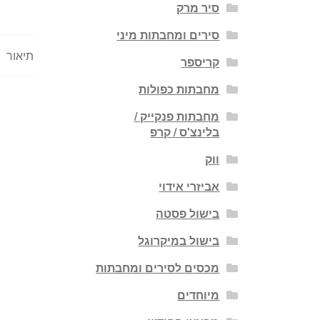
סיר מרק
סירים ומחבתות מיני
תיאור
קריספר
מחבתות כפולות
מחבתות פנקייק /
בלינצ'ס / קרפ
ווק
אביזרי אידוי
בישול פסטה
בישול במיקרוגל
מכסים לסירים ומחבתות
מיוחדים