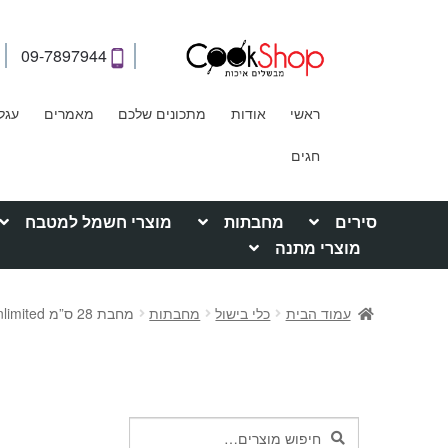
09-7897944
ראשי
אודות
מתכונים שלכם
מאמרים
עגל
חגים
סירים
מחבתות
מוצרי חשמל למטבח
מוצרי מתנה
עמוד הבית
כלי בישול
מחבתות
מחבת 28 ס”מ Tefal Unlimited טפאל Tefal טפאל
חיפוש
חיפוש