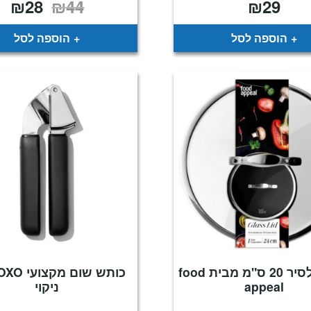
₪
28
₪
44
₪
29
המחיר
המח
המקורי
הנו
היה:
הוא
28.
₪44.
הוספה לסל
הוספה לסל
מכסה לסיר 20 ס"מ מבית food
appeal
ניקוי