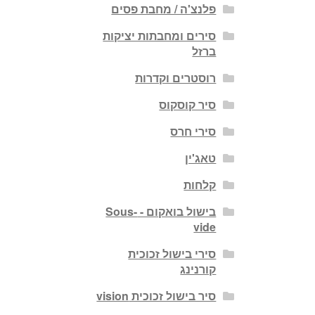
פלנצ'ה / מחבת פסים
סירים ומחבתות יציקות
ברזל
רוסטרים וקדרות
סיר קוסקוס
סירי חרס
טאג'ין
קלחות
בישול בואקום - Sous-
vide
סירי בישול זכוכית
קורנינג
סיר בישול זכוכית vision