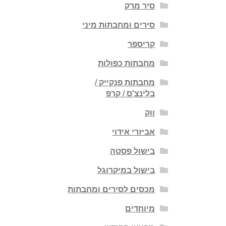
סיר מרק
סירים ומחבתות מיני
קריספר
מחבתות כפולות
מחבתות פנקייק /
בלינצ'ס / קרפ
ווק
אביזרי אידוי
בישול פסטה
בישול במיקרוגל
מכסים לסירים ומחבתות
מיוחדים