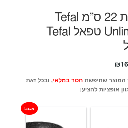
מחבת 22 ס”מ Tefal
Unlimited טפאל Tefal
חיר
המחיר
₪
16
קורי
הנוכחי
 המוצר שחיפשת
חסר במלאי
, ובכל זאת
ה:
הוא:
וון אופציות להציע:
₪169.
₪24
מבצע!