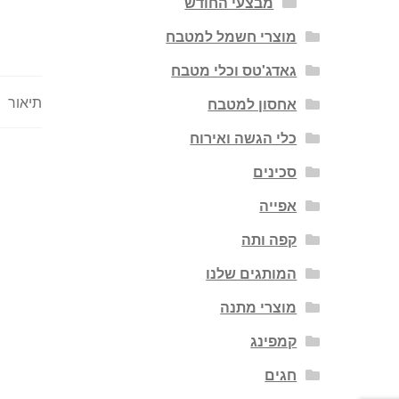
מבצעי החודש
מוצרי חשמל למטבח
גאדג'טס וכלי מטבח
תיאור
אחסון למטבח
כלי הגשה ואירוח
סכינים
אפייה
קפה ותה
המותגים שלנו
מוצרי מתנה
קמפינג
חגים