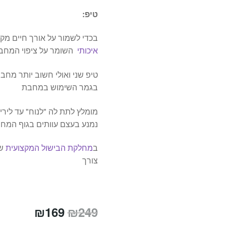
טיפ:
בכדי לשמור על אורך חיים מ
איכותי
השומר על ציפוי המחב
טיפ שני ואולי חשוב יותר מחבת
בגמר השימוש במחבת
מומלץ לתת לה "לנוח" עד ליר
נמנע בעצם עוותים בגוף המח
ב
מחלקת הבישול המקצועית
של
צורך
המחיר
המחיר
₪
169
₪
249