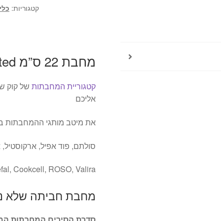
קטגוריות:
כלי
מחבת 22 ס”מ Tefal Unlimited טפאל Tefal טפאל
קטגוריית המחבתות
של קוק שו
אליכם
את מיטב מותגי ההמחבתות באר
סולתם, פוד אפיל, ארקוסטיל, א
fal, Cookcell, ROSO, Valira
מחבת חביתה שלא נד
סדרת הסירים המחבתות המדהימה TEFAL Unlimited