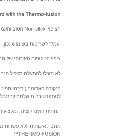
rd with the Thermo-fusion
הציפוי Non-stick הטוב והעמיד ביותר מונע הדבקות המזון
ועמיד לשריטות בשימוש נכון.
ציפוי הטיטניום האיכותי של ח
לא תוכלו להתעלם מצליל הנחרך במחבת TEFAL בדיוק ברגע
הנקודה האדומה ( תרמו ספוט 
לטמפרטורה מושלמת להתחלת טי
תחתית האינדקוציה המקצועית 
THERMO-FUSION™