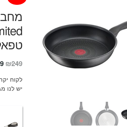
טפאל
המ
9
₪
249
המ
לקוח יקר
הי
יש לנו מג
9.