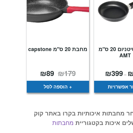
מחבת טיטניום 20 ס"מ
מחבת 20 ס"מ capstone
AMT
₪
89
₪
179
₪
399
טווח
המחיר
המחיר
–
מחירים:
המקורי
הנוכחי
היה:
הוא:
עד
₪179.
₪89.
 אפשרויות
הוספה לסל
ר מחבתות איכותיות בקרו באתר קוק
ים איכות בקטגוריית
מחבתות