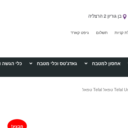
בן גוריון 2 הרצליה
ת קניות
תשלום
גיפט קארד
אחסון למטבח
גאדג'טס וכלי מטבח
כלי הגשה ו
מבצע!