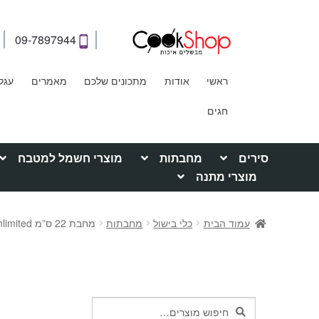
09-7897944
ראשי
אודות
מתכונים שלכם
מאמרים
עגל
חגים
סירים
מחבתות
מוצרי חשמל למטבח
מוצרי מתנה
עמוד הבית
כלי בישול
מחבתות
מחבת 22 ס”מ Tefal Unlimited טפאל Tefal טפאל
חיפוש
חיפוש