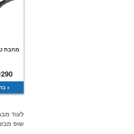
₪
290
בחר
לעוד מבח
שופ מבשל