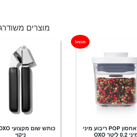
המקורי
הנוכחי
היה:
הוא:
₪169.
₪249.
מוצרים משודרג
מבצע!
מיכל אחסון POP ריבוע מיני
י 0.2 ליטר OXO
ניקוי