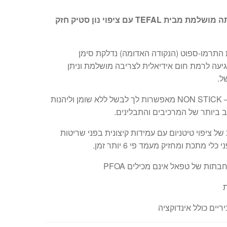
מחבת חביתה מושלמת מבית TEFAL עם ציפוי נון סטיק חזק
התרמו-ספוט (הנקודה האדומה) נדלקת סימן
ה לרמת חום אידיאלית לצריבה מושלמת וניתן
ל.
מחבתות ה – NON STICK מאפשרות לך לבשל ללא שומן וליהנות
ביותר של המרכיבים והתבלינים.
ל ציפוי טיטניום עם עמידות קיצונית בפני שריטות
לי מתכת ומחזיק מעמד פי 6 יותר זמן.
תות של טפאל אינם מכילים PFOA
יים כולל אינדוקציה