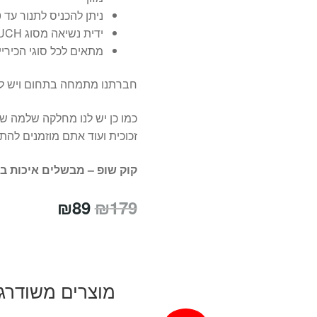
ניתן להכניס לתנור עד 150 מעלות
ידית נשיאה מסוג SOFT TOUCH שאינה מתחממת ונוחה לאחיזה
מתאים לכל סוגי הכיריי
חברתנו מתמחה בתחום ויש ל
כמו כן יש לנו מחלקה שלמה של
זכוכית ועוד אתם מוזמנים לה
קוק שופ – מבשלים איכות ב
המחיר
המחיר
₪
89
₪
179
המקורי
הנוכחי
היה:
הוא:
₪89.
₪179.
מוצרים משודרג