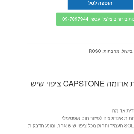
הוספה לסל
בירורים צלצלו עכשיו 09-7897944
 בישול
,
מחבתות
,
ROSO
מחבת 20 ס"מ ידית אדומה CAPSTONE ציפוי שיש
ת אינדוקציה לפיזור חום אופטימלי
מצופה שיש SOLID ROCK העמיד והחזק מכל ציפוי שיש אחר, ומונע הדבקות