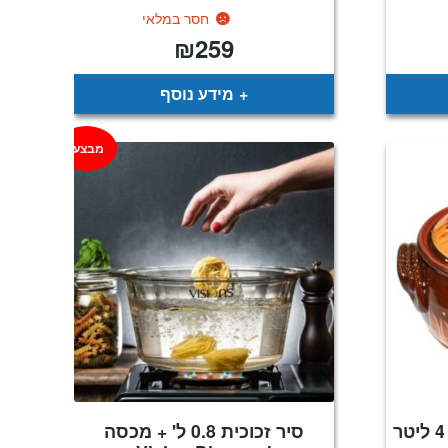
חסר במלאי
₪
259
מידע נוסף
מבצע!
סיר חרס עמוק עבודת יד 4 ליטר
סיר זכוכית 0.8 ל' + מכסה