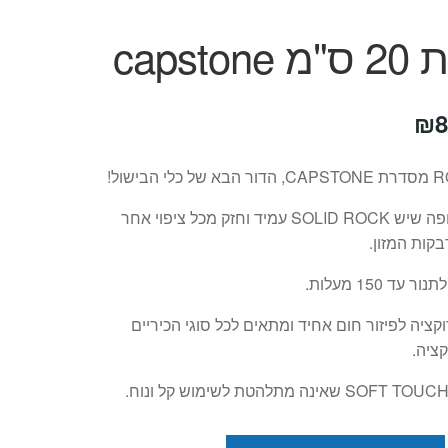
capsto
חיר
המחיר
₪
8
קורי
הנוכחי
ה:
הוא:
המחבת מצופה שיש SOLID ROCK עמיד וחזק מכל ציפוי אחר
₪89.
₪17
בקות המזון.
 עד 150 מעלות.
קציה לפיזור חום אחיד ומתאים לכל סוגי הכיריים
קציה.