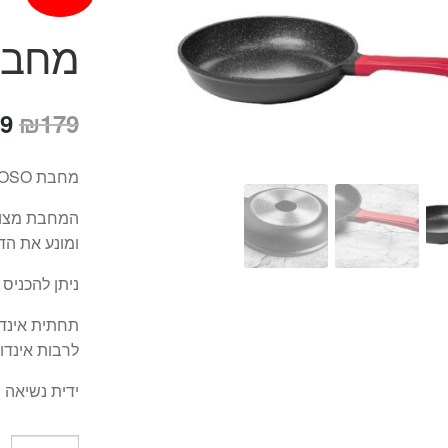
מחבת 20 ס"מ ne
המ
9
₪
179
המ
מחבת ROSO מסדרת CAPSTONE, הדור הבא של כלי הבישול!
הי
9.
ומונע את הד
ניתן להכניס לתנור
תחתית אינדו
לרבות אינדו
ידית נשיאה SOFT TOUCH שאינה מתלהטת לשימוש קל ונוח.
כמות