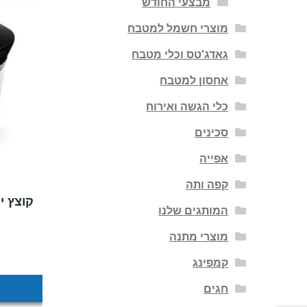
מבצעי החודש
מוצרי חשמל למטבח
גאדג'טס וכלי מטבח
אחסון למטבח
כלי הגשה ואירוח
סכינים
אפייה
קפה ותה
קוצץ י
המותגים שלנו
מוצרי מתנה
קמפינג
חגים