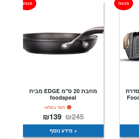
מבצע!
מבצע!
סדרת
מחבת 20 ס"מ EDGE מבית
foodapeal
חסר במלאי
₪
139
₪
245
מחיר
המחיר
המחיר
נוכחי
המקורי
הנוכחי
וא:
היה:
הוא:
₪139.
₪245.
₪129
מידע נוסף