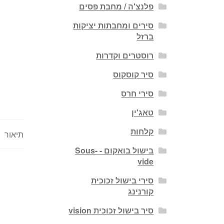
פלנצ'ה / מחבת פסים
סירים ומחבתות יציקות
ברזל
רוסטרים וקדרות
סיר קוסקוס
סירי חרס
טאג'ין
קלחות
תיאור
בישול בואקום - Sous-
vide
סירי בישול זכוכית
קורנינג
סיר בישול זכוכית vision