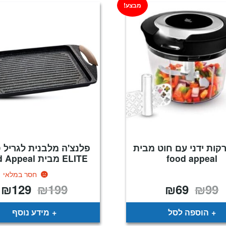
מבצע!
רקות ידני עם חוט מבית
פלנצ'ה מלבנית לגריל 
food appeal
ELITE מבית Food Appeal
חסר במלאי
₪
129
₪
199
₪
69
₪
99
המחיר
המחיר
המחיר
ה
המקורי
הנוכחי
המקורי
ה
היה:
הוא:
היה:
ה
.
₪199.
₪69.
₪99.
הוספה לסל
מידע נוסף