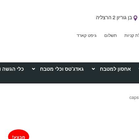
בן גוריון 2 הרצליה
ת קניות
תשלום
גיפט קארד
אחסון למטבח
גאדג'טס וכלי מטבח
כלי הגשה ו
מבצע!