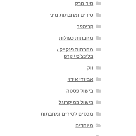
סיר מרק
סירים ומחבתות מיני
קריספר
מחבתות כפולות
מחבתות פנקייק /
בלינצ'ס / קרפ
ווק
אביזרי אידוי
בישול פסטה
בישול במיקרוגל
מכסים לסירים ומחבתות
מיוחדים