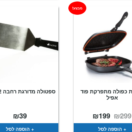
מבצע!
 כפולה מתפרקת פוד
ספטולה מדורגת רחבה 22 ס"מ
אפיל
₪
39
₪
199
₪
299
המחיר
המחיר
המקורי
הנוכחי
היה:
הוא:
₪199.
₪299.
הוספה לסל
הוספה לסל