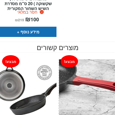
שקשוקה ) 20 ס"מ מסדרת
השיש השחור המקורית
חסר במלאי
המחיר
₪
המחיר
100
₪
219
הנוכחי
המקורי
הוא:
היה:
₪219.
₪100.
מידע נוסף
מוצרים קשורים
מבצע!
מבצע!