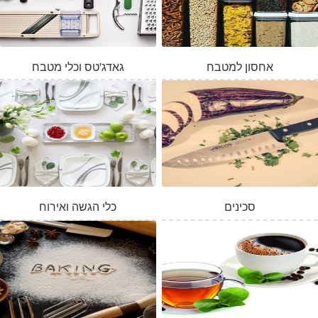
אחסון למטבח
גאדג'טס וכלי מטבח
סכינים
כלי הגשה ואירוח