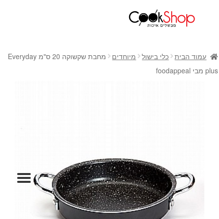
ראשי
חנות
עמוד הבית
כלי בישול
מיוחדים
מחבת שקשוקה 20 ס"מ Everyday
כלי בישול
plus מבי foodappeal
סירים
מחבתות
כלי הגשה ואירוח
מוצרי חשמל למטבח
גאדג'טס וכלי מטבח
אחסון למטבח
סכינים
אפייה
קפה ותה
גיפט קארד
כלי בית