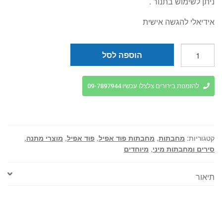
ניתן לשימוש בתנור .
אידיאלי להגשה אישית
כמות
הוספה לסל
של
מחבת
שקשוקה
להזמנות בירורים צלצלו עכשיו 09-7897944
20
ס"מ
Everyday
plus
קטגוריות:
מחבתות
,
מחבתות פוד אפיל
,
פוד אפיל
,
מוצרי מתנה
,
מבי
סירים ומחבתות מיני
,
מיוחדים
foodappeal
תיאור