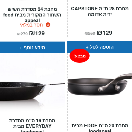
מחבת 28 ס"מ CAPSTONE
מחבת 24 מסדרת השיש
ידית אדומה
השחור המקורית מבית food
appeal
חסר במלאי
המחיר
₪
המחיר
המחיר
₪
המחיר
129
129
₪
259
₪
279
הנוכחי
המקורי
הנוכחי
המקורי
הוא:
היה:
הוא:
היה:
₪259.
₪129.
₪279.
₪129.
הוספה לסל
מידע נוסף
מבצע!
מחבת 16 ס"מ מסדרת
מחבת 20 ס"מ EDGE מבית
EVERYDAY מבית
foodapeal
foodppeal