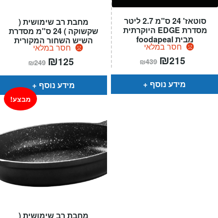
סוטאז' 24 ס"מ 2.7 ליטר
מחבת רב שימושית (
מסדרת EDGE היוקרתית
שקשוקה ) 24 ס"מ מסדרת
מבית foodapeal
השיש השחור המקורית
חסר במלאי
חסר במלאי
המחיר
₪
המחיר
המחיר
₪
המחיר
215
125
₪
439
₪
249
הנוכחי
המקורי
הנוכחי
המקורי
הוא:
היה:
הוא:
היה:
₪439.
₪215.
₪249.
₪125.
מידע נוסף
מידע נוסף
מבצע!
מחבת רב שימושית (