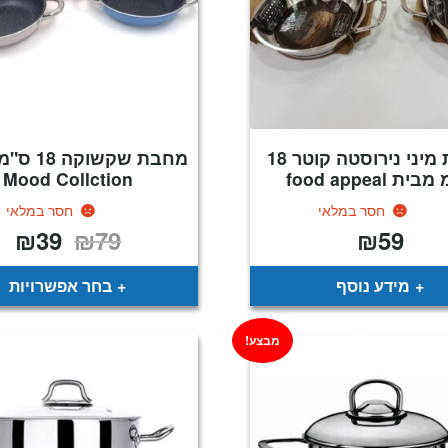
מחבת מיני נירוסטה קוטר 18
ית food appeal
Mood Collction
חסר במלאי
חסר במלאי
₪
39
₪
79
₪
59
המחיר
המח
המקורי
הנו
היה:
הוא
39.
₪79.
מידע נוסף
בחר אפשרויות
מבצע!