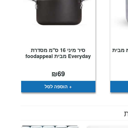
רוסטה 14 ס"מ מבית
סיר מיני 16 ס"מ מסדרת
Everyday מבית foodappeal
₪
69
הוספה לסל
ת