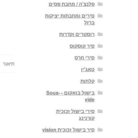
פלנצ'ה / מחבת פסים
סירים ומחבתות יציקות
ברזל
רוסטרים וקדרות
סיר קוסקוס
סירי חרס
תיאור
טאג'ין
קלחות
בישול בואקום - Sous-
vide
סירי בישול זכוכית
קורנינג
סיר בישול זכוכית vision