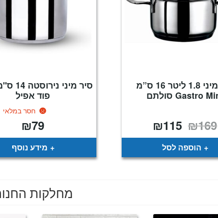
סיר מיני 1.8 ליטר 16 ס”מ
סיר מיני ני
Gastro Mi סולתם
פוד אפיל
חסר במלאי
₪
79
₪
115
₪
169
המחיר
המחיר
המקורי
הנוכחי
היה:
הוא:
₪115.
₪169.
הוספה לסל
מידע נוסף
מחלקות החנו