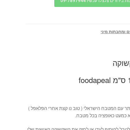
בירורים צלצלו עכשיו 09-7897944
ם ומחבתות מיני
שוקה
ר עם המטבח הישראלי ( טוב נו קצת אחרי הפלאפל )
א כמעט כאופציה בכל מטבח.
טבל להוסיף לעדן או לחזק את השקשוקה האישית שלו