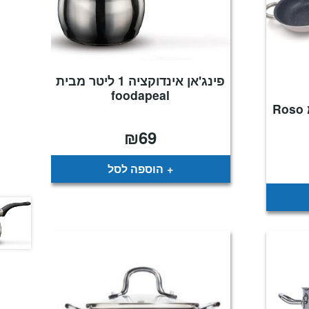
פינג'אן אינדוקציה 1 ליטר מבית
foodapeal
מחבת שקשוקה 18 ס"מ Roso
₪
69
יר
הוספה לסל
כחי
:
₪