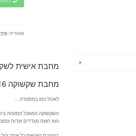
להזמנות 
שקשוקה
16
ס"מ
foodapeal
קטגוריה:
סירי
מחבת אישית לשק
מחבת שקשוקה 16 ס"מ foodapeal
לאכול כמו במסעדה…
השקשוקה המאכל המזוהה ביות
הוא חוצה מגדרים ועדות ונמצ
במחבת האישית כל אחד יכול ל