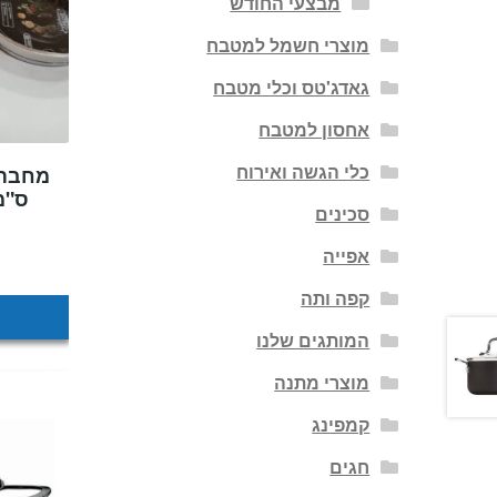
מבצעי החודש
מוצרי חשמל למטבח
גאדג'טס וכלי מטבח
אחסון למטבח
כלי הגשה ואירוח
ס"מ מב
סכינים
אפייה
קפה ותה
המותגים שלנו
מוצרי מתנה
קמפינג
חגים