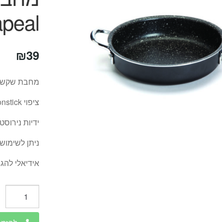
apeal
₪
39
מחבת שקשוקה אישית ק
ציפוי Nonstick איכותי .
ידיות נירוסטה
ניתן לשימוש 
אידיאלי להג
כמות
של
מחבת