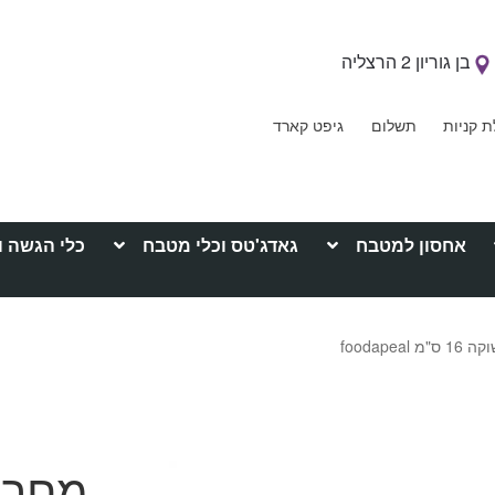
בן גוריון 2 הרצליה
ת קניות
תשלום
גיפט קארד
אחסון למטבח
גאדג'טס וכלי מטבח
כלי הגשה ו
foodapea