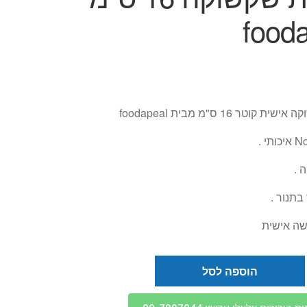
food
וטר 16 ס"מ מבית foodapeal
 .
בתנור .
שה אישית
הוספה לסל