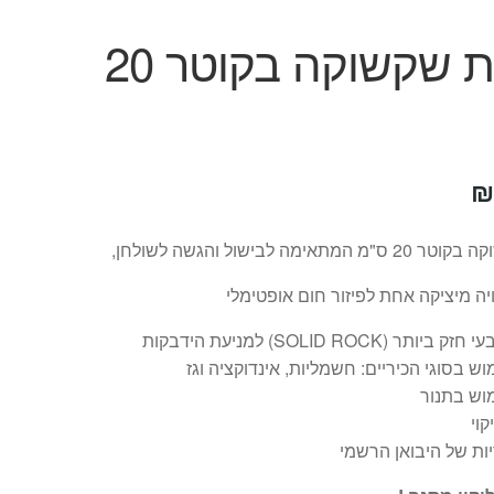
מחבת שקשוקה בקוטר 20
יר
המחיר
₪
ורי
הנוכחי
אימה לבישול והגשה לשולחן,
:
הוא:
 מיציקה אחת לפיזור חום אופטימלי
₪49.
₪
ר (SOLID ROCK) למניעת הידבקות
 בסוגי הכיריים: חשמליות, אינדוקציה וגז
וש בתנור
קוי