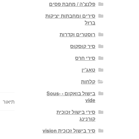
פלנצ'ה / מחבת פסים
סירים ומחבתות יציקות
ברזל
רוסטרים וקדרות
סיר קוסקוס
סירי חרס
טאג'ין
קלחות
בישול בואקום - Sous-
vide
תיאור
סירי בישול זכוכית
קורנינג
סיר בישול זכוכית vision