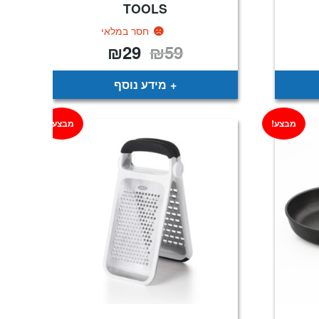
TOOLS
חסר במלאי
₪
29
₪
59
המחיר
המחיר
המקורי
הנוכחי
היה:
הוא:
₪29.
₪59.
מידע נוסף
מבצע!
מבצע!