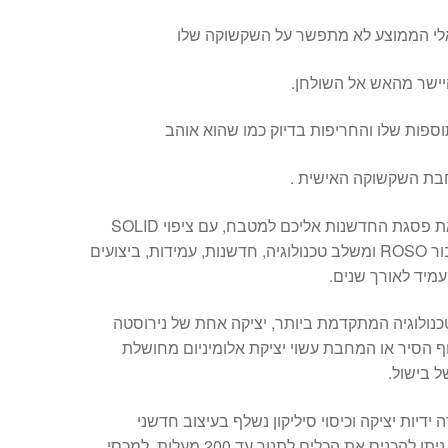
י הממוצע לא מתפשר על השקשוקה שלו
יישר מהאש אל השולחן.
פות שלו והחריפות בדיוק כמו שהוא אוהב
חבת השקשוקה האישית .
סדרת CAPSTONE מביאה את פסגת החדשנות אליכם למטבח, עם ציפוי SOLID
ROCK אשר פותח במיוחד עבור ROSO ומשלב טכנולוגיה, חדשנות, עמידות, ביצועים
ועמיד לאורך שנים.
כנולוגיה המתקדמת ביותר, יציקה אחת של נירוסטה
גוף הסיר או המחבת עשוי יציקת אלומיניום מחושלת
ל בישול.
דיות יציקה וכיסוי סיליקון נשלף בעיצוב חדשני
המאפשרות בישול נוח. בנוסף ניתן להכניס את הכלים לתנור עד 200 מעלות. למכסי