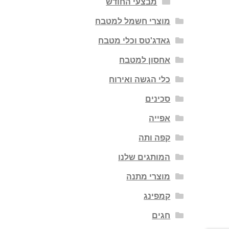
מבצעי החודש
מוצרי חשמל למטבח
גאדג'טס וכלי מטבח
אחסון למטבח
כלי הגשה ואירוח
סכינים
אפייה
קפה ותה
המותגים שלנו
מוצרי מתנה
קמפינג
חגים