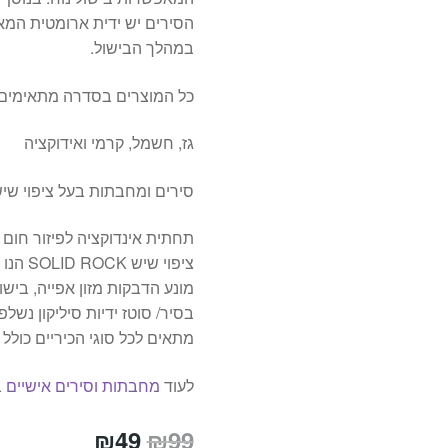
הסירים יש ידית ארומטית המאפ
במהלך הבישול.
כל המוצרים בסדרה מתאימים ל
גז, חשמל, קרמי ואידוקציה
סירים ומחבתות בעל ציפוי שיש טבעי CK
תחתית אינדוקציה לפיזור חום 
ציפוי שיש SOLID ROCK הנו העמיד והחזק מכל ציפוי שיש אחר
מונע הדבקות מזון אפייה, בישול
בסיר/ סוטז ידיות סיליקון נשלפ
מתאים לכל סוגי הכיריים כולל 
לעוד
מחבתות וסירים אישיים
ב
המחיר
המחיר
₪
49
₪
99