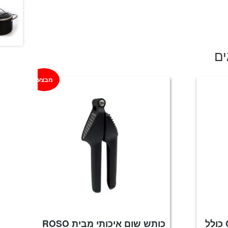
ים
מבצע!
כותש שום מקצועי OXO כולל
כותש שום איכותי מבית ROSO