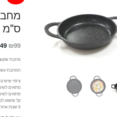
ס"מ
המח
49
₪
99
המק
מחבת שקשוקה בקוטר 20 ס"מ המת
היה
המחבת עשויה
99.
ציפוי שיש טבעי חזק ביות
מתאים לשימוש
מתאים לשימ
קל ופשוט לני
5 שנות אחריות של היבואן הרשמי