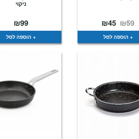
ניקוי
₪
99
₪
45
₪
59
המחיר
המחיר
המקורי
הנוכחי
היה:
הוא:
₪45.
₪59.
הוספה לסל
הוספה לסל