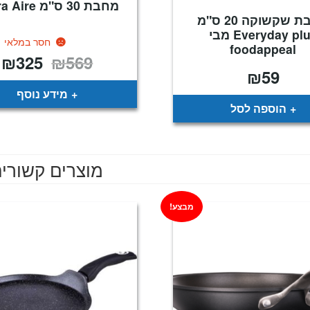
מחבת 30 ס"מ Valira Aire
מחבת שקשוקה 20 ס"מ
Everyday plus מבי
חסר במלאי
foodappeal
₪
325
₪
569
המחיר
ה
המקורי
ה
₪
59
היה:
ה
.
₪569.
מידע נוסף
הוספה לסל
מוצרים קשורי
מבצע!