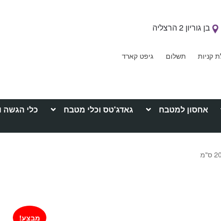
בן גוריון 2 הרצליה
ת קניות
תשלום
גיפט קארד
אחסון למטבח
גאדג'טס וכלי מטבח
כלי הגשה ו
מבצע!