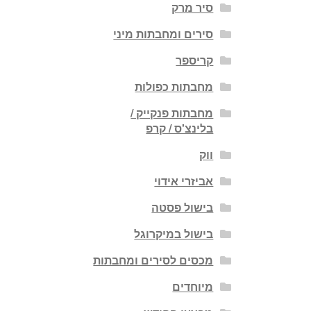
סיר מרק
סירים ומחבתות מיני
קריספר
מחבתות כפולות
מחבתות פנקייק /
בלינצ'ס / קרפ
ווק
אביזרי אידוי
בישול פסטה
בישול במיקרוגל
מכסים לסירים ומחבתות
מיוחדים