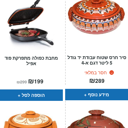
סיר חרס שטוח עבודת יד גודל
מחבת כפולה מתפרקת פוד
5 ליטר דגם א-4
אפיל
חסר במלאי
₪
המחיר
₪
המחיר
289
199
₪
299
הנוכחי
המקורי
הוא:
היה:
₪299.
₪199.
מידע נוסף
הוספה לסל