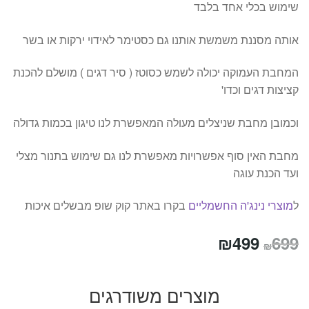
שימוש בכלי אחד בלבד
אותה מסננת משמשת אותנו גם כסטימר לאידוי ירקות או בשר
המחבת העמוקה יכולה לשמש כסוטז ( סיר דגים ) מושלם להכנת
קציצות דגים וכדו'
וכמובן מחבת שניצלים מעולה המאפשרת לנו טיגון בכמות גדולה
מחבת האין סוף אפשרויות מאפשרת לנו גם שימוש בתנור מצלי
ועד הכנת עוגה
ל
מוצרי נינג'ה החשמליים
בקרו באתר קוק שופ מבשלים איכות
המחיר
המחיר
₪
499
699
₪
המקורי
הנוכחי
היה:
הוא:
מוצרים משודרגים