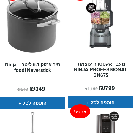
מעבד אקסטרה עוצמתי
סיר עמוק 6.1 ליטר – Ninja
NINJA PROFESSIONAL
foodi Neverstick
BN675
המחיר
₪
המחיר
המחיר
₪
המחיר
799
349
₪
1,199
₪
549
הנוכחי
המקורי
הנוכחי
המקורי
הוא:
היה:
הוא:
היה:
₪1,199.
₪799.
₪549.
₪349.
הוספה לסל
הוספה לסל
מבצע!