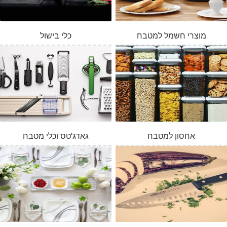
מוצרי חשמל למטבח
כלי בישול
אחסון למטבח
גאדג'טס וכלי מטבח