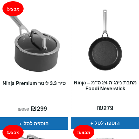
₪499.
₪699.
מבצע!
מחבת נינג'ה 24 ס"מ – Ninja
סיר 3.3 ליטר Ninja Premium
Foodi Neverstick
₪
המחיר
₪
המחיר
279
299
₪
399
הנוכחי
המקורי
הוא:
היה:
₪399.
₪299.
הוספה לסל
הוספה לסל
מבצע!
מבצע!