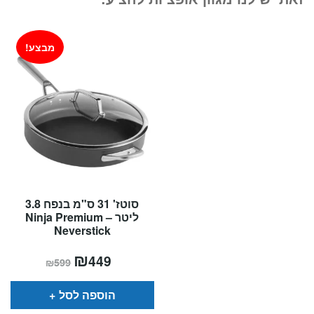
₪499.
₪699.
מבצע!
סוטז' 31 ס"מ בנפח 3.8
ליטר – Ninja Premium
Neverstick
המחיר
₪
המחיר
449
₪
599
הנוכחי
המקורי
הוא:
היה:
₪599.
₪449.
הוספה לסל