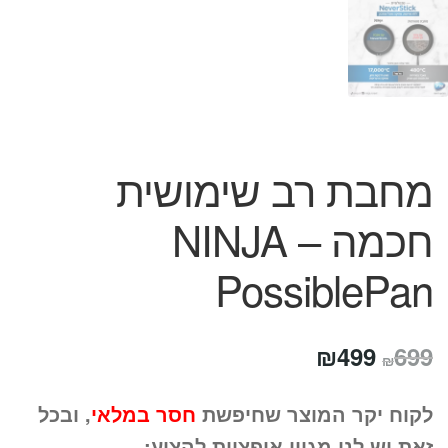
מחבת רב שימושית
חכמה – NINJA
PossiblePan
המחיר
המחיר
₪
499
699
₪
המקורי
הנוכחי
לקוח יקר המוצר שחיפשת
חסר במלאי
, ובכל
היה:
הוא:
זאת יש לנו מגוון אופציות להציע: