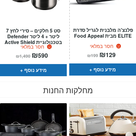
פלנצ'ה מלבנית לגריל סדרת
סט 5 חלקים – סירי לחץ 7
ELITE מבית Food Appeal
ליטר + 4 ליטר Defender
בטכנולוגיית Active Shield
חסר במלאי
חסר במלאי
המחיר
₪
המחיר
המחיר
₪
המחיר
129
590
₪
199
₪
1,490
הנוכחי
המקורי
הנוכחי
המקורי
הוא:
היה:
הוא:
היה:
₪199.
₪129.
₪1,490.
₪590.
מידע נוסף
מידע נוסף
מחלקות החנות