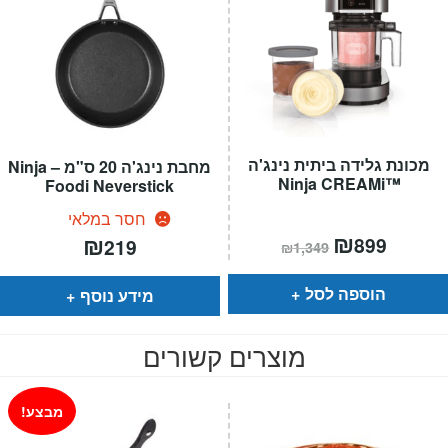
מכונת גלידה ביתית נינג'ה
מחבת נינג'ה 20 ס"מ – Ninja
™Ninja CREAMi
Foodi Neverstick
חסר במלאי
המחיר
₪
המחיר
₪
899
219
₪
1,349
הנוכחי
המקורי
הוא:
היה:
₪1,349.
₪899.
הוספה לסל
מידע נוסף
מוצרים קשורים
מבצע!