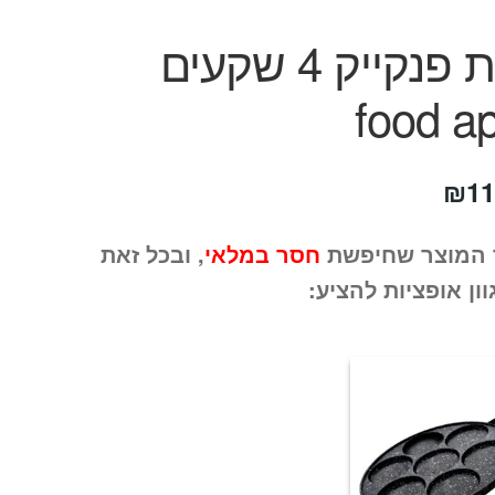
מחבת פנקייק 4 שקעים
food a
חיר
המחיר
₪
11
קורי
הנוכחי
 המוצר שחיפשת
חסר במלאי
, ובכל זאת
ה:
הוא:
וון אופציות להציע:
₪119.
₪22