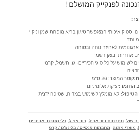
כונה לפנקייק המושלם !
צר:
 נון סטיק איכותי המאפשר טיגון בריא מופחת שמן וניקוי
מיוחד
ארגונומית לאחיזה נוחה ובטוחה
 לשימוש על כל סוגי הכיריים- גז, חשמל, קרמי
וקציה.
ת:
קוטר המוצר: 26 ס"מ
 החומר:
יציקת אלומיניום
 הטיפול:
לא מומלץ לשימוש במדיח, שטיפה ידנית
 בישול
,
מחבתות פוד אפיל
,
פוד אפיל
,
כלי מטבח ואביזרים
,
מוצרי מתנה
,
מחבתות פנקייק / בלינצ'ס / קרפ