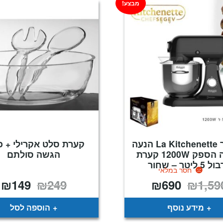
מבצע!
מיקסר La Kitchenette הנעה
קערת סלט אקרילי + כ
ישירה הספק 1200W קערת
הגשה סולתם
5 ליטר – שחור
חסר במלאי
₪
149
₪
249
₪
690
₪
1,59
המחיר
המחיר
המחיר
ה
המקורי
הנוכחי
המקורי
ה
היה:
הוא:
היה:
ה
.
₪249.
₪690.
₪1,590.
מידע נוסף
הוספה לסל