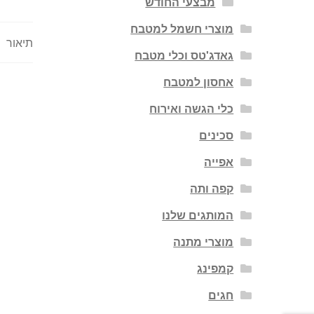
מבצעי החודש
מוצרי חשמל למטבח
תיאור
גאדג'טס וכלי מטבח
אחסון למטבח
כלי הגשה ואירוח
סכינים
אפייה
קפה ותה
המותגים שלנו
מוצרי מתנה
קמפינג
חגים