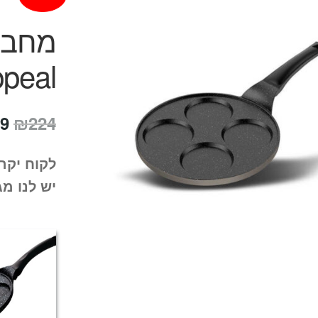
ppeal
המ
9
₪
224
המ
לקוח יקר
הי
יש לנו מג
4.