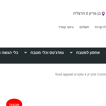
בן גוריון 2 הרצליה
ת קניות
תשלום
גיפט קארד
אחסון למטבח
גאדג'טס וכלי מטבח
כלי הגשה ו
חבת פנקייק 4 שקעים food appeal
מבצע!