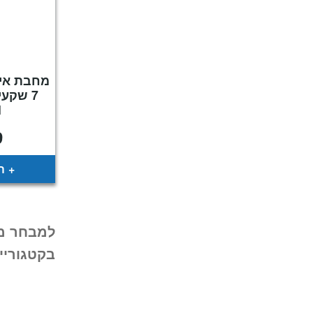
מחבת אינ
l
9
ה
למבחר מח
בקטגוריי