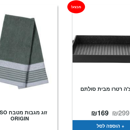
מבצע!
'ה רטרו מבית סולתם
₪
169
₪
299
המחיר
המחיר
זוג מגבות 
המקורי
הנוכחי
ORIGIN
היה:
הוא:
₪169.
₪299.
הוספה לסל