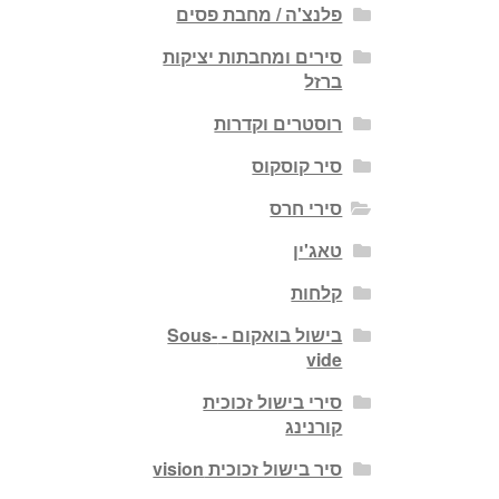
פלנצ'ה / מחבת פסים
סירים ומחבתות יציקות
ברזל
רוסטרים וקדרות
סיר קוסקוס
סירי חרס
טאג'ין
קלחות
בישול בואקום - Sous-
vide
סירי בישול זכוכית
קורנינג
סיר בישול זכוכית vision