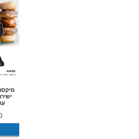
ערבול 
0