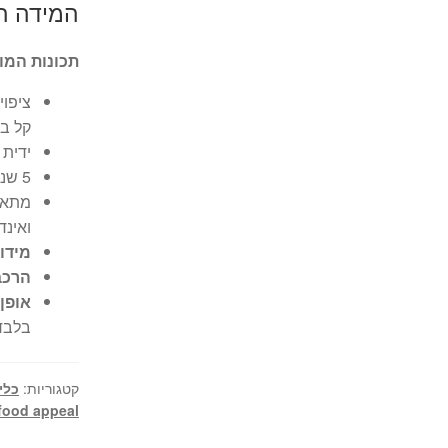
המידה הנ
תכונות המו
ציפוי
קל ב
ידית 
5 שנים אחריות יבואן רשמי
מתאים
ואינד
מידו
הרכב
אופן
בלבד
קטגוריות:
כלי
food appeal