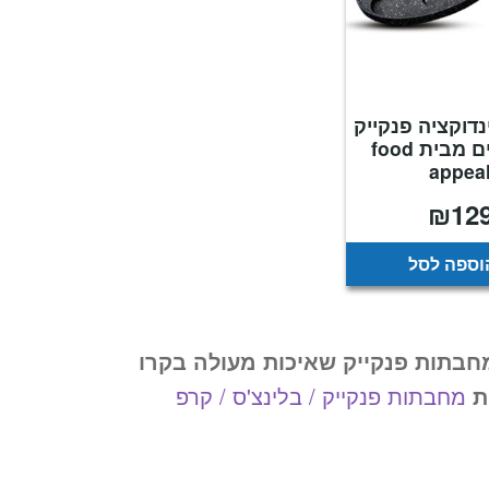
דוקציה פנקייק
7 שקעים מבית food
appea
₪
12
וספה לסל
בתות פנקייק שאיכות מעולה בקרו
ת
מחבתות פנקייק / בלינצ'ס / קרפ