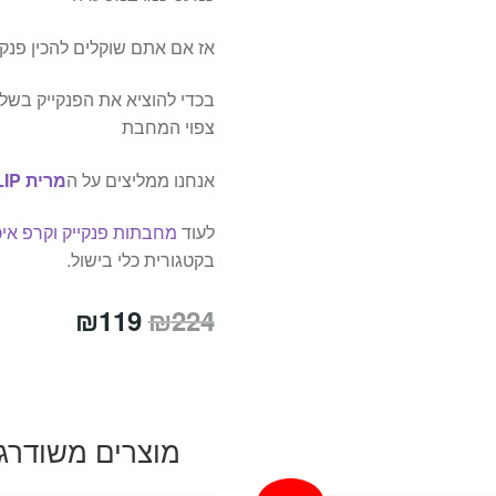
אז אם אתם שוקלים להכין פנקי
בכדי להוציא את הפנקייק בשל
צפוי המחבת
אנחנו ממליצים על ה
מרית FLIP של OXO
לעוד
מחבתות פנקייק וקרפ איכ
בקטגורית כלי בישול.
המחיר
המחיר
₪
119
₪
224
המקורי
הנוכחי
היה:
הוא:
₪119.
₪224.
מוצרים משודרג