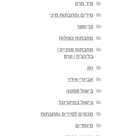
סיר מרק
סירים ומחבתות מיני
קריספר
מחבתות כפולות
מחבתות פנקייק /
בלינצ'ס / קרפ
ווק
אביזרי אידוי
בישול פסטה
בישול במיקרוגל
מכסים לסירים ומחבתות
מיוחדים