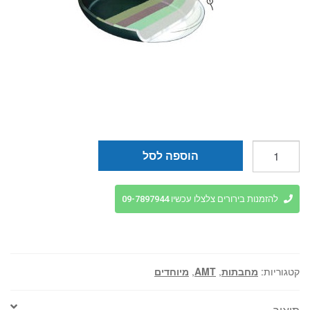
כמות
הוספה לסל
של
מחבת
פאייה
להזמנות בירורים צלצלו עכשיו 09-7897944
טיטניום
38
ס"מ
AMT
קטגוריות:
מחבתות
,
AMT
,
מיוחדים