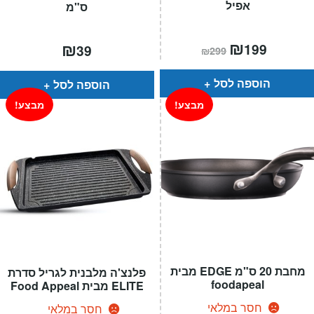
אפיל
ס"מ
המחיר
₪
המחיר
₪
199
39
₪
299
הנוכחי
המקורי
הוא:
היה:
₪299.
₪199.
הוספה לסל
הוספה לסל
מבצע!
מבצע!
מחבת 20 ס"מ EDGE מבית
פלנצ'ה מלבנית לגריל סדרת
foodapeal
ELITE מבית Food Appeal
חסר במלאי
חסר במלאי