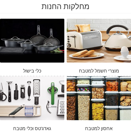
מחלקות החנות
מוצרי חשמל למטבח
כלי בישול
אחסון למטבח
גאדג'טס וכלי מטבח