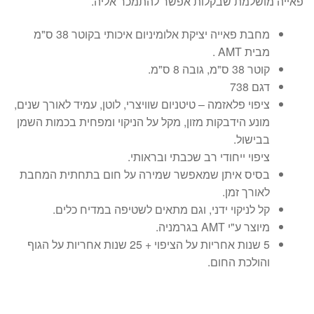
פאייה מושלמת שבקלות אפשר להתמכר אליה.
מחבת פאייה יציקת אלומיניום איכותי בקוטר 38 ס"מ
מבית AMT .
קוטר 38 ס"מ, גובה 8 ס"מ.
דגם 738
ציפוי פלאזמה – טיטניום שוויצרי, לוטן, עמיד לאורך שנים,
מונע הידבקות מזון, מקל על הניקוי ומפחית בכמות השמן
בבישול.
ציפוי ייחודי רב שכבתי ובראותי.
בסיס איתן שמאפשר שמירה על חום בתחתית המחבת
לאורך זמן.
קל לניקוי ידני, וגם מתאים לשטיפה במדיח כלים.
מיוצר ע"י AMT בגרמניה.
5 שנות אחריות על הציפוי + 25 שנות אחריות על הגוף
והולכת החום.