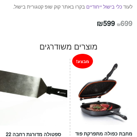
לעוד
כלי בישול ייחודיים
בקרו באתר קוק שופ קטגורית בישול.
המחיר
המחיר
₪
599
699
₪
המקורי
הנוכחי
היה:
הוא:
מוצרים משודרגים
₪599.
₪699.
מבצע!
מחבת כפולה מתפרקת פוד
ספטולה מדורגת רחבה 22