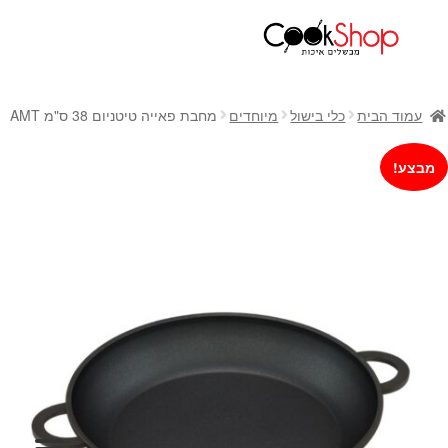
ראשי
חנות
עמוד הבית
כלי בישול
מיוחדים
מחבת פאייה טיטניום 38 ס"מ AMT
כלי בישול
סירים
מבצע!
מחבתות
כלי הגשה ואירוח
מוצרי חשמל למטבח
גאדג'טס וכלי מטבח
אחסון למטבח
סכינים
אפייה
קפה ותה
גיפט קארד
כלי בית