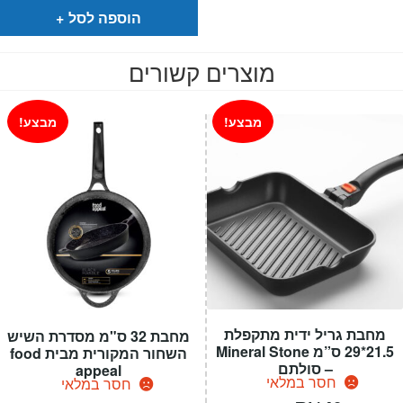
₪99.
₪69.
הוספה לסל
מוצרים קשורים
מבצע!
מבצע!
מחבת גריל ידית מתקפלת
מחבת 32 ס"מ מסדרת השיש
21.5*29 ס”מ Mineral Stone
השחור המקורית מבית food
– סולתם
appeal
חסר במלאי
חסר במלאי
המחיר
המחיר
המחיר
המחיר