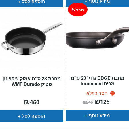
מידע נוסף
הוספה לסל
מבצע!
מחבת EDGE גודל 20 ס"מ
מחבת 28 ס"מ עמוק ציפוי נון
מבית foodapeal
סטיק WMF Durado
חסר במלאי
המחיר
₪
המחיר
₪
125
450
₪
245
הנוכחי
המקורי
הוא:
היה:
₪245.
₪125.
מידע נוסף
הוספה לסל