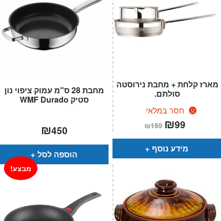
מארז קלחת + מחבת נירוסטה
מחבת 28 ס"מ עמוק ציפוי נון
סולתם.
סטיק WMF Durado
חסר במלאי
המחיר
₪
המחיר
99
₪
159
₪
הנוכחי
המקורי
450
הוא:
היה:
₪159.
₪99.
מידע נוסף
הוספה לסל
מבצע!