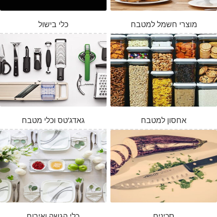
מוצרי חשמל למטבח
כלי בישול
אחסון למטבח
גאדג'טס וכלי מטבח
סכינים
כלי הגשה ואירוח