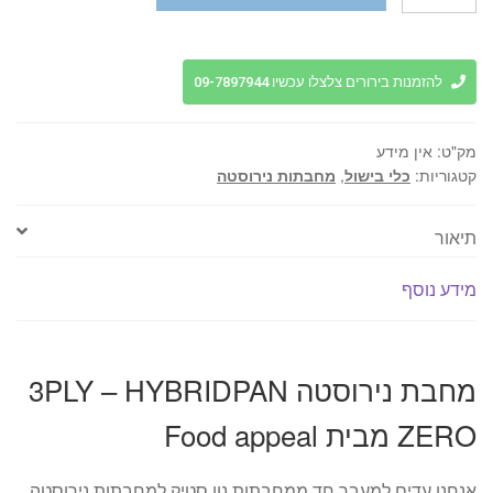
של
מחבת
נירוסטה
3PLY
להזמנות בירורים צלצלו עכשיו 09-7897944
-
HYBRIDPAN
מק"ט:
אין מידע
ZERO
קטגוריות:
כלי בישול
,
מחבתות נירוסטה
מבית
Food
תיאור
appeal
מידע נוסף
מחבת נירוסטה 3PLY – HYBRIDPAN
ZERO מבית Food appeal
אנחנו עדים למעבר חד ממחבתות נון סטיק למחבתות נירוסטה