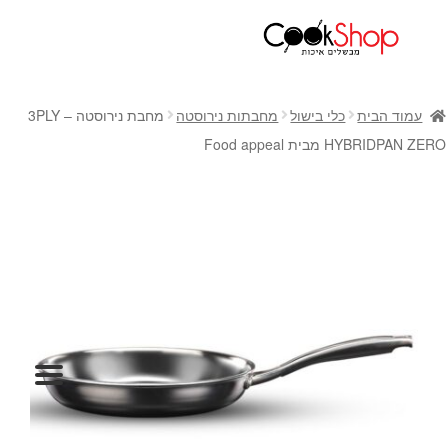
ראשי
חנות
עמוד הבית
כלי בישול
מחבתות נירוסטה
מחבת נירוסטה 3PLY –
כלי בישול
HYBRIDPAN ZERO מבית Food appeal
סירים
מחבתות
כלי הגשה ואירוח
מוצרי חשמל למטבח
גאדג'טס וכלי מטבח
אחסון למטבח
סכינים
אפייה
קפה ותה
גיפט קארד
כלי בית