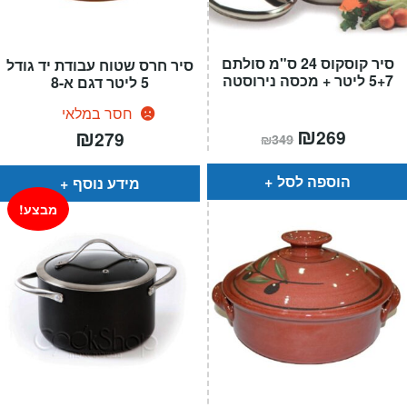
סיר קוסקוס 24 ס"מ סולתם
סיר חרס שטוח עבודת יד גודל
5+7 ליטר + מכסה נירוסטה
5 ליטר דגם א-8
חסר במלאי
המחיר
₪
המחיר
₪
269
279
₪
349
הנוכחי
המקורי
הוא:
היה:
₪349.
₪269.
הוספה לסל
מידע נוסף
מבצע!