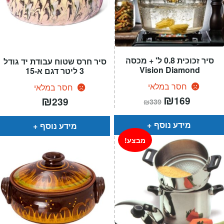
סיר זכוכית 0.8 ל' + מכסה
סיר חרס שטוח עבודת יד גודל
Vision Diamond
3 ליטר דגם א-15
חסר במלאי
חסר במלאי
המחיר
₪
המחיר
₪
169
239
₪
339
הנוכחי
המקורי
הוא:
היה:
₪339.
₪169.
מידע נוסף
מידע נוסף
מבצע!