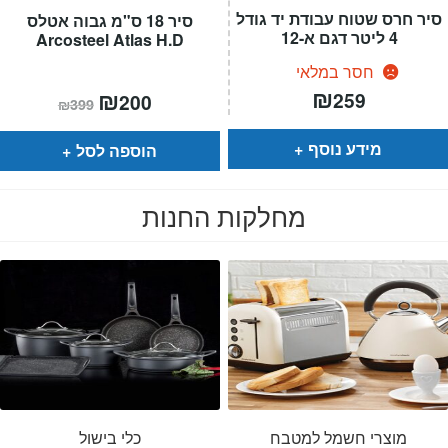
סיר חרס שטוח עבודת יד גודל
סיר 18 ס"מ גבוה אטלס
4 ליטר דגם א-12
Arcosteel Atlas H.D
חסר במלאי
₪
המחיר
₪
המחיר
259
200
₪
399
הנוכחי
המקורי
הוא:
היה:
₪399.
₪200.
מידע נוסף
הוספה לסל
מחלקות החנות
מוצרי חשמל למטבח
כלי בישול