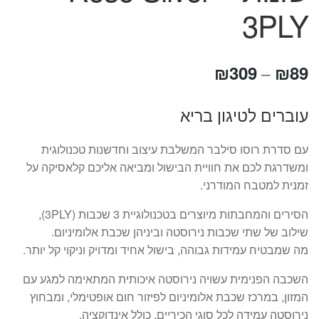
3PLY
טווח
₪
309
₪
89
–
מחירים:
עוברים לטיגון בריא
עד
עם סדרת רוסו סילבר המשלבת עיצוב וחדשנות טכנולוגית
ומשדרגת לכם את חוויית הבישול ומביאה אליכם קלאסיקה על
זמנית למטבח המודרני.
הסירים והמחבתות מיוצרים בטכנולוגיית 3 שכבות (3PLY),
שילוב של שתי שכבות נירוסטה וביניהן שכבת אלומיניום.
מה שמבטיח עמידות גבוהה, בישול אחיד ומדויק וניקוי קל יותר.
השכבה הפנימית עשויה נירוסטה איכותית המתאימה למגע עם
המזון, במרכז שכבת אלומיניום לפיזור חום אופטימלי, ומבחוץ
נירוסטה עמידה לכל סוגי הכיריים, כולל אינדוקציה.