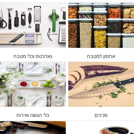
אחסון למטבח
גאדג'טס וכלי מטבח
סכינים
כלי הגשה ואירוח