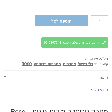
היה:
הוא:
₪269.
₪299.
כמות
הוספה לסל
של
מחבת
נירוסטה
מידות
להזמנות בירורים צלצלו עכשיו 09-7897944
שונות
-
מק"ט:
אין מידע
Roso
קטגוריות:
כלי בישול
,
מחבתות
,
מחבתות נירוסטה
,
ROSO
Silver
3PLY
תיאור
מידע נוסף
מחבת נירוסטה מידות שונות – Roso