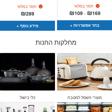
חסר במלאי
חסר במלאי
טווח
₪
₪
₪
109
169
289
–
חירים:
עד
בחר אפשרויות
מידע נוסף
מחלקות החנות
מוצרי חשמל למטבח
כלי בישול