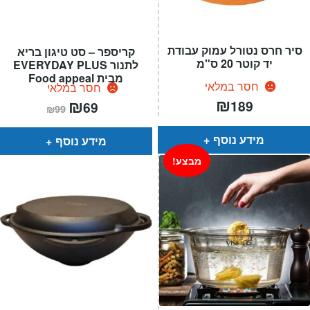
סיר חרס נטורל עמוק עבודת
קריספר – סט טיגון בריא
יד קוטר 20 ס"מ
לתנור EVERYDAY PLUS
מבית Food appeal
חסר במלאי
חסר במלאי
₪
המחיר
₪
המחיר
189
69
₪
99
הנוכחי
המקורי
הוא:
היה:
₪99.
₪69.
מידע נוסף
מידע נוסף
מבצע!