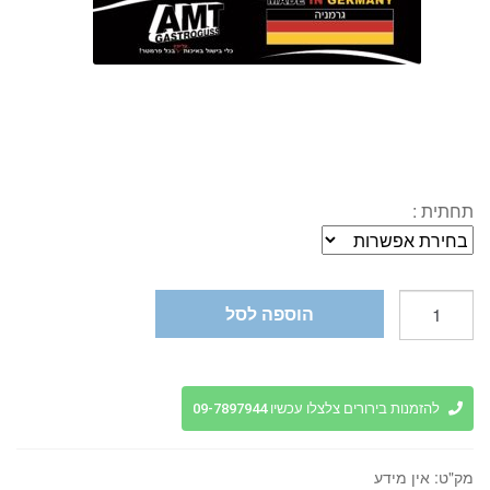
תחתית :
כמות
הוספה לסל
של
מחבת
טיטניום
28
להזמנות בירורים צלצלו עכשיו 09-7897944
ס"מ
AMT
מק"ט:
אין מידע