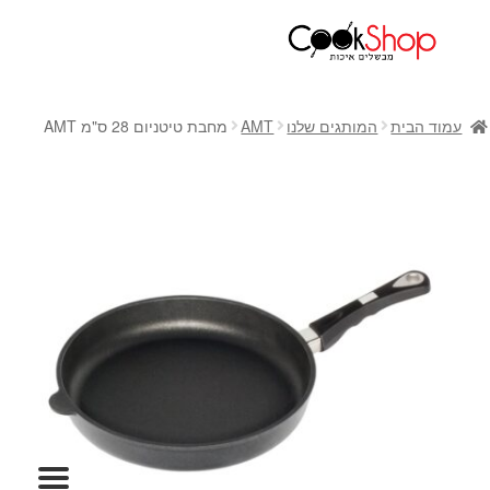
ראשי
חנות
עמוד הבית
המותגים שלנו
AMT
מחבת טיטניום 28 ס"מ AMT
כלי בישול
סירים
מחבתות
כלי הגשה ואירוח
מוצרי חשמל למטבח
גאדג'טס וכלי מטבח
אחסון למטבח
סכינים
אפייה
קפה ותה
גיפט קארד
כלי בית