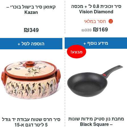
סיר זכוכית 0.8 ל' + מכסה
קאזאן סיר בישול בוכרי –
Vision Diamond
Kazan
חסר במלאי
המחיר
₪
המחיר
₪
169
349
₪
339
הנוכחי
המקורי
הוא:
היה:
₪339.
₪169.
מידע נוסף
הוספה לסל
מבצע!
מחבת נון סטיק מידות שונות
סיר חרס שטוח עבודת יד גודל
– Black Square
5 ליטר דגם א-15