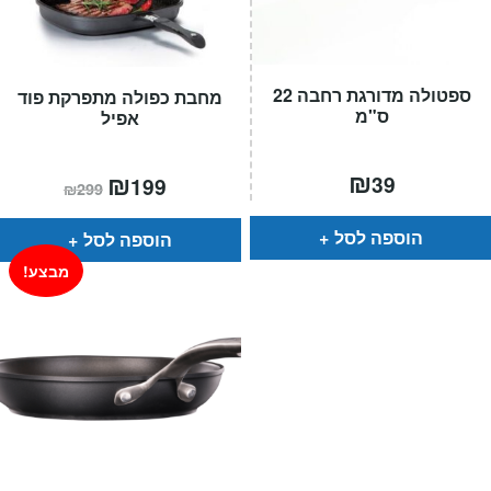
ספטולה מדורגת רחבה 22
מחבת כפולה מתפרקת פוד
ס"מ
אפיל
₪
המחיר
₪
המחיר
39
199
₪
299
הנוכחי
המקורי
הוא:
היה:
₪299.
₪199.
הוספה לסל
הוספה לסל
מבצע!