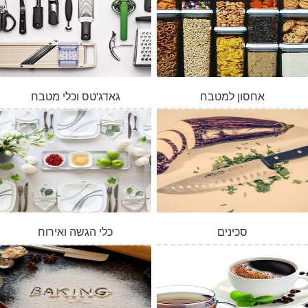
אחסון למטבח
גאדג'טס וכלי מטבח
סכינים
כלי הגשה ואירוח