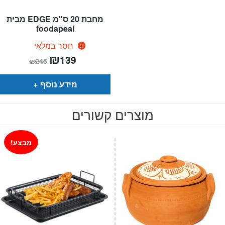
מחבת 20 ס"מ EDGE מבית
foodapeal
חסר במלאי
המחיר
₪
המחיר
139
₪
245
הנוכחי
המקורי
הוא:
היה:
₪245.
₪139.
מידע נוסף
מוצרים קשורים
מבצע!