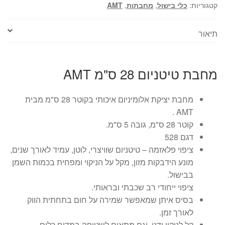
קטגוריות:
כלי בישול
,
מחבתות
,
AMT
תיאור
מחבת טיטניום 28 ס"מ AMT
מחבת יציקת אלומיניום איכותי בקוטר 28 ס"מ מבית
AMT .
קוטר 28 ס"מ, גובה 5 ס"מ.
דגם 528
ציפוי פלאזמה – טיטניום שוויצרי, לוטן, עמיד לאורך שנים,
מונע הידבקות מזון, מקל על הניקוי ומפחית בכמות השמן
בבישול.
ציפוי ייחודי רב שכבתי ובראותי.
בסיס איתן שמאפשר שמירה על חום בתחתית הווק
לאורך זמן.
קל לניקוי ידני, וגם מתאים לשטיפה במדיח כלים.