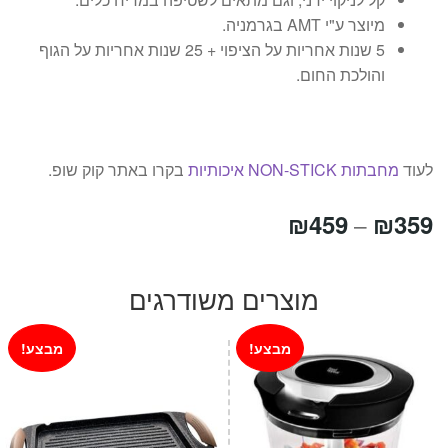
מיוצר ע"י AMT בגרמניה.
5 שנות אחריות על הציפוי + 25 שנות אחריות על הגוף
והולכת החום.
לעוד
מחבתות NON-STICK איכותיות
בקרו באתר קוק שופ.
טווח
₪
459
₪
359
–
מחירים:
מוצרים משודרגים
עד
מבצע!
מבצע!