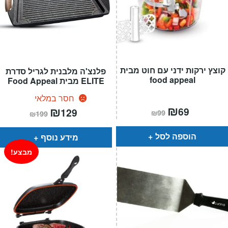
קוצץ ירקות ידני עם חוט מבית
פלנצ'ה מלבנית לגריל סדרת
food appeal
ELITE מבית Food Appeal
חסר במלאי
המחיר
₪
המחיר
המחיר
₪
המחיר
69
129
₪
99
₪
199
הנוכחי
המקורי
הנוכחי
המקורי
הוא:
היה:
הוא:
היה:
₪99.
₪69.
₪199.
₪129.
הוספה לסל
מידע נוסף
מבצע!