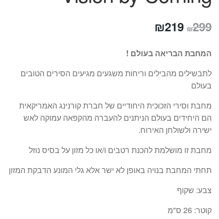
המחיר
המחיר
₪
219
299
₪
המקורי
הנוכחי
המחבת הבריאה בעולם !
היה:
הוא:
לתבשילים מהבילים וריחות משגעים מגיעים הסירים הטובים
₪219.
₪299.
בעולם
מחבת וסירי הזכוכית היחודיים של חברת קורנינג האמריקאית
הם היחידים בעולם הניתנים להעברה מהקפאה עמוקה לאש
ישירה ולשולחן האירוח.
מחבת זו מושלמת להכנת רטבים ו/או כל מזון על בסיס נוזל
תחתי המחבת בנויה באופן לא ישר אלא גלי המונע הדבקת המזון
צבע: שקוף
קוטר: 26 ס"מ