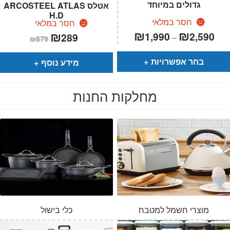
גדולים במיוחד
אטלס ARCOSTEEL ATLAS
H.D
חסר במלאי
חסר במלאי
טווח
₪
₪
המחיר
₪
המחיר
1,990
2,590
289
–
₪
579
רים:
הנוכחי
המקורי
הוא:
היה:
עד
₪579.
₪289.
בחר אפשרויות
מידע נוסף
מחלקות החנות
מוצרי חשמל למטבח
כלי בישול