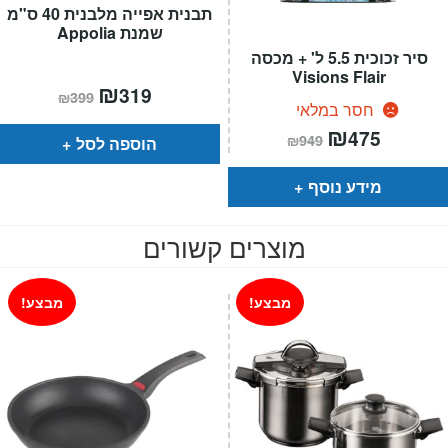
תבנית אפייה מלבנית 40 ס"מ
שמנת Appolia
סיר זכוכית 5.5 ל' + מכסה
Visions Flair
המחיר
₪
המחיר
319
₪
399
הנוכחי
המקורי
חסר במלאי
הוא:
היה:
המחיר
₪
המחיר
₪399.
₪319.
475
₪
949
הוספה לסל
הנוכחי
המקורי
הוא:
היה:
₪949.
₪475.
מידע נוסף
מוצרים קשורים
מבצע!
מבצע!