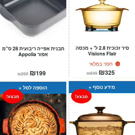
סיר זכוכית 2.8 ל' + מכסה
תבנית אפייה ריבועית 28 ס"מ
Visions Flair
אפור Appolia
חסר במלאי
המחיר
₪
המחיר
המחיר
₪
המחיר
325
199
₪
649
₪
269
הנוכחי
המקורי
הנוכחי
המקורי
הוא:
היה:
הוא:
היה:
₪649.
₪325.
₪269.
₪199.
מידע נוסף
הוספה לסל
מבצע!
מבצע!