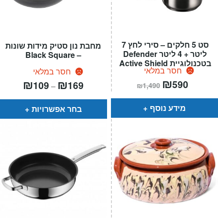
סט 5 חלקים – סירי לחץ 7
מחבת נון סטיק מידות שונות
ליטר + 4 ליטר Defender
– Black Square
בטכנולוגיית Active Shield
חסר במלאי
חסר במלאי
המחיר
₪
המחיר
טווח
₪
₪
590
109
169
–
₪
1,490
הנוכחי
המקורי
מחירים:
הוא:
היה:
₪1,490.
₪590.
עד
מידע נוסף
בחר אפשרויות