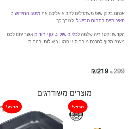
אנחנו בקוק שופ משתדלים להביא אליכם את
מיטב החידושים
האיכותיים בתחום הבישול
לצורך כך
הקדשנו קטגוריה שלמה ל
כלי בישול וטיגון ייחודים
אשר יתנו לכם
מענה מקיף להכנת מירב סוגי המזון ביעילות ובנוחות
המחיר
המחיר
₪
219
299
₪
המקורי
הנוכחי
היה:
הוא:
מוצרים משודרגים
₪219.
₪299.
מבצע!
מבצע!