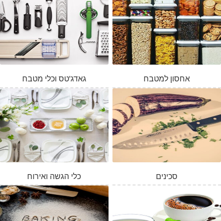
אחסון למטבח
גאדג'טס וכלי מטבח
סכינים
כלי הגשה ואירוח