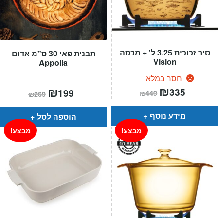
סיר זכוכית 3.25 ל' + מכסה
תבנית פאי 30 ס"מ אדום
Vision
Appolia
חסר במלאי
המחיר
₪
המחיר
המחיר
₪
המחיר
335
199
₪
449
₪
269
הנוכחי
המקורי
הנוכחי
המקורי
הוא:
היה:
הוא:
היה:
₪449.
₪335.
₪269.
₪199.
מידע נוסף
הוספה לסל
מבצע!
מבצע!