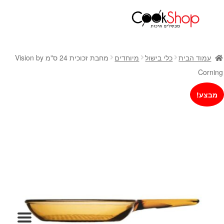
ראשי
חנות
עמוד הבית
כלי בישול
מיוחדים
מחבת זכוכית 24 ס"מ Vision by
כלי בישול
Corning
סירים
מבצע!
מחבתות
כלי הגשה ואירוח
מוצרי חשמל למטבח
גאדג'טס וכלי מטבח
אחסון למטבח
סכינים
אפייה
קפה ותה
גיפט קארד
כלי בית