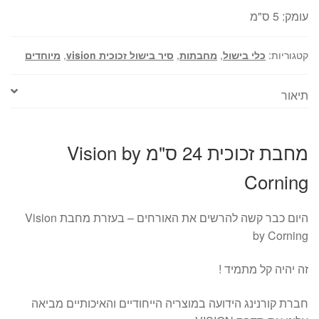
עומק: 5 ס"מ
קטגוריות:
כלי בישול
,
מחבתות
,
סיר בישול זכוכית vision
,
מיוחדים
תיאור
מחבת זכוכית 24 ס"מ Vision by
Corning
היום כבר קשה להרשים את האורחים – בעזרת מחבת Vision
by Corning
זה יהיה קל מתמיד !
חברת קורנינג הידועה במוצריה הייחודיים והאיכותיים מביאה