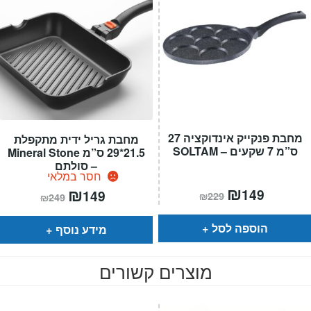
מחבת פנקייק אינדוקציה 27
מחבת גריל ידית מתקפלת
ס”מ 7 שקעים – SOLTAM
21.5*29 ס”מ Mineral Stone
– סולתם
חסר במלאי
המחיר
₪
המחיר
המחיר
₪
המחיר
149
149
₪
229
₪
249
הנוכחי
המקורי
הנוכחי
המקורי
הוא:
היה:
הוא:
היה:
₪229.
₪149.
₪249.
₪149.
הוספה לסל
מידע נוסף
מוצרים קשורים