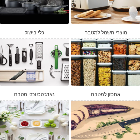
מוצרי חשמל למטבח
כלי בישול
אחסון למטבח
גאדג'טס וכלי מטבח