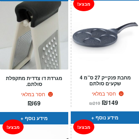
מבצע!
מחבת פנקייק 27 ס”מ 4
מגרדת דו צדדית מתקפלת
שקעים סולתם
סולתם.
חסר במלאי
חסר במלאי
המחיר
₪
המחיר
₪
149
69
₪
219
הנוכחי
המקורי
הוא:
היה:
₪219.
₪149.
מידע נוסף
מידע נוסף
מבצע!
מבצע!