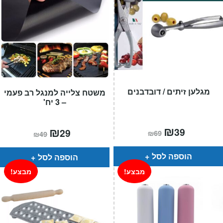
מגלען זיתים / דובדבנים
משטח צלייה למנגל רב פעמי
– 3 יח'
המחיר
₪
המחיר
המחיר
₪
המחיר
39
29
₪
69
₪
49
הנוכחי
המקורי
הנוכחי
המקורי
הוא:
היה:
הוא:
היה:
₪69.
₪39.
₪49.
₪29.
הוספה לסל
הוספה לסל
מבצע!
מבצע!