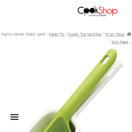
ראשי
חנות
עמוד הבית
גאדג'טס וכלי מטבח
כלי ששת
מועך תפוחי אדמה וירקות
כלי בישול
– SOLTAM
סירים
מחבתות
כלי הגשה ואירוח
מוצרי חשמל למטבח
גאדג'טס וכלי מטבח
אחסון למטבח
סכינים
אפייה
קפה ותה
גיפט קארד
כלי בית