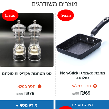
מוצרים משודרגים
מבצע!
מבצע!
מחבת טאמאגו Non-Stick
סט מטחנות אקריליות סולתם
סולתם.
חסר במלאי
חסר במלאי
המחיר
₪
המחיר
המחיר
₪
המחיר
69
79
₪
99
₪
99
הנוכחי
המקורי
הנוכחי
המקורי
הוא:
היה:
הוא:
היה:
₪99.
₪69.
₪99.
₪79.
מידע נוסף
מידע נוסף