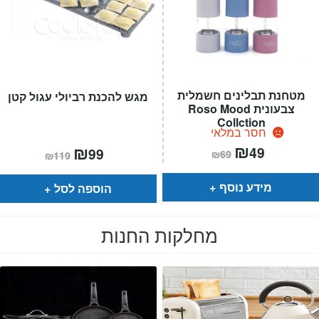
מטחנת תבלינים חשמלית
מגש להכנת רביולי עגול קטן
צבעונית Roso Mood
Collction
חסר במלאי
המחיר
₪
המחיר
המחיר
₪
המחיר
49
99
₪
69
₪
119
הנוכחי
המקורי
הנוכחי
המקורי
הוא:
היה:
הוא:
היה:
₪69.
₪49.
₪119.
₪99.
מידע נוסף
הוספה לסל
מחלקות החנות