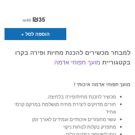
המחיר
₪
המחיר
35
₪
49
הנוכחי
המקורי
הוא:
היה:
₪49.
₪35.
הוספה לסל
למבחר מכשירים להכנת מחיות ופירה בקרו
בקטגוריית
מועך תפוחי אדמה
מועך תפוחי אדמה איכותי !
מכשיר להכנת מחית/פירה בלחיצה.
חורים מדויקים ליצירת מחית מושלמת במרקם קרמי
אחיד
עשוי מחומרים איכותיים ועמידים לאורך זמן
מתפרק בקלות לנוחות ניקוי
ניתן לשטיפה במדיח כלים