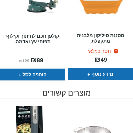
מסננת סיליקון מלבנית
קולפן חכם לחיתוך וקילוף
מתקפלת
תפוחי עץ ואדמה.
חסר במלאי
₪
המחיר
₪
המחיר
49
89
₪
129
הנוכחי
המקורי
הוא:
היה:
₪129.
₪89.
מידע נוסף
הוספה לסל
מוצרים קשורים