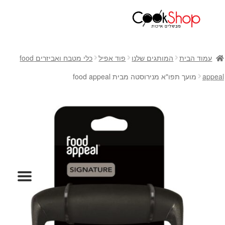
ראשי
חנות
עמוד הבית
המותגים שלנו
פוד אפיל
כלי מטבח ואביזרים food
כלי בישול
appeal
מועך תפו"א מנירוסטה מבית food appeal
סירים
מחבתות
כלי הגשה ואירוח
מוצרי חשמל למטבח
גאדג'טס וכלי מטבח
אחסון למטבח
סכינים
אפייה
קפה ותה
גיפט קארד
כלי בית