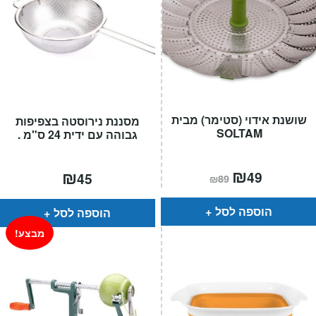
שושנת אידוי (סטימר) מבית
מסננת נירוסטה בצפיפות
SOLTAM
גבוהה עם ידית 24 ס"מ .
המחיר
₪
המחיר
₪
49
45
₪
89
הנוכחי
המקורי
הוא:
היה:
₪89.
₪49.
הוספה לסל
הוספה לסל
מבצע!