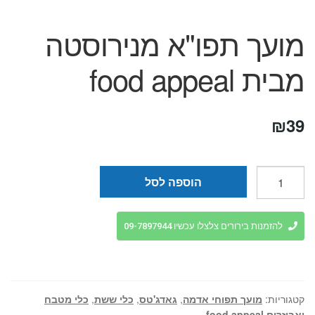
מועך תפו"א מנירוסטה
מבית food appeal
₪
39
כמות
הוספה לסל
של
מועך
תפו"א
להזמנות בירורים צלצלו עכשיו 09-7897944
מנירוסטה
מבית
food
appeal
קטגוריות:
מועך תפוחי אדמה
,
גאדג'טס
,
כלי ששת
,
כלי מטבח
ואביזרים food appeal