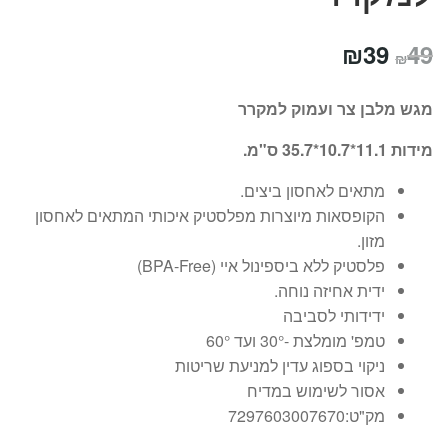
המחיר
המחיר
₪
39
49
₪
המקורי
הנוכחי
מגש מלבן צר ועמוק למקרר
היה:
הוא:
מידות 11.1*10.7*35.7 ס"מ.
₪39.
₪49.
מתאים לאחסון ביצים.
הקופסאות מיוצרות מפלסטיק איכותי המתאים לאחסון
מזון.
פלסטיק ללא ביספינול איי (BPA-Free)
ידית אחיזה נוחה.
ידידותי לסביבה
טמפ' מומלצת -30° ועד 60°
ניקוי בספוג עדין למניעת שריטות
אסור לשימוש במדיח
מק"ט:7297603007670