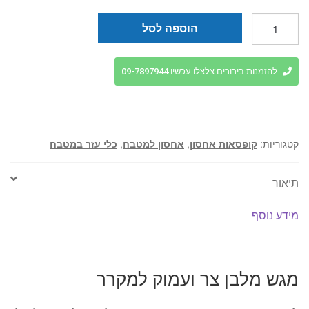
כמות
הוספה לסל
של
מגש
מלבן
להזמנות בירורים צלצלו עכשיו 09-7897944
צר
ועמוק
למקרר
קטגוריות:
קופסאות אחסון
,
אחסון למטבח
,
כלי עזר במטבח
תיאור
מידע נוסף
מגש מלבן צר ועמוק למקרר