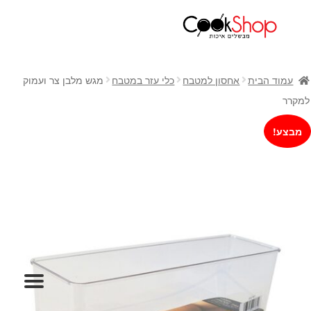
ראשי
חנות
עמוד הבית
אחסון למטבח
כלי עזר במטבח
מגש מלבן צר ועמוק
כלי בישול
למקרר
סירים
מבצע!
מחבתות
כלי הגשה ואירוח
מוצרי חשמל למטבח
גאדג'טס וכלי מטבח
אחסון למטבח
סכינים
אפייה
קפה ותה
גיפט קארד
כלי בית