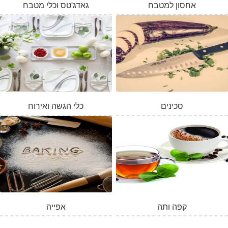
אחסון למטבח
גאדג'טס וכלי מטבח
סכינים
כלי הגשה ואירוח
קפה ותה
אפייה