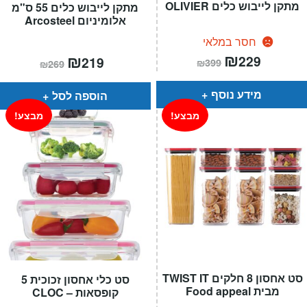
מתקן לייבוש כלים OLIVIER
מתקן לייבוש כלים 55 ס"מ
אלומיניום Arcosteel
חסר במלאי
המחיר
₪
המחיר
המחיר
₪
המחיר
229
219
₪
399
₪
269
הנוכחי
המקורי
הנוכחי
המקורי
הוא:
היה:
הוא:
היה:
₪399.
₪229.
₪269.
₪219.
מידע נוסף
הוספה לסל
מבצע!
מבצע!
סט אחסון 8 חלקים TWIST IT
סט כלי אחסון זכוכית 5
מבית Food appeal
קופסאות – CLOC