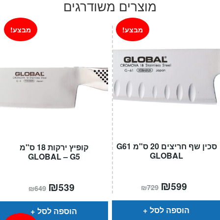
היה:
הוא:
מוצרים משודרגים
₪129.
₪189.
מבצע!
מבצע!
סכין שף חריצים 20 ס"מ G61
קופיץ ירקות 18 ס"מ
GLOBAL
GLOBAL – G5
המחיר
₪
המחיר
המחיר
₪
המחיר
599
539
₪
729
₪
649
הנוכחי
המקורי
הנוכחי
המקורי
הוא:
היה:
הוא:
היה:
₪729.
₪599.
₪649.
₪539.
הוספה לסל
הוספה לסל