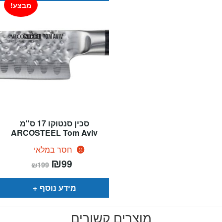
מבצע!
סכין סנטוקו 17 ס"מ
ARCOSTEEL Tom Aviv
חסר במלאי
המחיר
₪
המחיר
99
₪
199
הנוכחי
המקורי
הוא:
היה:
₪199.
₪99.
מידע נוסף
מוצרים קשורים