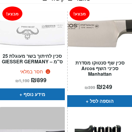
מבצע!
מבצע!
סכין לחיתוך בשר מעוגלת 25
ס"מ – GIESSER GERMANY
סכין שף סנטוקו מסדרת
סכיני השף Arcos
חסר במלאי
Manhattan
המחיר
₪
המחיר
899
₪
1,190
הנוכחי
המקורי
המחיר
₪
המחיר
249
הוא:
היה:
₪
399
הנוכחי
המקורי
₪1,190.
₪899.
הוא:
היה:
מידע נוסף
₪399.
₪249.
הוספה לסל