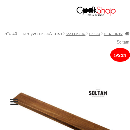
ראשי
חנות
עמוד הבית
סכינים
סכינים כללי
מגנט לסכינים מעץ מהודר 40 ס"מ
כלי בישול
Soltam
סירים
מבצע!
מחבתות
כלי הגשה ואירוח
מוצרי חשמל למטבח
גאדג'טס וכלי מטבח
אחסון למטבח
סכינים
אפייה
קפה ותה
גיפט קארד
כלי בית