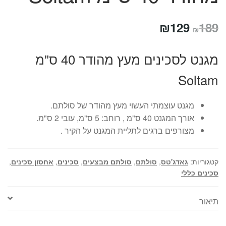
המחיר
המחיר
₪
129
189
₪
המקורי
הנוכחי
מגנט לסכינים מעץ מהודר 40 ס"מ
היה:
הוא:
Soltam
₪129.
₪189.
מגנט עוצמתי העשוי מעץ מהודר של סולתם.
אורך המגנט 40 ס"מ , רוחב: 5 ס"מ, עובי 2 ס"מ.
מצורפים ברגים לתליית המגנט על הקיר .
קטגוריות:
גאדג'טס
,
סולתם
,
סולתם מבצעים
,
סכינים
,
אחסון סכינים
,
סכינים כללי
תיאור