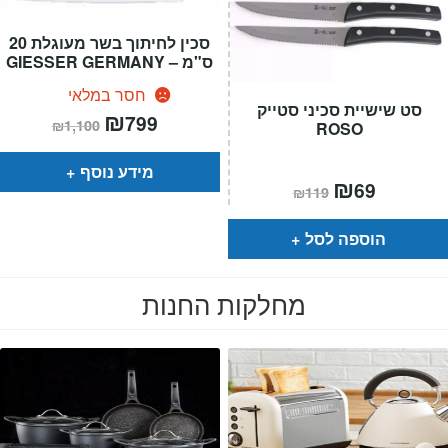
סכין לחיתוך בשר מעוגלת 20
ס"מ – GIESSER GERMANY
חסר במלאי
סט שישיית סכיני סטייק
המחיר
₪
המחיר
799
₪
1,100
ROSO
הנוכחי
המקורי
הוא:
היה:
₪1,100.
₪799.
מידע נוסף
המחיר
₪
המחיר
69
₪
119
הנוכחי
המקורי
הוא:
היה:
₪119.
₪69.
הוספה לסל
מחלקות החנות