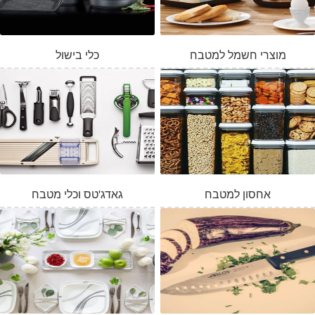
מוצרי חשמל למטבח
כלי בישול
אחסון למטבח
גאדג'טס וכלי מטבח