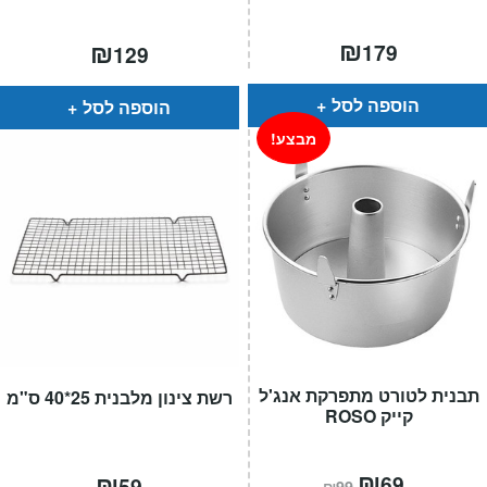
₪
₪
179
129
הוספה לסל
הוספה לסל
מבצע!
תבנית לטורט מתפרקת אנג'ל
רשת צינון מלבנית 25*40 ס"מ
קייק ROSO
המחיר
₪
המחיר
₪
69
59
₪
99