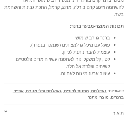
היה:
הוא:
להשחמה וזיגוג קרם בורלה, מרנג, קרמל, התכת גבינות והשחמת
₪89.
₪129.
בשר.
תכונות המוצר-מבער ברנר:
ברנר גז רב שימושי.
פועל עם מיכל גז למציתים (שנמכר בנפרד).
עוצמת להבה ניתנת לכיוון.
קטן, קל משקל ונוח לאחסנה עשוי חומרים פלסטיים
קשיחים ופלדת אל חלד.
עיצוב ארגונומי נוח לאחיזה.
קטגוריות:
גאדג'טס
,
מתנות להורים
,
גאדג'טס וכלי מטבח
,
אפייה
,
ברנרים
,
מוצרי מתנה
תיאור