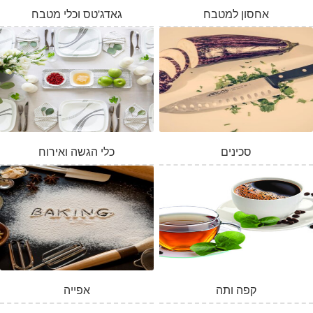
אחסון למטבח
גאדג'טס וכלי מטבח
סכינים
כלי הגשה ואירוח
המלאי אזל
קפה ותה
אפייה