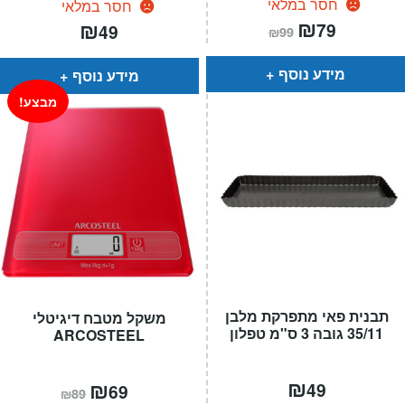
חסר במלאי
חסר במלאי
המחיר
₪
המחיר
₪
79
49
₪
99
הנוכחי
המקורי
הוא:
היה:
₪99.
₪79.
מידע נוסף
מידע נוסף
מבצע!
תבנית פאי מתפרקת מלבן
משקל מטבח דיגיטלי
35/11 גובה 3 ס"מ טפלון
ARCOSTEEL
₪
המחיר
₪
המחיר
49
69
₪
89
הנוכחי
המקורי