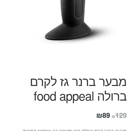
המותגים שלנו
חגים
מתנות לחנוכת בית
מתנות למטבח
מתכונים שלכם
מאמרים
עגלת קניות
תשלום
מבער ברנר גז לקרם
ברולה food appeal
המחיר
המחיר
₪
89
129
₪
המקורי
הנוכחי
מבער ברנר קרם בורלה הינו מכשיר רב שימושי המיועד