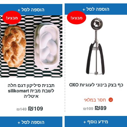
הוא:
היה:
₪89.
₪69.
הוספה לסל
הוספה לסל
מבצע!
מבצע!
כף בצק בינוני לעוגיות OXO
תבנית סיליקון דגם חלה
לשבת מבית silikomart
איטליה
חסר במלאי
המחיר
₪
המחיר
המחיר
₪
המחיר
89
109
₪
109
₪
149
הנוכחי
המקורי
הנוכחי
המקורי
הוא:
היה:
הוא:
היה:
₪109.
₪89.
₪149.
₪109.
מידע נוסף
הוספה לסל