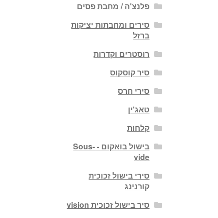
פלנצ'ה / מחבת פסים
סירים ומחבתות יציקות
ברזל
רוסטרים וקדרות
סיר קוסקוס
סירי חרס
טאג'ין
קלחות
בישול בואקום - Sous-
vide
סירי בישול זכוכית
קורנינג
סיר בישול זכוכית vision