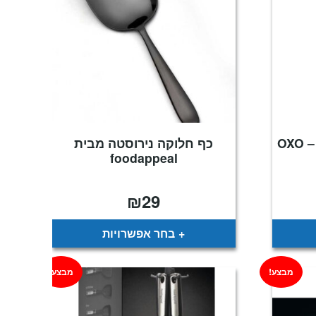
כף חלוקה נירוסטה מבית
foodappeal
₪
29
מחיר
נוכחי
וא:
₪115
בחר אפשרויות
מבצע!
מבצע!