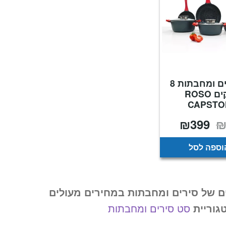
סט סירים ומחבתות 8
חלקים ROSO
CAPSTO
₪
399
המחיר
המחיר
המקורי
הנוכחי
היה:
הוא:
₪399.
₪999.
וספה לסל
ם של סירים ומחבתות במחירים מעולים
גוריית
סט סירים ומחבתות