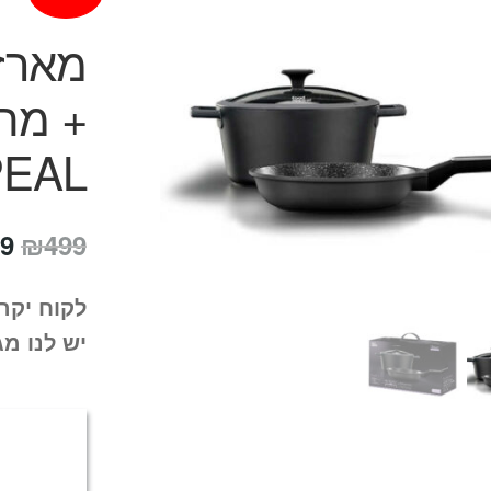
PEAL
המ
9
₪
499
המ
לקוח יקר
הי
יש לנו מג
9.