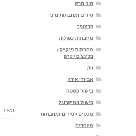
סיר מרק
סירים ומחבתות מיני
קריספר
מחבתות כפולות
מחבתות פנקייק /
בלינצ'ס / קרפ
ווק
אביזרי אידוי
בישול פסטה
בישול במיקרוגל
תיאור
מכסים לסירים ומחבתות
מיוחדים