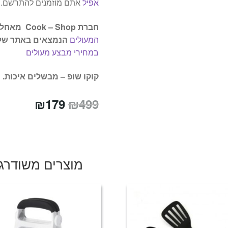
אפיל
אתם מוזמנים להתרשם.
חברת
Cook – Shop
מאחלת 
המעולים
הנמצאים באתר שלנ
במחירי מבצע מעולים
קוקו שופ – מבשלים איכות.
המחיר
המחיר
₪
179
₪
499
המקורי
הנוכחי
היה:
הוא:
₪179.
₪499.
מוצרים משודרג