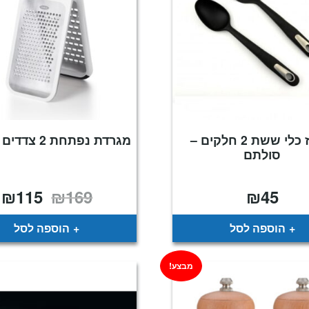
מארז כלי ששת 2 חלקים –
מגרדת נפתחת 2 צדדים – OXO
סולתם
₪
115
₪
169
₪
45
המחיר
ה
המקורי
ה
היה:
ה
.
₪169.
הוספה לסל
הוספה לסל
מבצע!