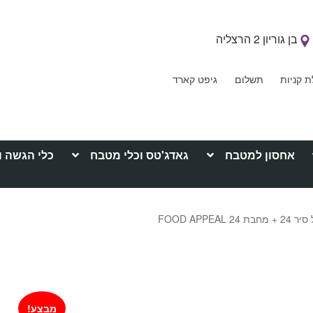
בן גוריון 2 הרצליה
ת קניות
תשלום
גיפט קארד
אחסון למטבח
גאדג'טס וכלי מטבח
כלי הגשה ו
FOOD APPEA
מבצע!