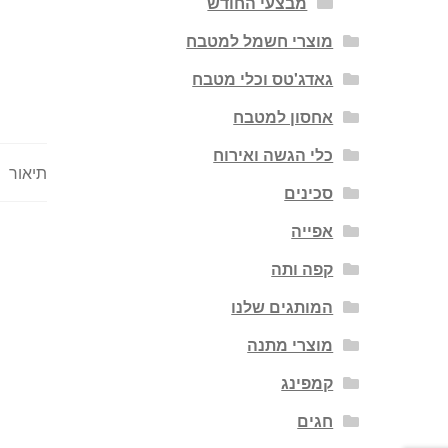
מבצעי החודש
מוצרי חשמל למטבח
גאדג'טס וכלי מטבח
אחסון למטבח
כלי הגשה ואירוח
תיאור
סכינים
אפייה
קפה ותה
המותגים שלנו
מוצרי מתנה
קמפינג
חגים