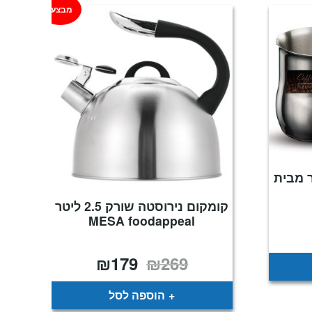
מבצע!
וקציה 1 ליטר מבית
קומקום נירוסטה שורק 2.5 ליטר
MESA foodappeal
₪
179
₪
269
המחיר
המחיר
המקורי
הנוכחי
היה:
הוא:
₪179.
₪269.
הוספה לסל