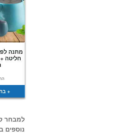
מתנה לפס
חליטה + 
ת
הח
בחר
למבחר קנ
נוספים 