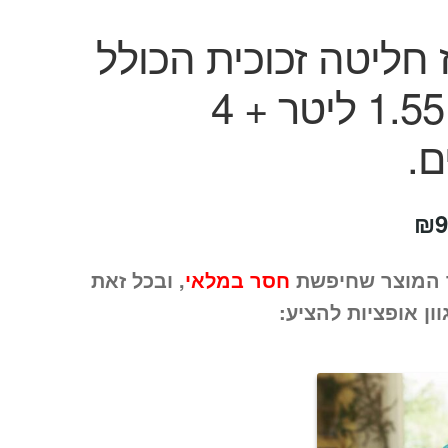
חליטה זכוכית הכולל
קנקן 1.55 ליטר + 4
ם.
חיר
המחיר
₪
9
קורי
הנוכחי
 המוצר שחיפשת
חסר במלאי
, ובכל זאת
ה:
הוא:
וון אופציות להציע:
₪99.
₪16