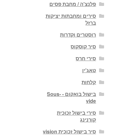
פלנצ'ה / מחבת פסים
סירים ומחבתות יציקות
ברזל
רוסטרים וקדרות
סיר קוסקוס
סירי חרס
טאג'ין
קלחות
בישול בואקום - Sous-
vide
סירי בישול זכוכית
קורנינג
סיר בישול זכוכית vision