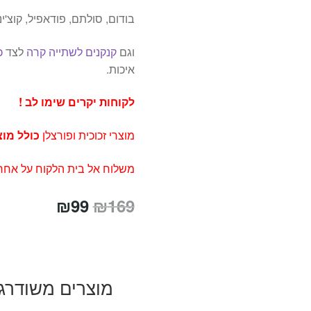
בודום, סולתם, פודאפיל, קוצ'ינ
וגם
קנקנים לשתייה קרה
לצד
כ
איכות.
לקוחות יקרים שימו לב !
מוצרי זכוכית ופורצלן
כולל מו
משלוח אל בית הלקוח על אחרי
המחיר
המחיר
₪
99
₪
169
המקורי
הנוכחי
היה:
הוא:
₪99.
₪169.
מוצרים משודרג