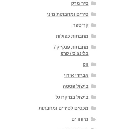
סיר מרק
סירים ומחבתות מיני
קריספר
מחבתות כפולות
מחבתות פנקייק /
בלינצ'ס / קרפ
ווק
אביזרי אידוי
בישול פסטה
בישול במיקרוגל
מכסים לסירים ומחבתות
מיוחדים