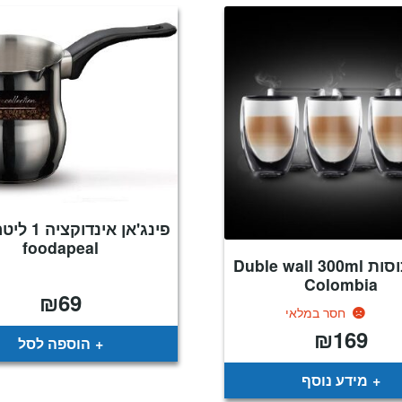
פינג'אן אינד
foodapeal
סט 6 כוסות Duble wall 300ml
Colombia
₪
69
חסר במלאי
₪
169
הוספה לסל
מידע נוסף