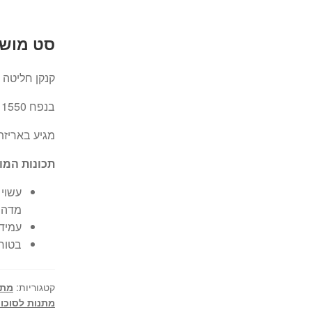
סט מושל
קנקן חליטה 
בנפח 1550 מ"ל עם 4 ספלים גדולים בנפח 350 מ"ל
מגיע באריזת
תכונות המו
עשוי 
מדהי
עמיד 
בטוח
קטגוריות:
מתנ
מתנות לסוכו