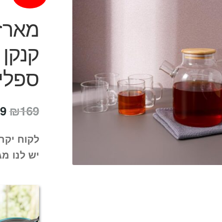
מארז 
ספלי
המ
9
₪
169
המ
לקוח יקר
הי
יש לנו מג
9.