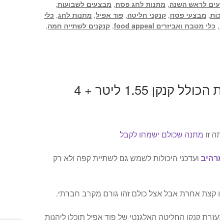
ים לראש השנה
,
מתנות לחג פסח
,
מבצעים לשבועות
,
ות
,
מבצעי פסח
,
קנקני חליטה
,
פוד אפיל
,
מתנות לחג
,
כלי
,
כלי מטבח ואביזרים food appeal
,
קנקנים לשתייה חמה
,
מארז חליטה זכוכית הכולל קנקן 1.55 ליטר + 4
ה זו
מתנה שכולם ישמחו לקבל
רהיב
ועדכני היכולות לשמש גם לשתיית קפה ולא רק
 קצת אחרת אבל אצל כולם זהו גורם מקרב חברתי.
זרת קנקן החליטה האלגנטי של פוד אפיל תוכלו ליהנות