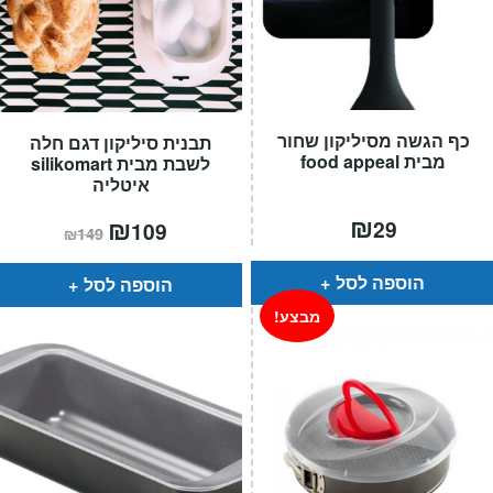
כף הגשה מסיליקון שחור
תבנית סיליקון דגם חלה
מבית food appeal
לשבת מבית silikomart
איטליה
₪
המחיר
₪
המחיר
29
109
₪
149
הנוכחי
המקורי
הוא:
היה:
₪149.
₪109.
הוספה לסל
הוספה לסל
מבצע!