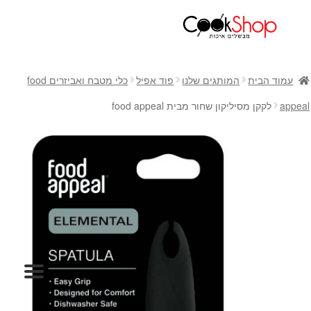
ראשי
חנות
עמוד הבית
המותגים שלנו
פוד אפיל
כלי מטבח ואביזרים food
כלי בישול
appeal
לקקן מסיליקון שחור מבית food appeal
סירים
מחבתות
כלי הגשה ואירוח
מוצרי חשמל למטבח
גאדג'טס וכלי מטבח
אחסון למטבח
סכינים
אפייה
קפה ותה
גיפט קארד
כלי בית