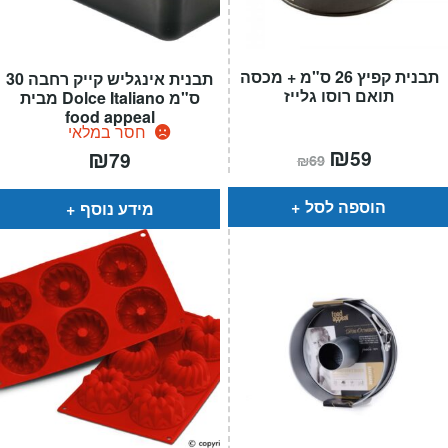
תבנית קפיץ 26 ס"מ + מכסה
תבנית אינגליש קייק רחבה 30
תואם רוסו גלייז
ס"מ Dolce Italiano מבית
food appeal
חסר במלאי
המחיר
₪
המחיר
₪
59
79
₪
69
הנוכחי
המקורי
הוא:
היה:
₪69.
₪59.
הוספה לסל
מידע נוסף