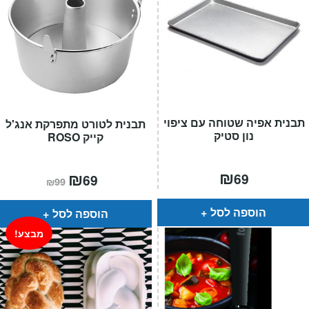
תבנית אפיה שטוחה עם ציפוי
תבנית לטורט מתפרקת אנג'ל
נון סטיק
קייק ROSO
₪
המחיר
₪
המחיר
69
69
₪
99
הנוכחי
המקורי
הוא:
היה:
₪99.
₪69.
הוספה לסל
הוספה לסל
מבצע!