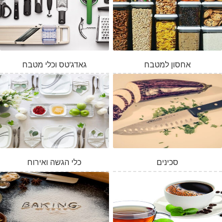
אחסון למטבח
גאדג'טס וכלי מטבח
סכינים
כלי הגשה ואירוח