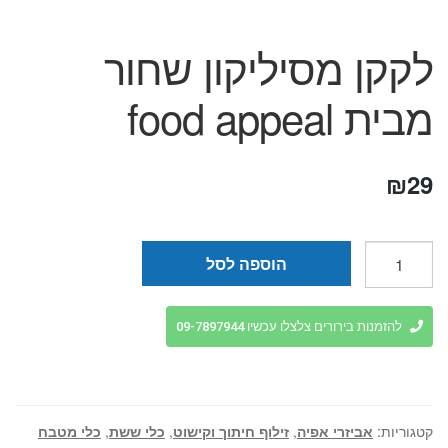
לקקן מסיליקון שחור
מבית food appeal
₪
29
כמות
הוספה לסל
של
לקקן
מסיליקון
להזמנות בירורים צלצלו עכשיו 09-7897944
שחור
מבית
food
appeal
קטגוריות:
אביזרי אפיה
,
זילוף חיתוך וקישוט
,
כלי ששת
,
כלי מטבח