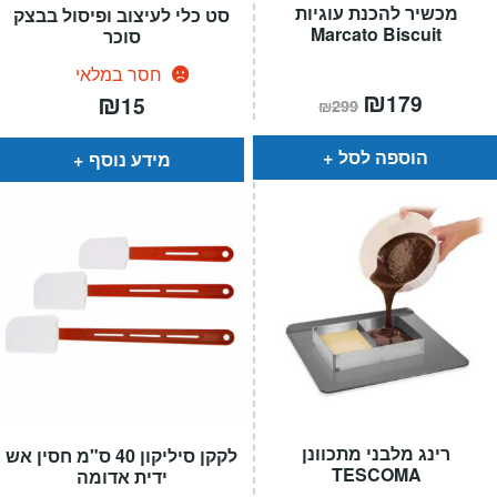
מכשיר להכנת עוגיות
סט כלי לעיצוב ופיסול בבצק
Marcato Biscuit
סוכר
חסר במלאי
המחיר
₪
המחיר
₪
179
15
₪
299
הנוכחי
המקורי
הוא:
היה:
₪299.
₪179.
הוספה לסל
מידע נוסף
רינג מלבני מתכוונן
לקקן סיליקון 40 ס"מ חסין אש
TESCOMA
ידית אדומה