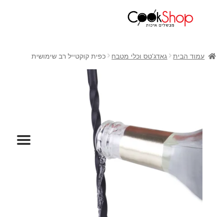
ראשי
חנות
עמוד הבית
גאדג'טס וכלי מטבח
כפית קוקטייל רב שימושית
כלי בישול
סירים
מחבתות
כלי הגשה ואירוח
מוצרי חשמל למטבח
גאדג'טס וכלי מטבח
אחסון למטבח
סכינים
אפייה
קפה ותה
גיפט קארד
כלי בית