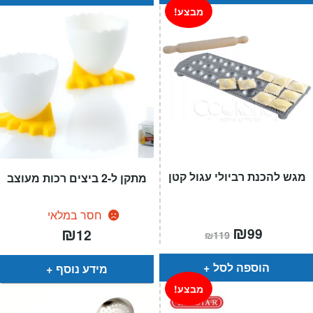
מבצע!
מגש להכנת רביולי עגול קטן
מתקן ל-2 ביצים רכות מעוצב
חסר במלאי
המחיר
₪
המחיר
₪
99
12
₪
119
הנוכחי
המקורי
הוא:
היה:
₪119.
₪99.
הוספה לסל
מידע נוסף
מבצע!