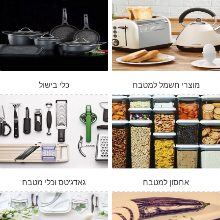
מוצרי חשמל למטבח
כלי בישול
אחסון למטבח
גאדג'טס וכלי מטבח