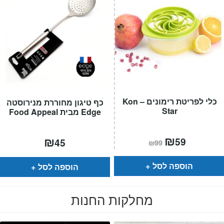
כלי לפריטת רימונים – Kon
כף טיגון מחוררת מנירוסטה
Star
Edge מבית Food Appeal
המחיר
₪
המחיר
₪
59
45
₪
99
הנוכחי
המקורי
הוא:
היה:
₪99.
₪59.
הוספה לסל
הוספה לסל
מחלקות החנות