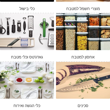
מוצרי חשמל למטבח
כלי בישול
אחסון למטבח
גאדג'טס וכלי מטבח
סכינים
כלי הגשה ואירוח