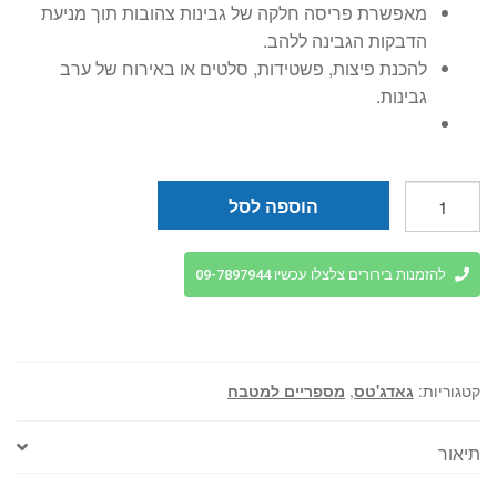
מאפשרת פריסה חלקה של גבינות צהובות תוך מניעת
הדבקות הגבינה ללהב.
להכנת פיצות, פשטידות, סלטים או באירוח של ערב
גבינות.
כמות
הוספה לסל
של
כף
לפריסת
להזמנות בירורים צלצלו עכשיו 09-7897944
גבינה
61371
ARCOS
קטגוריות:
גאדג'טס
,
מספריים למטבח
תיאור