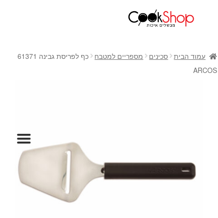
ראשי
חנות
עמוד הבית
סכינים
מספריים למטבח
כף לפריסת גבינה 61371
כלי בישול
ARCOS
סירים
מחבתות
כלי הגשה ואירוח
מוצרי חשמל למטבח
גאדג'טס וכלי מטבח
אחסון למטבח
סכינים
אפייה
קפה ותה
גיפט קארד
כלי בית