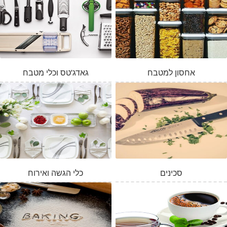
אחסון למטבח
גאדג'טס וכלי מטבח
סכינים
כלי הגשה ואירוח
המלאי אזל