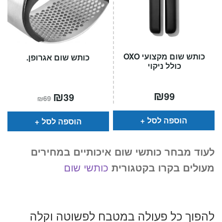
כותש שום מקצועי OXO
כותש שום אגרופן.
כולל ניקוי
₪
המחיר
₪
המחיר
99
39
₪
69
הנוכחי
המקורי
הוא:
היה:
₪69.
₪39.
הוספה לסל
הוספה לסל
לעוד מבחר כותשי שום איכותיים במחירים
מעולים בקרו בקטגורית
כותשי שום
להפוך כל פעולה במטבח לפשוטה וקלה