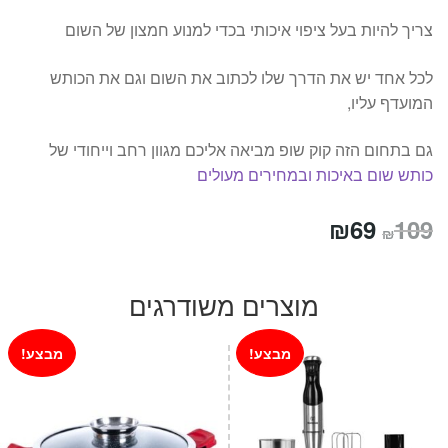
צריך להיות בעל ציפוי איכותי בכדי למנוע חמצון של השום
לכל אחד יש את הדרך שלו לכתוב את השום וגם את הכותש
המועדף עליו,
גם בתחום הזה קוק שופ מביאה אליכם מגוון רחב וייחודי של
כותש שום באיכות ובמחירים מעולים
המחיר
המחיר
₪
69
109
₪
המקורי
הנוכחי
היה:
הוא:
מוצרים משודרגים
₪69.
₪109.
מבצע!
מבצע!