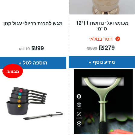
מכתש ועלי נחושת 11*12
מגש להכנת רביולי עגול קטן
ס"מ
חסר במלאי
המחיר
₪
המחיר
המחיר
₪
המחיר
279
99
₪
399
₪
119
הנוכחי
המקורי
הנוכחי
המקורי
הוא:
היה:
הוא:
היה:
₪399.
₪279.
₪119.
₪99.
מידע נוסף
הוספה לסל
מבצע!