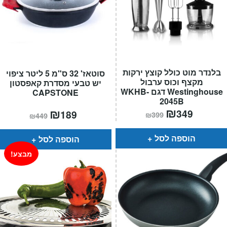
בלנדר מוט כולל קוצץ ירקות
סוטאז' 32 ס"מ 5 ליטר ציפוי
מקצף וכוס ערבול
יש טבעי מסדרת קאפסטון
Westinghouse דגם WKHB-
CAPSTONE
2045B
המחיר
₪
המחיר
המחיר
₪
המחיר
349
189
₪
399
₪
449
הנוכחי
המקורי
הנוכחי
המקורי
הוא:
היה:
הוא:
היה:
₪399.
₪349.
₪449.
₪189.
הוספה לסל
הוספה לסל
מבצע!