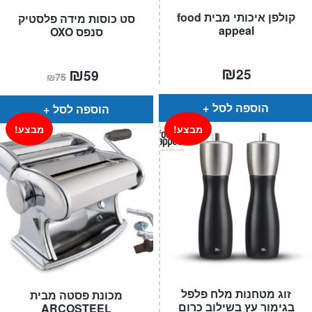
קולפן איכותי מבית food
סט כוסות מידה פלסטיק
appeal
סנפס OXO
₪
המחיר
₪
המחיר
25
59
₪
75
הנוכחי
המקורי
הוא:
היה:
₪75.
₪59.
הוספה לסל
הוספה לסל
מבצע!
מבצע!
זוג מטחנות מלח פלפל
מכונת פסטה מבית
בגימור עץ בשילוב כרום
ARCOSTEEL