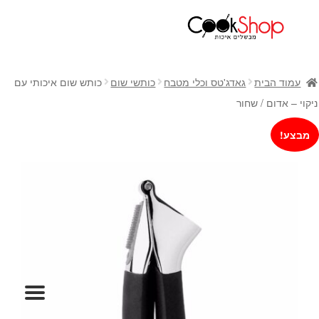
ראשי
חנות
עמוד הבית
גאדג'טס וכלי מטבח
כותשי שום
כותש שום איכותי עם
כלי בישול
ניקוי – אדום / שחור
סירים
מבצע!
מחבתות
כלי הגשה ואירוח
מוצרי חשמל למטבח
גאדג'טס וכלי מטבח
אחסון למטבח
סכינים
אפייה
קפה ותה
גיפט קארד
כלי בית