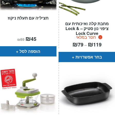
חציליה עם תעלת ניקוז
מחבת קלה ואיכותית עם
ציפוי נון סטיק – Lock &
Lock Curve
המחיר
₪
המחיר
חסר במלאי
45
₪
59
הנוכחי
המקורי
טווח
₪
₪
79
119
–
הוא:
היה:
חירים:
₪59.
₪45.
הוספה לסל
עד
בחר אפשרויות