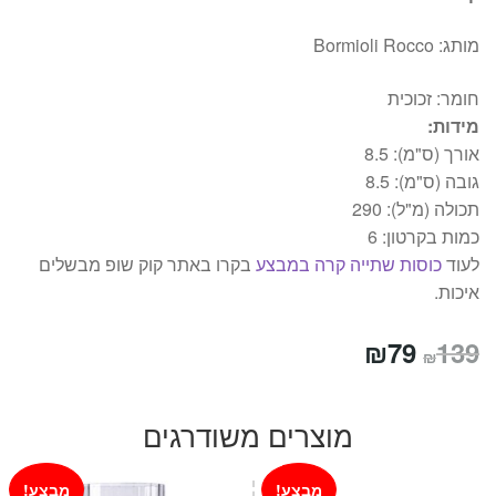
מותג:
Bormioli Rocco
חומר:
זכוכית
מידות:
אורך (ס"מ):
8.5
גובה (ס"מ):
8.5
תכולה (מ"ל):
290
כמות בקרטון: 6
לעוד
כוסות שתייה קרה במבצע
בקרו באתר קוק שופ מבשלים
איכות.
המחיר
המחיר
₪
79
139
₪
המקורי
הנוכחי
היה:
הוא:
מוצרים משודרגים
₪79.
₪139.
מבצע!
מבצע!