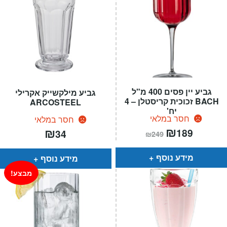
גביע יין פסים 400 מ"ל
גביע מילקשייק אקרילי
BACH זכוכית קריסטלן – 4
ARCOSTEEL
יח'
חסר במלאי
חסר במלאי
המחיר
₪
המחיר
₪
189
34
₪
249
הנוכחי
המקורי
הוא:
היה:
₪249.
₪189.
מידע נוסף
מידע נוסף
מבצע!