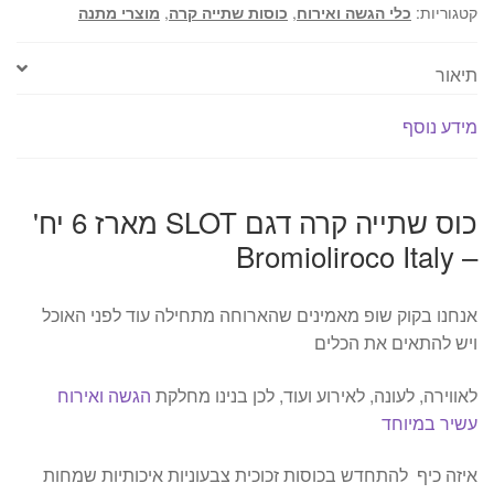
מארז
קטגוריות:
כלי הגשה ואירוח
,
כוסות שתייה קרה
,
מוצרי מתנה
6
יח'
תיאור
-
Bromioliroco
מידע נוסף
Italy
כוס שתייה קרה דגם SLOT מארז 6 יח'
– Bromioliroco Italy
אנחנו בקוק שופ מאמינים שהארוחה מתחילה עוד לפני האוכל
ויש להתאים את הכלים
לאווירה, לעונה, לאירוע ועוד, לכן בנינו מחלקת
הגשה ואירוח
עשיר במיוחד
איזה כיף להתחדש בכוסות זכוכית צבעוניות איכותיות שמחות