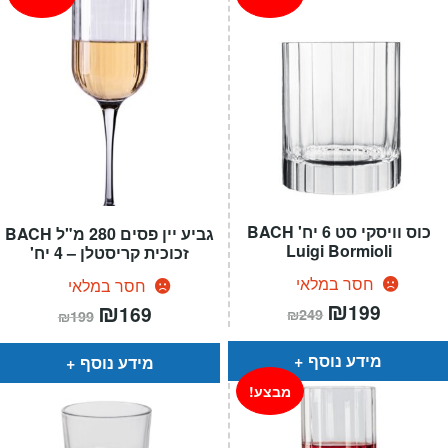
כוס וויסקי סט 6 יח' BACH
גביע יין פסים 280 מ"ל BACH
Luigi Bormioli
זכוכית קריסטלן – 4 יח'
חסר במלאי
חסר במלאי
המחיר
₪
המחיר
המחיר
₪
המחיר
199
169
₪
249
₪
199
הנוכחי
המקורי
הנוכחי
המקורי
הוא:
היה:
הוא:
היה:
₪249.
₪199.
₪199.
₪169.
מידע נוסף
מידע נוסף
מבצע!