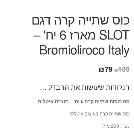
כוס שתייה קרה דגם
SLOT מארז 6 יח' –
Bromioliroco Italy
המחיר
המחיר
₪
79
139
₪
המקורי
הנוכחי
הנקודות שעושות את ההבדל …
היה:
הוא:
₪79.
₪139.
סט כוסות שתייה קרה 6 יח' – תוצרת איטליה
כוס שתייה קרה בעיצוב איטלקי
נפח: 290 מ"ל