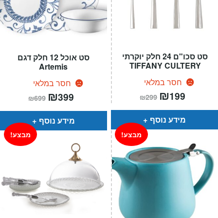
סט סכו"ם 24 חלק יוקרתי
סט אוכל 12 חלק דגם
TIFFANY CULTERY
Artemis
חסר במלאי
חסר במלאי
המחיר
₪
המחיר
המחיר
₪
המחיר
199
399
₪
299
₪
699
הנוכחי
המקורי
הנוכחי
המקורי
הוא:
היה:
הוא:
היה:
₪299.
₪199.
₪699.
₪399.
מידע נוסף
מידע נוסף
מבצע!
מבצע!