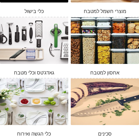
מוצרי חשמל למטבח
כלי בישול
אחסון למטבח
גאדג'טס וכלי מטבח
סכינים
כלי הגשה ואירוח