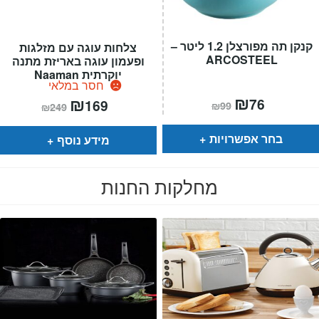
קנקן תה מפורצלן 1.2 ליטר –
צלחות עוגה עם מזלגות
ARCOSTEEL
ופעמון עוגה באריזת מתנה
יוקרתית Naaman
חסר במלאי
המחיר
₪
המחיר
המחיר
₪
המחיר
76
169
₪
99
₪
249
הנוכחי
המקורי
הנוכחי
המקורי
הוא:
היה:
הוא:
היה:
₪99.
₪76.
₪249.
₪169.
בחר אפשרויות
מידע נוסף
מחלקות החנות