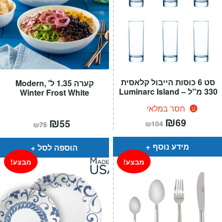
סט 6 כוסות הייבול קלאסית
קערה 1.35 ל' ,Modern
330 מ"ל – Luminarc Island
Winter Frost White
חסר במלאי
המחיר
₪
המחיר
המחיר
₪
המחיר
69
55
₪
104
₪
75
הנוכחי
המקורי
הנוכחי
המקורי
הוא:
היה:
הוא:
היה:
₪104.
₪69.
₪75.
₪55.
מידע נוסף
הוספה לסל
מבצע!
מבצע!