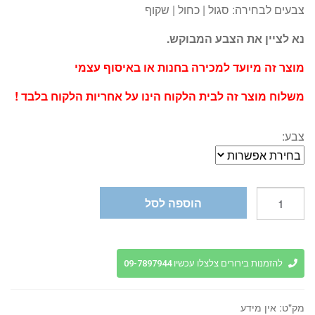
צבעים לבחירה: סגול | כחול | שקוף
נא לציין את הצבע המבוקש.
מוצר זה מיועד למכירה בחנות או באיסוף עצמי
משלוח מוצר זה לבית הלקוח הינו על אחריות הלקוח בלבד !
צבע:
כמות
הוספה לסל
של
כוס
שתייה
קרה
להזמנות בירורים צלצלו עכשיו 09-7897944
דגם
SLOT
מק"ט:
אין מידע