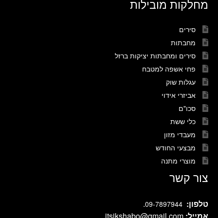
מחלקות מובילות
סירים
מחבתות
סירים ומחבתות יציקות ברזל
פחי אשפה למטבח
עגלות שוק
אביזרי אידוי
סכו"ם
כלי ששת
מעבדי מזון
מבצעי החודש
מוצרי מתנה
צור קשר
טלפון:
.
09-7897944
אמייל:
itsikshabo@gmail.com