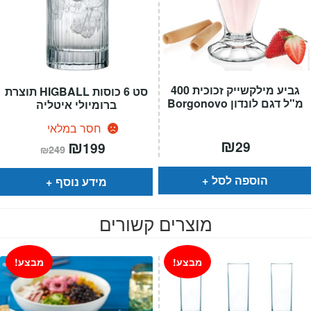
גביע מילקשייק זכוכית 400
סט 6 כוסות HIGBALL תוצרת
מ"ל דגם לונדון Borgonovo
ברומיולי איטליה
חסר במלאי
₪
המחיר
₪
המחיר
29
199
₪
249
הנוכחי
המקורי
הוא:
היה:
₪249.
₪199.
הוספה לסל
מידע נוסף
מוצרים קשורים
מבצע!
מבצע!