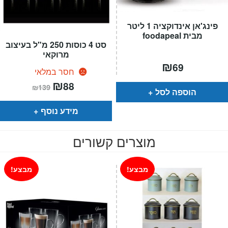
פינג'אן אינדוקציה 1 ליטר
מבית foodapeal
סט 4 כוסות 250 מ"ל בעיצוב
מרוקאי
₪
69
חסר במלאי
המחיר
₪
המחיר
88
₪
139
הנוכחי
המקורי
הוספה לסל
הוא:
היה:
₪139.
₪88.
מידע נוסף
מוצרים קשורים
מבצע!
מבצע!