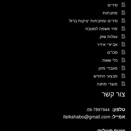
סירים
מחבתות
סירים ומחבתות יציקות ברזל
פחי אשפה למטבח
עגלות שוק
אביזרי אידוי
סכו"ם
כלי ששת
מעבדי מזון
מבצעי החודש
מוצרי מתנה
צור קשר
טלפון:
.
09-7897944
אמייל:
itsikshabo@gmail.com
שעות פעילות: