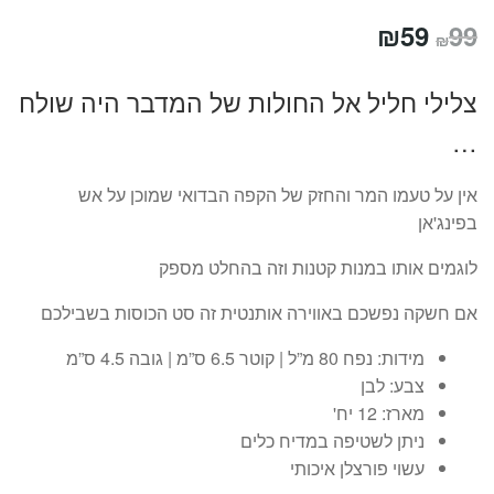
המחיר
המחיר
₪
59
99
₪
המקורי
הנוכחי
צלילי חליל אל החולות של המדבר היה שולח
היה:
הוא:
…
₪59.
₪99.
אין על טעמו המר והחזק של הקפה הבדואי שמוכן על אש
בפינג'אן
לוגמים אותו במנות קטנות וזה בהחלט מספק
אם חשקה נפשכם באווירה אותנטית זה סט הכוסות בשבילכם
מידות: נפח 80 מ”ל | קוטר 6.5 ס”מ | גובה 4.5 ס”מ
צבע: לבן
מארז: 12 יח'
ניתן לשטיפה במדיח כלים
עשוי פורצלן איכותי