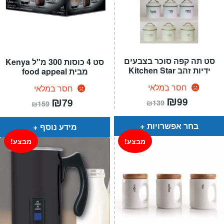
סט תה קפה סוכר בצבעים
סט 4 כוסות 300 מ"ל Kenya
ידיות זהב Kitchen Star
מבית food appeal
חסר במלאי
חסר במלאי
המחיר
₪
המחיר
המחיר
₪
המחיר
99
79
₪
139
₪
159
הנוכחי
המקורי
הנוכחי
המקורי
הוא:
היה:
הוא:
היה:
₪139.
₪99.
₪159.
₪79.
בחר אפשרויות
מידע נוסף
מבצע!
מבצע!