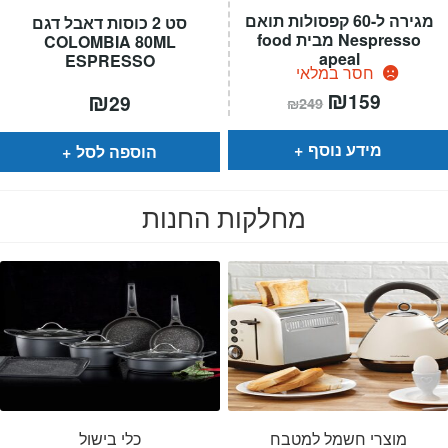
מגירה ל-60 קפסולות תואם
סט 2 כוסות דאבל דגם
Nespresso מבית food
COLOMBIA 80ML
apeal
ESPRESSO
חסר במלאי
המחיר
₪
המחיר
₪
159
29
₪
249
הנוכחי
המקורי
הוא:
היה:
₪249.
₪159.
מידע נוסף
הוספה לסל
מחלקות החנות
מוצרי חשמל למטבח
כלי בישול