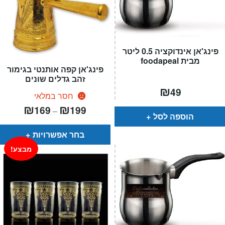
פינג'אן אינדוקציה 0.5 ליטר
מבית foodapeal
פינג'אן קפה אותנטי בגימור
זהב גדלים שונים
₪
49
חסר במלאי
טווח
₪
₪
169
199
–
מחירים:
הוספה לסל
עד
בחר אפשרויות
מבצע!