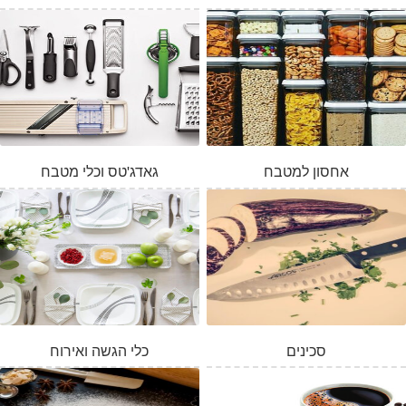
אחסון למטבח
גאדג'טס וכלי מטבח
סכינים
כלי הגשה ואירוח