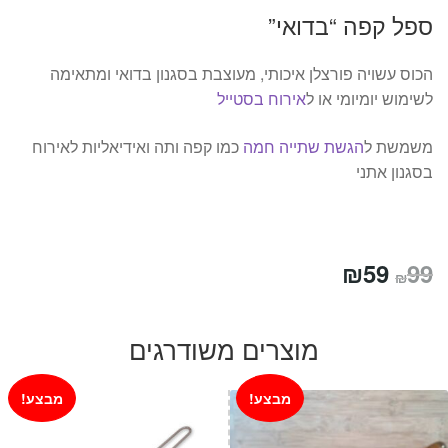
ספל קפה “בדואי”
הכוס עשויה פורצלן איכותי, מעוצבת בסגנון בדואי ומתאימה
לשימוש יומיומי או ל
אירוח בסטייל
משמשת ל
הגשת שתייה חמה
כמו קפה ותה ואידיאליות לאירוח
בסגנון אתני
המחיר
המחיר
₪
59
99
₪
המקורי
הנוכחי
היה:
הוא:
מוצרים משודרגים
₪59.
₪99.
מבצע!
מבצע!