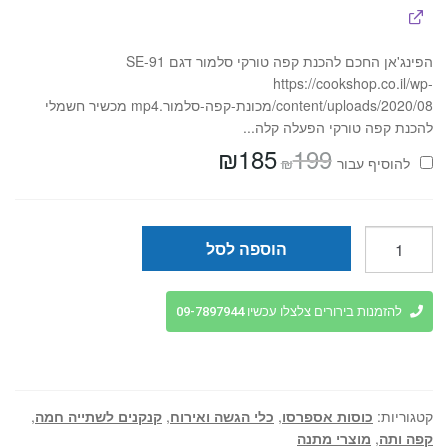
הפינג'אן החכם להכנת קפה טורקי סלמור דגם SE-91
https://cookshop.co.il/wp-
content/uploads/2020/08/מכונת-קפה-סלמור.mp4 מכשיר חשמלי
להכנת קפה טורקי הפעלה קלה...
₪
185
199
המחיר
המחיר
₪
להוסיף⁦⁩ עבור
המקורי
הנוכחי
היה:
הוא:
₪185.
₪199.
כמות
הוספה לסל
של
כוס
קפה
להזמנות בירורים צלצלו עכשיו 09-7897944
ערבי
אותנטי
-
מארז
קטגוריות:
כוסות אספרסו
,
כלי הגשה ואירוח
,
קנקנים לשתייה חמה
,
12
קפה ותה
,
מוצרי מתנה