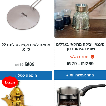
פינגאן יציקה מרוקאי בגדלים
מתאם לאינדוקציה סולתם 22
שונים -גימור כסף
ס"מ.
חסר במלאי
טווח
₪
₪
המחיר
₪
המחיר
79
269
89
–
₪
139
חירים:
הנוכחי
המקורי
הוא:
היה:
עד
₪139.
₪89.
בחר אפשרויות
הוספה לסל
מבצע!