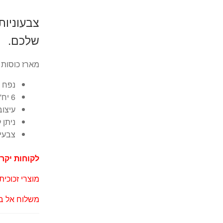
צבעוניות
שלכם.
מארז כוסות צב
נפח הכו
6 יח' במארז
עיצוב
ניתן 
צבעי
לקוחות יקרי
מוצרי זכוכית
משלוח אל בי