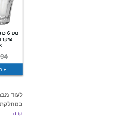
סט 6
x
₪
94
ה
לעוד מבח
במחלקת ה
קרה