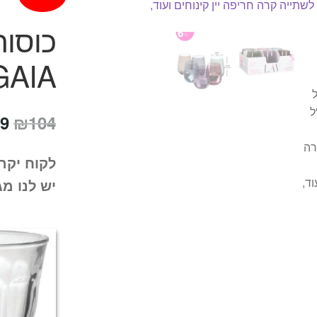
GAIA
המ
9
₪
104
המ
לקוח יקר
הי
יש לנו מג
4.