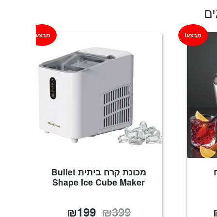
ים
מבצע!
מבצע!
מכונת קרח ביתית Bullet
Shape Ice Cube Maker
₪
199
₪
399
המחיר
המחיר
המחיר
הנוכחי
המקורי
הנוכחי