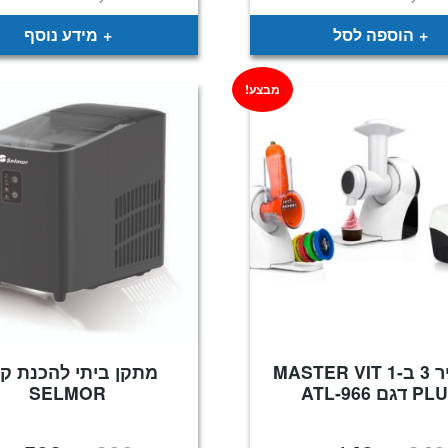
היה:
הוא:
היה:
₪1,499.
₪899.
₪1,349.
הוספה לסל
מידע נוסף
מבצע!
מכשיר 3 ב-1 MASTER VIT
מתקן ביתי להכנת ק
 דגם ATL-966
SELMOR