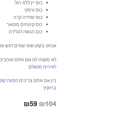
כוס יין ללא רגל
כוס וויסקי
כוס שתייה קרה
כוס קינוחים מפואר
כוס הגשה לגלידה
אנחנו בקוק שופ שמים דגש על 
לא משנה לנו אם אתם אוהבים מ
לאירוח מושלם
בין אם אתם צריכים
כוסות קוק
בראנץ'
המחיר
המחיר
₪
59
₪
104
המקורי
הנוכחי
היה:
הוא: