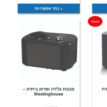
הוא:
היה:
הוא:
₪199.
₪399.
₪899.
בחר אפשרויות
מבצע!
רח
מכונת גלידה ופרוזן ביתית –
Westinghouse