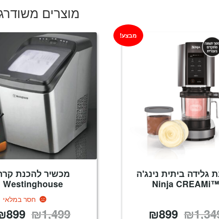
₪59.
₪104.
מוצרים משודרג
מבצע!
ת גלידה ביתית נינג'ה
מכשיר להכנת קרח
Westinghouse
™Ninja CREAM
חסר במלאי
₪
899
₪
1,499
₪
899
₪
1,34
המחיר
המחיר
המחיר
המקורי
הנוכחי
המקורי