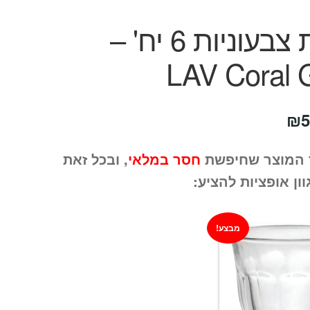
כוסות צבעוניות 6 יח' –
LAV Coral 
חיר
המחיר
₪
5
קורי
הנוכחי
 המוצר שחיפשת
חסר במלאי
, ובכל זאת
ה:
הוא:
וון אופציות להציע:
₪59.
₪10
מבצע!