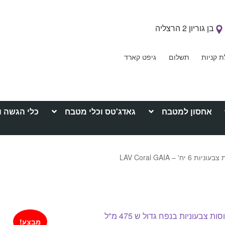
בן גוריון 2 הרצליה
ת קניות
תשלום
גיפט קארד
אחסון למטבח
גאדג'טס וכלי מטבח
כלי הגשה ו
יות 6 יח' – LAV Coral GAIA
מבצע!