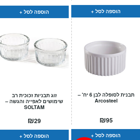
הוא:
היה:
הוא:
היה:
₪109.
₪72.
₪89.
₪59.
הוספה לסל
הוספה לסל
תבנית לסופלה לבן 6 יח' –
זוג תבניות זכוכית רב
Arcosteel
שימושים לאפייה והגשה –
SOLTAM
₪
₪
95
29
הוספה לסל
הוספה לסל