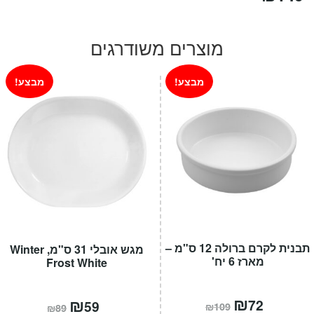
מוצרים משודרגים
מבצע!
מבצע!
תבנית לקרם ברולה 12 ס"מ –
מגש אובלי 31 ס"מ, Winter
מארז 6 יח'
Frost White
המחיר
₪
המחיר
המחיר
₪
המחיר
72
59
₪
109
₪
89
הנוכחי
המקורי
הנוכחי
המקורי