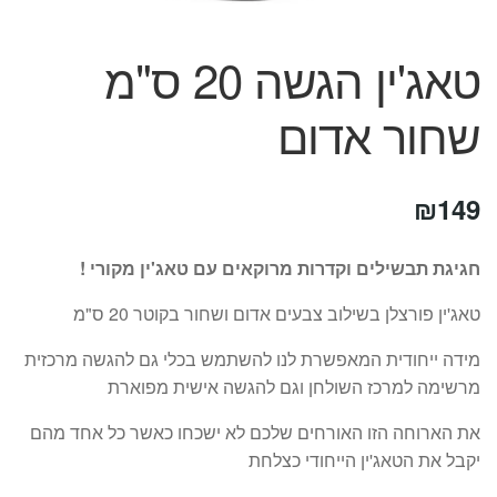
המותגים שלנו
חגים
טאג'ין הגשה 20 ס"מ
מתנות לחנוכת בית
מתנות למטבח
שחור אדום
מתכונים שלכם
מאמרים
עגלת קניות
₪
149
תשלום
חגיגת תבשילים וקדרות מרוקאים עם טאג'ין מקורי !
טאג'ין פורצלן בשילוב צבעים אדום ושחור בקוטר 20 ס"מ
מידה ייחודית המאפשרת לנו להשתמש בכלי גם להגשה מרכזית
מרשימה למרכז השולחן וגם להגשה אישית מפוארת
את הארוחה הזו האורחים שלכם לא ישכחו כאשר כל אחד מהם
יקבל את הטאג'ין הייחודי כצלחת