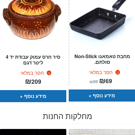
מחבת טאמאגו Non-Stick
סיר חרס עמוק עבודת יד 4
סולתם.
ליטר דגם
חסר במלאי
חסר במלאי
המחיר
₪
המחיר
₪
69
209
₪
99
הנוכחי
המקורי
הוא:
היה:
₪99.
₪69.
מידע נוסף
מידע נוסף
מחלקות החנות