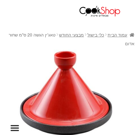
ראשי
חנות
עמוד הבית
כלי בישול
מבצעי החודש
טאג'ין הגשה 20 ס"מ שחור
כלי בישול
אדום
סירים
מחבתות
כלי הגשה ואירוח
מוצרי חשמל למטבח
גאדג'טס וכלי מטבח
אחסון למטבח
סכינים
אפייה
קפה ותה
גיפט קארד
כלי בית