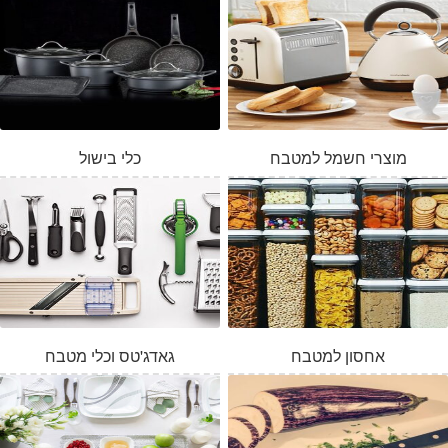
מוצרי חשמל למטבח
כלי בישול
אחסון למטבח
גאדג'טס וכלי מטבח