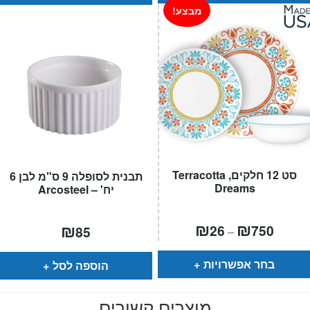
מבצע!
סט 12 חלקים, Terracotta
תבנית לסופלה 9 ס"מ לבן 6
Dreams
יח' – Arcosteel
טווח
₪
₪
₪
26
750
85
–
חירים:
עד
בחר אפשרויות
הוספה לסל
מוצרים קשורים