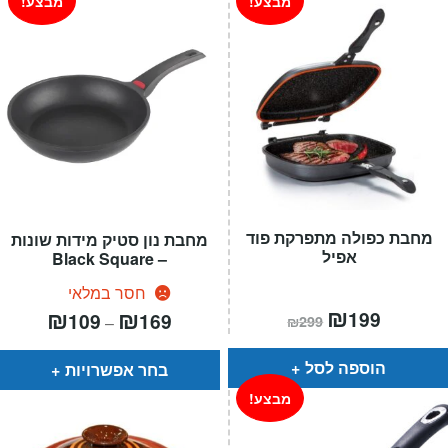
מבצע!
מבצע!
מחבת כפולה מתפרקת פוד
מחבת נון סטיק מידות שונות
אפיל
– Black Square
חסר במלאי
המחיר
₪
המחיר
טווח
₪
₪
199
109
169
–
₪
299
הנוכחי
המקורי
מחירים:
הוא:
היה:
₪299.
₪199.
עד
הוספה לסל
בחר אפשרויות
מבצע!