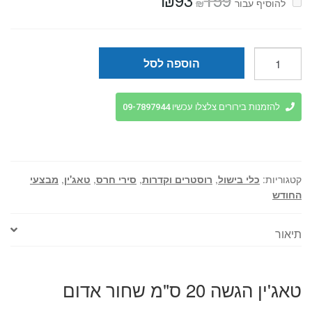
₪
להוסיף⁦⁩ עבור
המקורי
הנוכחי
היה:
הוא:
₪93.
₪159.
כמות
הוספה לסל
של
טאג'ין
הגשה
להזמנות בירורים צלצלו עכשיו 09-7897944
20
ס"מ
שחור
אדום
קטגוריות:
כלי בישול
,
רוסטרים וקדרות
,
סירי חרס
,
טאג'ין
,
מבצעי
החודש
תיאור
טאג'ין הגשה 20 ס"מ שחור אדום