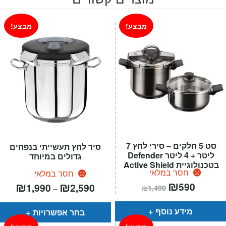
מבצע!
מבצע!
סט 5 חלקים – סירי לחץ 7
סיר לחץ תעשייתי בנפחים
ליטר + 4 ליטר Defender
גדולים במיוחד
בטכנולוגיית Active Shield
חסר במלאי
חסר במלאי
המחיר
₪
המחיר
טווח
₪
₪
590
1,990
2,590
–
₪
1,490
הנוכחי
המקורי
מחירים:
הוא:
היה:
₪1,490.
₪590.
עד
מידע נוסף
בחר אפשרויות