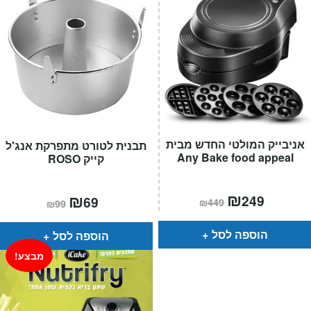
אניבייק המולטי החדש מבית
תבנית לטורט מתפרקת אנג'ל
Any Bake food appeal
קייק ROSO
המחיר
₪
המחיר
המחיר
₪
המחיר
249
69
₪
449
₪
99
הנוכחי
המקורי
הנוכחי
המקורי
הוא:
היה:
הוא:
היה:
₪449.
₪249.
₪99.
₪69.
הוספה לסל
הוספה לסל
מבצע!