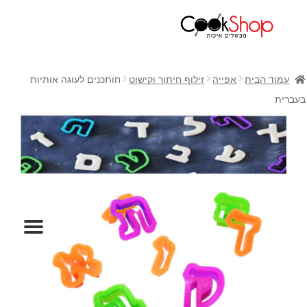
ראשי
חנות
עמוד הבית
אפייה
זילוף חיתוך וקישוט
חותכנים לעוגה אותיות
כלי בישול
בעברית
סירים
מחבתות
כלי הגשה ואירוח
מוצרי חשמל למטבח
גאדג'טס וכלי מטבח
אחסון למטבח
סכינים
אפייה
קפה ותה
גיפט קארד
כלי בית