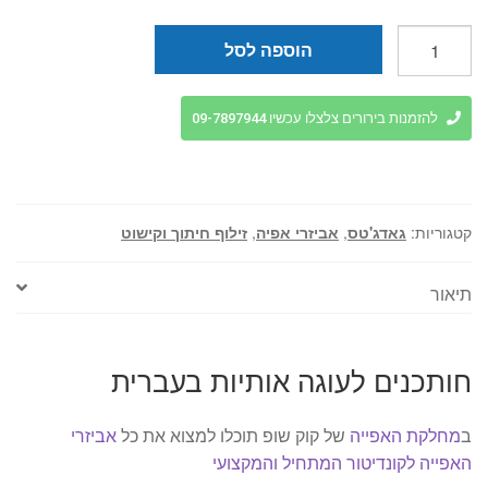
כמות
הוספה לסל
של
חותכנים
לעוגה
להזמנות בירורים צלצלו עכשיו 09-7897944
אותיות
בעברית
קטגוריות:
גאדג'טס
,
אביזרי אפיה
,
זילוף חיתוך וקישוט
תיאור
חותכנים לעוגה אותיות בעברית
ב
מחלקת האפייה
של קוק שופ תוכלו למצוא את כל
אביזרי
האפייה לקונדיטור המתחיל והמקצועי