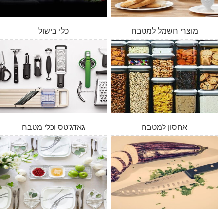
מוצרי חשמל למטבח
כלי בישול
אחסון למטבח
גאדג'טס וכלי מטבח