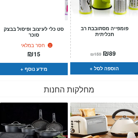
פומפייה מסתובבת רב
סט כלי לעיצוב ופיסול בבצק
תכליתית
סוכר
חסר במלאי
המחיר
₪
המחיר
₪
89
15
₪
159
הנוכחי
המקורי
הוא:
היה:
₪159.
₪89.
הוספה לסל
מידע נוסף
מחלקות החנות