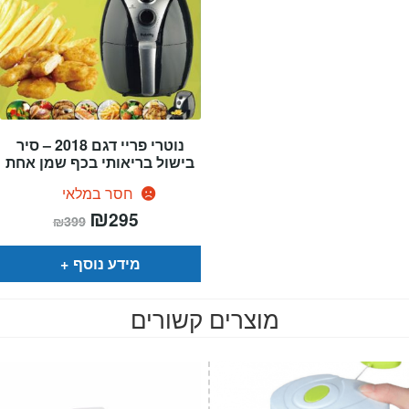
נוטרי פריי דגם 2018 – סיר
בישול בריאותי בכף שמן אחת
חסר במלאי
המחיר
₪
המחיר
295
₪
399
הנוכחי
המקורי
הוא:
היה:
₪399.
₪295.
מידע נוסף
מוצרים קשורים